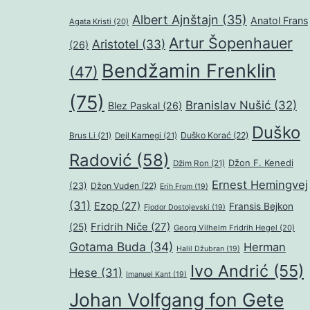
Albert Ajnštajn
(35)
Anatol Frans
Agata Kristi
(20)
Artur Šopenhauer
Aristotel
(33)
(26)
Bendžamin Frenklin
(47)
(75)
Branislav Nušić
(32)
Blez Paskal
(26)
Duško
Duško Korać
(22)
Brus Li
(21)
Dejl Karnegi
(21)
Radović
(58)
Džon F. Kenedi
Džim Ron
(21)
Ernest Hemingvej
(23)
Džon Vuden
(22)
Erih From
(19)
(31)
Ezop
(27)
Fransis Bejkon
Fjodor Dostojevski
(19)
Fridrih Niče
(27)
(25)
Georg Vilhelm Fridrih Hegel
(20)
Gotama Buda
(34)
Herman
Halil Džubran
(19)
Ivo Andrić
(55)
Hese
(31)
Imanuel Kant
(19)
Johan Volfgang fon Gete