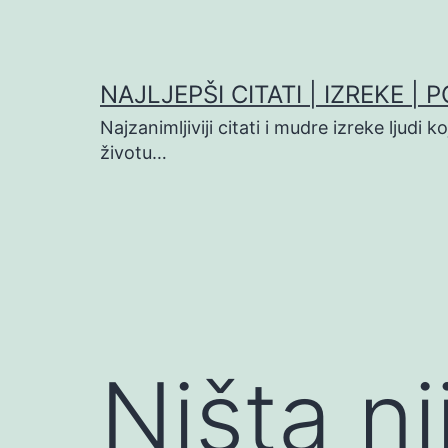
Preskoči
na
sadržaj
NAJLJEPŠI CITATI | IZREKE | 
Najzanimljiviji citati i mudre izreke ljudi 
životu…
Ništa n