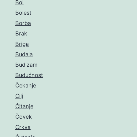
Bol
Bolest
Borba
Brak
Briga
Budala
Budizam
Budućnost
Čekanje
Cilj
Čitanje
Čovek
Crkva