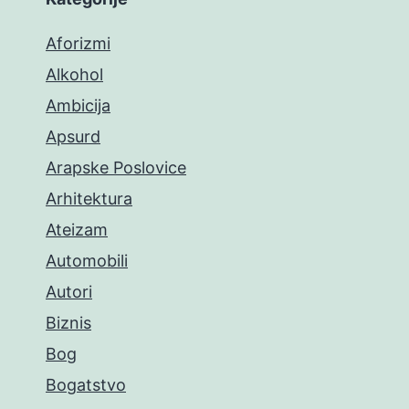
Aforizmi
Alkohol
Ambicija
Apsurd
Arapske Poslovice
Arhitektura
Ateizam
Automobili
Autori
Biznis
Bog
Bogatstvo