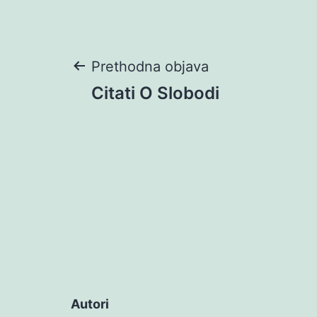
Navigacija
Prethodna objava
Citati O Slobodi
objava
Autori