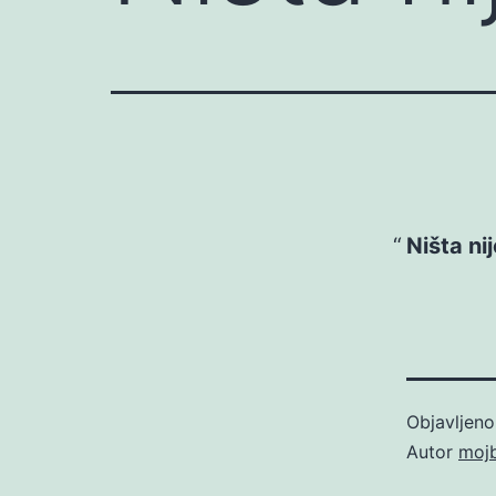
Ništa ni
Objavljen
Autor
moj