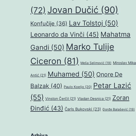
Jovan Dučić
(90)
(72)
Lav Tolstoj
(50)
Konfučije
(36)
Mahatma
Leonardo da Vinči
(45)
Marko Tulije
Gandi
(50)
Ciceron
(81)
Miroslav Mika
Meša Selimović
(19)
Muhamed
(50)
Onore De
Antić
(21)
Petar Lazić
Balzak
(40)
Paulo Koeljo
(20)
(55)
Zoran
Vinston Čerčil
(21)
Vladan Desnica
(21)
Đinđić
(43)
Čarls Bukovski
(23)
Đorđe Balašević
(19)
Arhiva