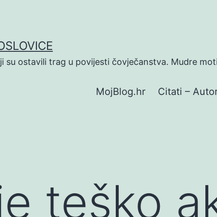
POSLOVICE
koji su ostavili trag u povijesti čovječanstva. Mudre mot
MojBlog.hr
Citati – Autor
ije teško 