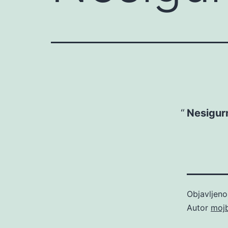
Nesigurn
Objavljen
Autor
moj