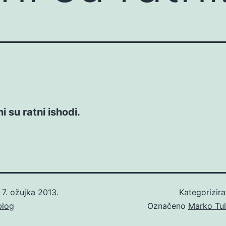
i su ratni ishodi.
o
7. ožujka 2013.
Kategorizir
blog
Označeno
Marko Tul