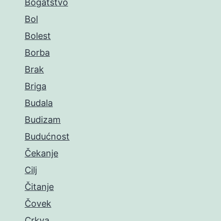
Bogatstvo
Bol
Bolest
Borba
Brak
Briga
Budala
Budizam
Budućnost
Čekanje
Cilj
Čitanje
Čovek
Crkva