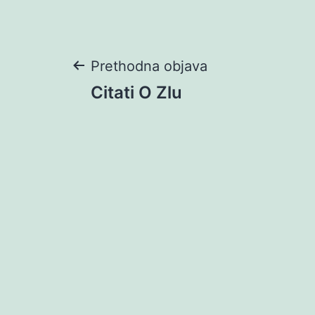
Navigacija
Prethodna objava
Citati O Zlu
objava