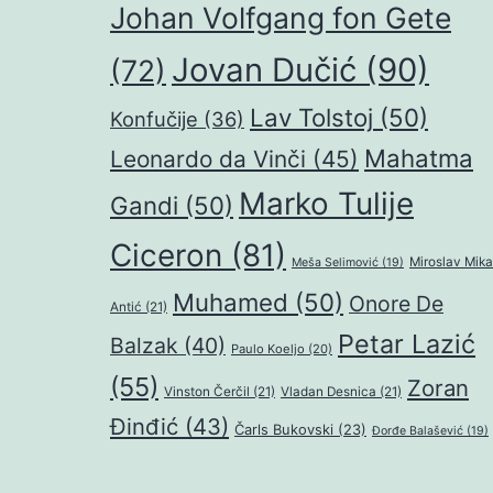
Johan Volfgang fon Gete
Jovan Dučić
(90)
(72)
Lav Tolstoj
(50)
Konfučije
(36)
Mahatma
Leonardo da Vinči
(45)
Marko Tulije
Gandi
(50)
Ciceron
(81)
Miroslav Mika
Meša Selimović
(19)
Muhamed
(50)
Onore De
Antić
(21)
Petar Lazić
Balzak
(40)
Paulo Koeljo
(20)
(55)
Zoran
Vinston Čerčil
(21)
Vladan Desnica
(21)
Đinđić
(43)
Čarls Bukovski
(23)
Đorđe Balašević
(19)