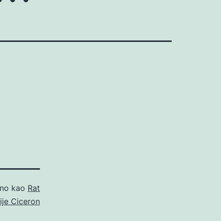
ano kao
Rat
ije Ciceron