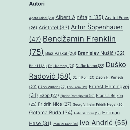
Autori
Albert Ajnštajn
(35)
Anatol Frans
Agata Kristi
(20)
Artur Šopenhauer
Aristotel
(33)
(26)
Bendžamin Frenklin
(47)
(75)
Branislav Nušić
(32)
Blez Paskal
(26)
Duško
Duško Korać
(22)
Brus Li
(21)
Dejl Karnegi
(21)
Radović
(58)
Džon F. Kenedi
Džim Ron
(21)
Ernest Hemingvej
(23)
Džon Vuden
(22)
Erih From
(19)
(31)
Ezop
(27)
Fransis Bejkon
Fjodor Dostojevski
(19)
Fridrih Niče
(27)
(25)
Georg Vilhelm Fridrih Hegel
(20)
Gotama Buda
(34)
Herman
Halil Džubran
(19)
Ivo Andrić
(55)
Hese
(31)
Imanuel Kant
(19)