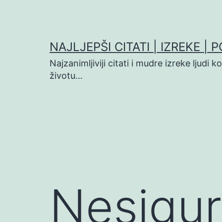
Preskoči
na
sadržaj
NAJLJEPŠI CITATI | IZREKE | 
Najzanimljiviji citati i mudre izreke ljudi 
životu…
Nesigur