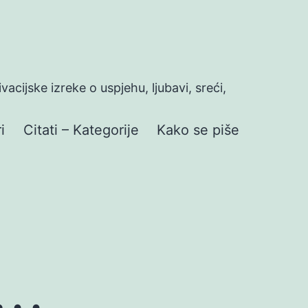
ivacijske izreke o uspjehu, ljubavi, sreći,
i
Citati – Kategorije
Kako se piše
i…