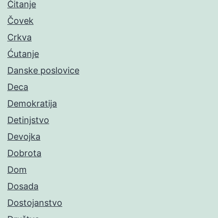
Čitanje
Čovek
Crkva
Ćutanje
Danske poslovice
Deca
Demokratija
Detinjstvo
Devojka
Dobrota
Dom
Dosada
Dostojanstvo