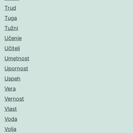
Trud
Tuga
Tužni
Učenje
Učitelj
Umetnost
Upornost
Uspeh
Vera
Vernost
Vlast
Voda
Volja