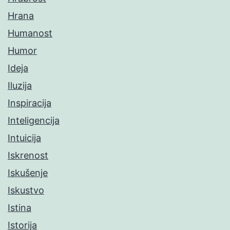
Hrana
Humanost
Humor
Ideja
Iluzija
Inspiracija
Inteligencija
Intuicija
Iskrenost
Iskušenje
Iskustvo
Istina
Istorija