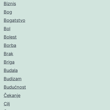
Biznis
Bog
Bogatstvo
Bol
Bolest
Borba
Brak
Briga
Budala
Budizam
Budućnost
Čekanje
Cilj