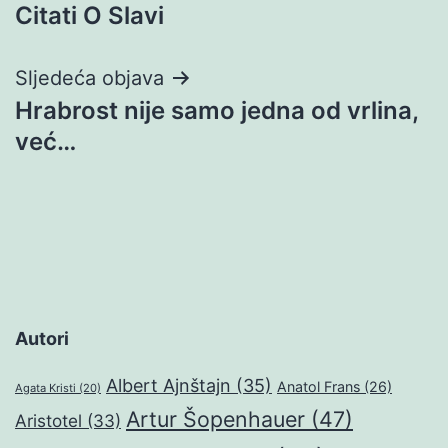
Citati O Slavi
objava
Sljedeća objava
Hrabrost nije samo jedna od vrlina,
već…
Autori
Albert Ajnštajn
(35)
Anatol Frans
(26)
Agata Kristi
(20)
Artur Šopenhauer
(47)
Aristotel
(33)