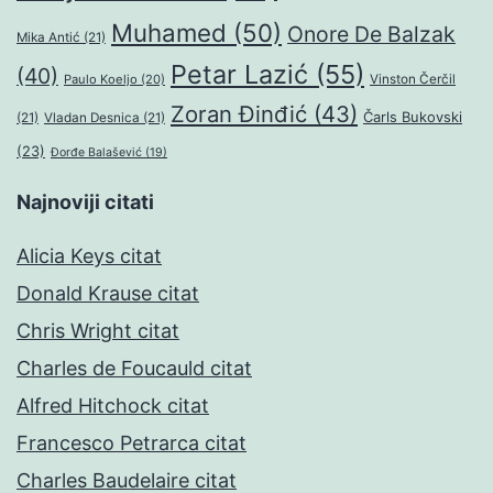
Muhamed
(50)
Onore De Balzak
Mika Antić
(21)
Petar Lazić
(55)
(40)
Paulo Koeljo
(20)
Vinston Čerčil
Zoran Đinđić
(43)
Čarls Bukovski
(21)
Vladan Desnica
(21)
(23)
Đorđe Balašević
(19)
Najnoviji citati
Alicia Keys citat
Donald Krause citat
Chris Wright citat
Charles de Foucauld citat
Alfred Hitchock citat
Francesco Petrarca citat
Charles Baudelaire citat