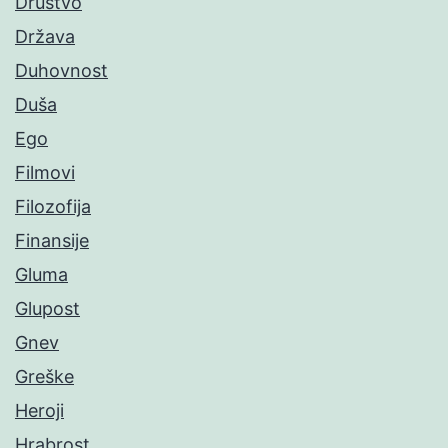
Društvo
Država
Duhovnost
Duša
Ego
Filmovi
Filozofija
Finansije
Gluma
Glupost
Gnev
Greške
Heroji
Hrabrost