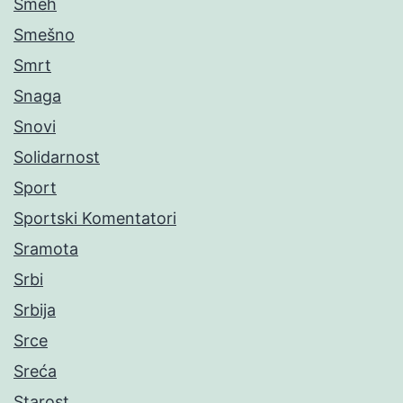
Smeh
Smešno
Smrt
Snaga
Snovi
Solidarnost
Sport
Sportski Komentatori
Sramota
Srbi
Srbija
Srce
Sreća
Starost