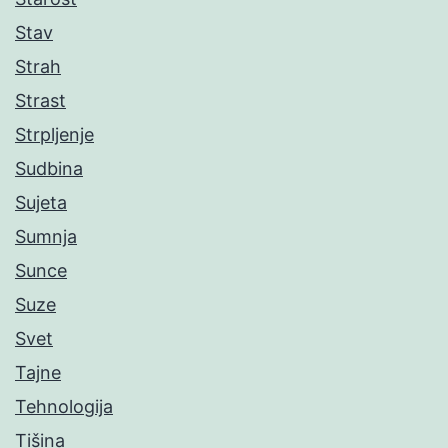
Stav
Strah
Strast
Strpljenje
Sudbina
Sujeta
Sumnja
Sunce
Suze
Svet
Tajne
Tehnologija
Tišina