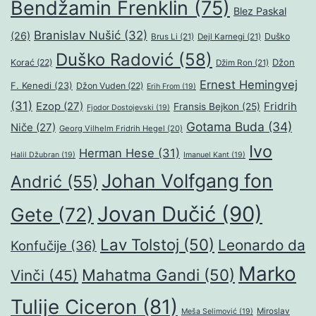
Bendžamin Frenklin
(75)
Blez Paskal
Branislav Nušić
(32)
(26)
Duško
Brus Li
(21)
Dejl Karnegi
(21)
Duško Radović
(58)
Džon
Korać
(22)
Džim Ron
(21)
Ernest Hemingvej
F. Kenedi
(23)
Džon Vuden
(22)
Erih From
(19)
(31)
Ezop
(27)
Fridrih
Fransis Bejkon
(25)
Fjodor Dostojevski
(19)
Gotama Buda
(34)
Niče
(27)
Georg Vilhelm Fridrih Hegel
(20)
Ivo
Herman Hese
(31)
Halil Džubran
(19)
Imanuel Kant
(19)
Johan Volfgang fon
Andrić
(55)
Jovan Dučić
(90)
Gete
(72)
Lav Tolstoj
(50)
Leonardo da
Konfučije
(36)
Marko
Mahatma Gandi
(50)
Vinči
(45)
Tulije Ciceron
(81)
Miroslav
Meša Selimović
(19)