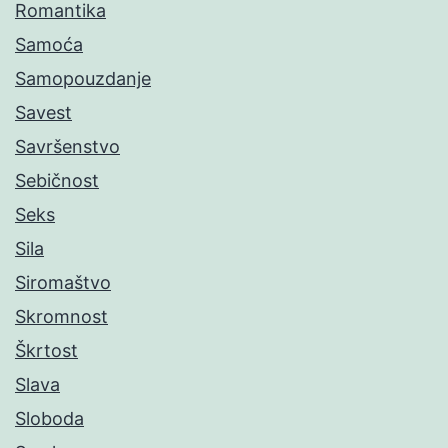
Romantika
Samoća
Samopouzdanje
Savest
Savršenstvo
Sebičnost
Seks
Sila
Siromaštvo
Skromnost
Škrtost
Slava
Sloboda