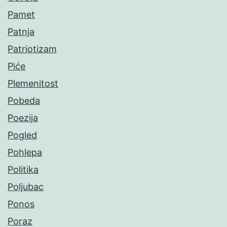
Pamet
Patnja
Patriotizam
Piće
Plemenitost
Pobeda
Poezija
Pogled
Pohlepa
Politika
Poljubac
Ponos
Poraz