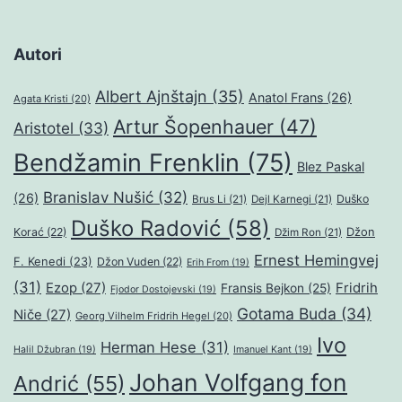
Autori
Albert Ajnštajn
(35)
Anatol Frans
(26)
Agata Kristi
(20)
Artur Šopenhauer
(47)
Aristotel
(33)
Bendžamin Frenklin
(75)
Blez Paskal
Branislav Nušić
(32)
(26)
Duško
Brus Li
(21)
Dejl Karnegi
(21)
Duško Radović
(58)
Džon
Korać
(22)
Džim Ron
(21)
Ernest Hemingvej
F. Kenedi
(23)
Džon Vuden
(22)
Erih From
(19)
(31)
Ezop
(27)
Fridrih
Fransis Bejkon
(25)
Fjodor Dostojevski
(19)
Gotama Buda
(34)
Niče
(27)
Georg Vilhelm Fridrih Hegel
(20)
Ivo
Herman Hese
(31)
Halil Džubran
(19)
Imanuel Kant
(19)
Johan Volfgang fon
Andrić
(55)