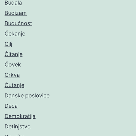
Budala
Budizam
Budućnost
Čekanje
Cilj
Čitanje
Čovek
Crkva
Ćutanje
Danske poslovice
Deca
Demokratija
Detinjstvo