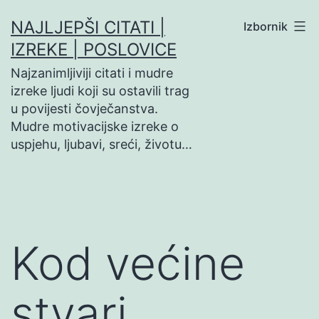
Preskoči
NAJLJEPŠI CITATI |
Izbornik
na
IZREKE | POSLOVICE
sadržaj
Najzanimljiviji citati i mudre
izreke ljudi koji su ostavili trag
u povijesti čovječanstva.
Mudre motivacijske izreke o
uspjehu, ljubavi, sreći, životu…
Kod većine
stvari…