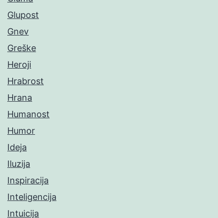
Glupost
Gnev
Greške
Heroji
Hrabrost
Hrana
Humanost
Humor
Ideja
Iluzija
Inspiracija
Inteligencija
Intuicija