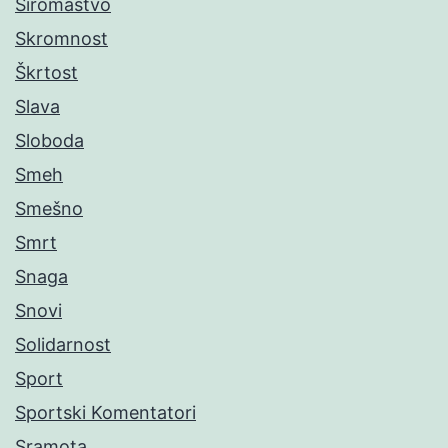
Siromaštvo
Skromnost
Škrtost
Slava
Sloboda
Smeh
Smešno
Smrt
Snaga
Snovi
Solidarnost
Sport
Sportski Komentatori
Sramota