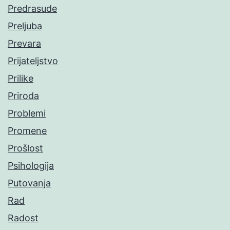
Predrasude
Preljuba
Prevara
Prijateljstvo
Prilike
Priroda
Problemi
Promene
Prošlost
Psihologija
Putovanja
Rad
Radost