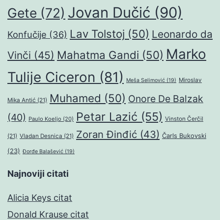
Jovan Dučić
(90)
Gete
(72)
Lav Tolstoj
(50)
Leonardo da
Konfučije
(36)
Marko
Mahatma Gandi
(50)
Vinči
(45)
Tulije Ciceron
(81)
Miroslav
Meša Selimović
(19)
Muhamed
(50)
Onore De Balzak
Mika Antić
(21)
Petar Lazić
(55)
(40)
Paulo Koeljo
(20)
Vinston Čerčil
Zoran Đinđić
(43)
Čarls Bukovski
(21)
Vladan Desnica
(21)
(23)
Đorđe Balašević
(19)
Najnoviji citati
Alicia Keys citat
Donald Krause citat