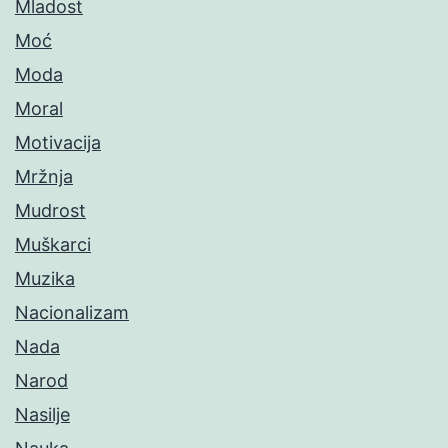
Mladost
Moć
Moda
Moral
Motivacija
Mržnja
Mudrost
Muškarci
Muzika
Nacionalizam
Nada
Narod
Nasilje