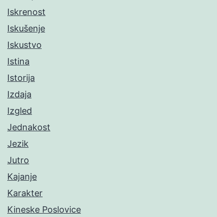
Iskrenost
Iskušenje
Iskustvo
Istina
Istorija
Izdaja
Izgled
Jednakost
Jezik
Jutro
Kajanje
Karakter
Kineske Poslovice