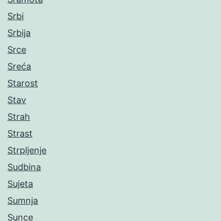
Srbi
Srbija
Srce
Sreća
Starost
Stav
Strah
Strast
Strpljenje
Sudbina
Sujeta
Sumnja
Sunce