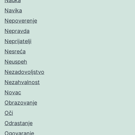
Nauka
Navika
Nepoverenje
Nepravda
Neprijatelji
Nesreća
Neuspeh
Nezadovoljstvo
Nezahvalnost
Novac
Obrazovanje
Oči
Odrastanje
Ogovaranje