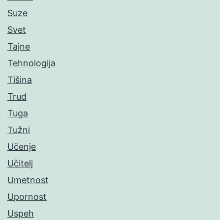
Suze
Svet
Tajne
Tehnologija
Tišina
Trud
Tuga
Tužni
Učenje
Učitelj
Umetnost
Upornost
Uspeh