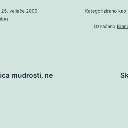
o
25. veljače 2009.
Kategorizirano kao
blog
Označeno
Bren
ica mudrosti, ne
Sk