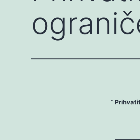
ogranič
Prihvati