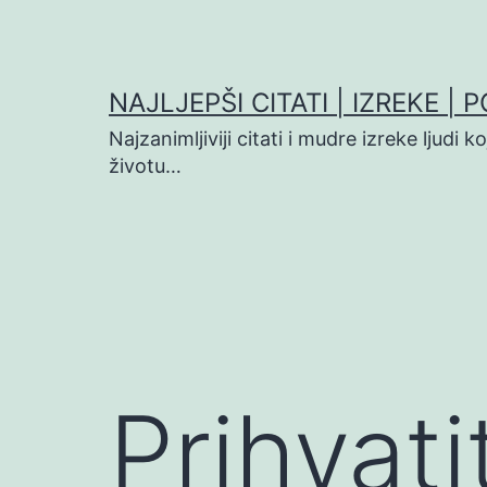
Preskoči
na
sadržaj
NAJLJEPŠI CITATI | IZREKE | 
Najzanimljiviji citati i mudre izreke ljudi 
životu…
Prihvati