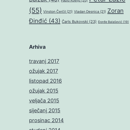
Paulo Koeljo
(20)
(55)
Zoran
Vinston Čerčil
(21)
Vladan Desnica
(21)
Đinđić
(43)
Čarls Bukovski
(23)
Đorđe Balašević
(19)
Arhiva
travanj 2017
ožujak 2017
listopad 2016
ožujak 2015
veljača 2015
siječanj 2015
prosinac 2014