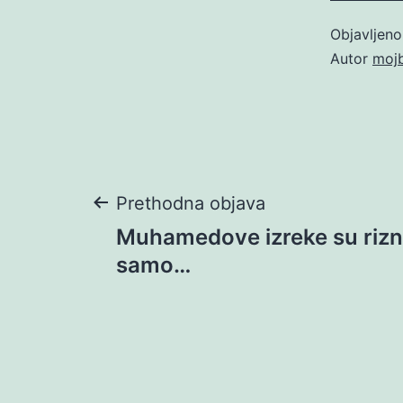
Objavljen
Autor
moj
Navigacija
Prethodna objava
Muhamedove izreke su rizn
objava
samo…