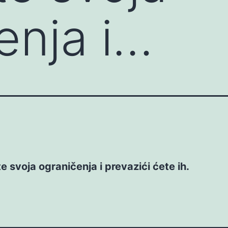
enja i…
te svoja ograničenja i prevazići ćete ih.