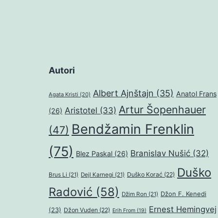
Autori
Albert Ajnštajn
(35)
Anatol Frans
Agata Kristi
(20)
Artur Šopenhauer
Aristotel
(33)
(26)
Bendžamin Frenklin
(47)
(75)
Branislav Nušić
(32)
Blez Paskal
(26)
Duško
Duško Korać
(22)
Brus Li
(21)
Dejl Karnegi
(21)
Radović
(58)
Džon F. Kenedi
Džim Ron
(21)
Ernest Hemingvej
(23)
Džon Vuden
(22)
Erih From
(19)