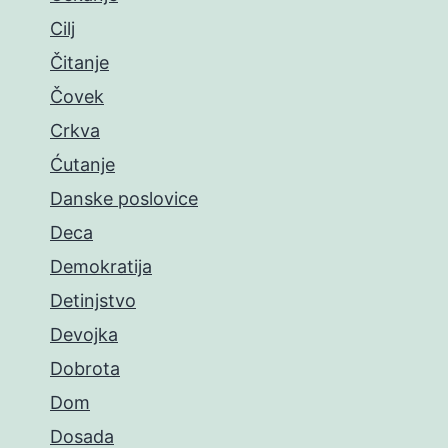
Cilj
Čitanje
Čovek
Crkva
Ćutanje
Danske poslovice
Deca
Demokratija
Detinjstvo
Devojka
Dobrota
Dom
Dosada