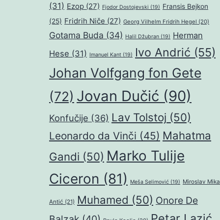
(31)
Ezop
(27)
Fransis Bejkon
Fjodor Dostojevski
(19)
Fridrih Niče
(27)
(25)
Georg Vilhelm Fridrih Hegel
(20)
Gotama Buda
(34)
Herman
Halil Džubran
(19)
Ivo Andrić
(55)
Hese
(31)
Imanuel Kant
(19)
Johan Volfgang fon Gete
Jovan Dučić
(90)
(72)
Lav Tolstoj
(50)
Konfučije
(36)
Mahatma
Leonardo da Vinči
(45)
Marko Tulije
Gandi
(50)
Ciceron
(81)
Miroslav Mika
Meša Selimović
(19)
Muhamed
(50)
Onore De
Antić
(21)
Petar Lazić
Balzak
(40)