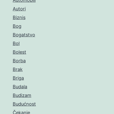
Automobili
Autori
Biznis
Bog
Bogatstvo
Bol
Bolest
Borba
Brak
Briga
Budala
Budizam
Budućnost
Čekanje