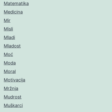
Matematika
Medicina
Mir
Misli
Mladi
Mladost
Moć
Moda
Moral
Motivacija
Mržnja
Mudrost
Muškarci