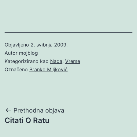
Objavljeno
2. svibnja 2009.
Autor
mojblog
Kategorizirano kao
Nada
,
Vreme
Označeno
Branko Miljković
Navigacija
Prethodna objava
Citati O Ratu
objava