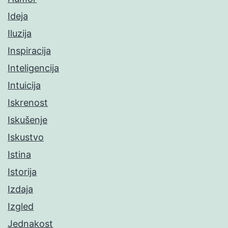
Ideja
Iluzija
Inspiracija
Inteligencija
Intuicija
Iskrenost
Iskušenje
Iskustvo
Istina
Istorija
Izdaja
Izgled
Jednakost