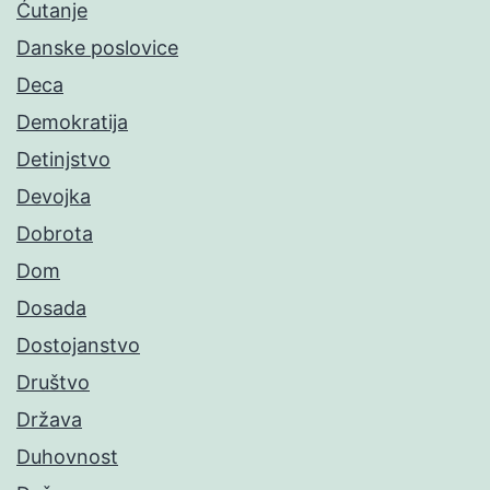
Ćutanje
Danske poslovice
Deca
Demokratija
Detinjstvo
Devojka
Dobrota
Dom
Dosada
Dostojanstvo
Društvo
Država
Duhovnost