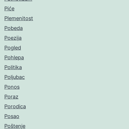
Piće
Plemenitost
Pobeda
Poezija
Pogled
Pohlepa
Politika
Poljubac
Ponos
Poraz
Porodica
Posao
Poštenje