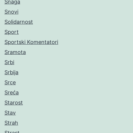
Snaga
Snovi
Solidarnost
Sport
Sportski Komentatori
Sramota
Srbi
Srbija
Srce
Sreća
Starost
Stav
Strah
Strast