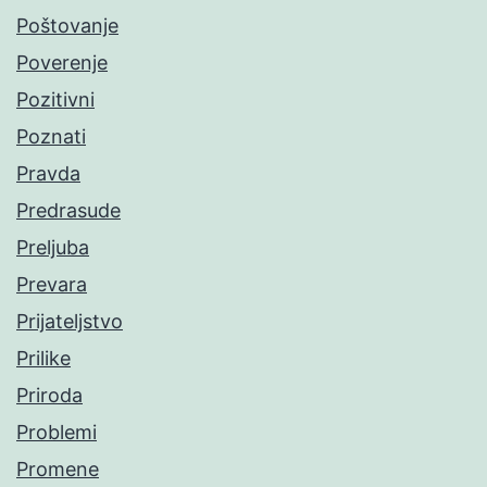
Poštovanje
Poverenje
Pozitivni
Poznati
Pravda
Predrasude
Preljuba
Prevara
Prijateljstvo
Prilike
Priroda
Problemi
Promene