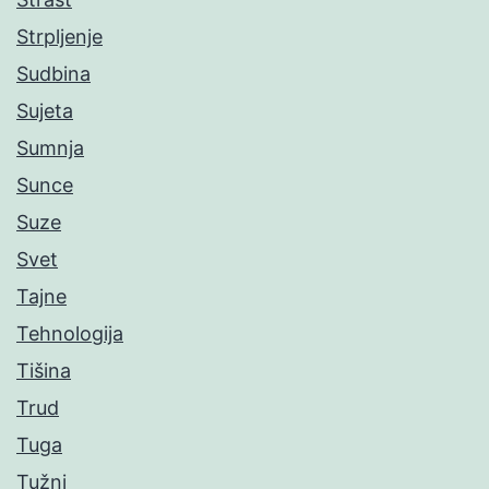
Strpljenje
Sudbina
Sujeta
Sumnja
Sunce
Suze
Svet
Tajne
Tehnologija
Tišina
Trud
Tuga
Tužni