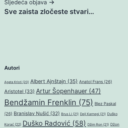
Sljedeća objava
Sve zaista zločeste stvari…
Autori
Albert Ajnštajn
(35)
Anatol Frans
(26)
Agata Kristi
(20)
Artur Šopenhauer
(47)
Aristotel
(33)
Bendžamin Frenklin
(75)
Blez Paskal
Branislav Nušić
(32)
(26)
Duško
Brus Li
(21)
Dejl Karnegi
(21)
Duško Radović
(58)
Džon
Korać
(22)
Džim Ron
(21)