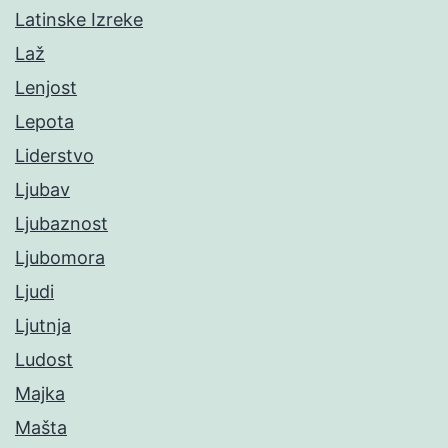
Latinske Izreke
Laž
Lenjost
Lepota
Liderstvo
Ljubav
Ljubaznost
Ljubomora
Ljudi
Ljutnja
Ludost
Majka
Mašta