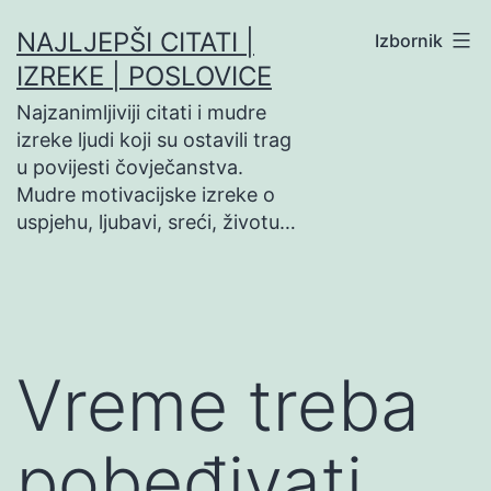
Preskoči
NAJLJEPŠI CITATI |
Izbornik
na
IZREKE | POSLOVICE
sadržaj
Najzanimljiviji citati i mudre
izreke ljudi koji su ostavili trag
u povijesti čovječanstva.
Mudre motivacijske izreke o
uspjehu, ljubavi, sreći, životu…
Vreme treba
pobeđivati,