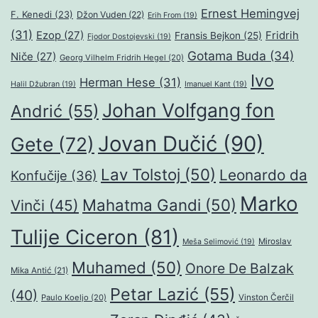
Ernest Hemingvej
F. Kenedi
(23)
Džon Vuden
(22)
Erih From
(19)
(31)
Ezop
(27)
Fridrih
Fransis Bejkon
(25)
Fjodor Dostojevski
(19)
Gotama Buda
(34)
Niče
(27)
Georg Vilhelm Fridrih Hegel
(20)
Ivo
Herman Hese
(31)
Halil Džubran
(19)
Imanuel Kant
(19)
Johan Volfgang fon
Andrić
(55)
Jovan Dučić
(90)
Gete
(72)
Lav Tolstoj
(50)
Leonardo da
Konfučije
(36)
Marko
Mahatma Gandi
(50)
Vinči
(45)
Tulije Ciceron
(81)
Miroslav
Meša Selimović
(19)
Muhamed
(50)
Onore De Balzak
Mika Antić
(21)
Petar Lazić
(55)
(40)
Paulo Koeljo
(20)
Vinston Čerčil