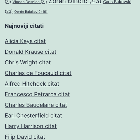
Zoran Đinđić
(43)
Čarls Bukovski
(21)
Vladan Desnica
(21)
(23)
Đorđe Balašević
(19)
Najnoviji citati
Alicia Keys citat
Donald Krause citat
Chris Wright citat
Charles de Foucauld citat
Alfred Hitchock citat
Francesco Petrarca citat
Charles Baudelaire citat
Earl Chesterfield citat
Harry Harrison citat
Filip David citat