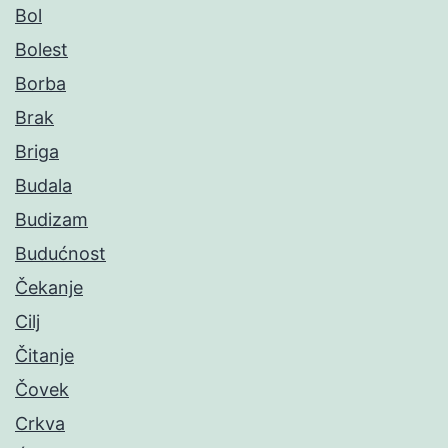
Bol
Bolest
Borba
Brak
Briga
Budala
Budizam
Budućnost
Čekanje
Cilj
Čitanje
Čovek
Crkva