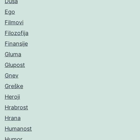
Duša
Ego
Filmovi
Filozofija
Finansije
Gluma
Glupost
Gnev
Greške
Heroji
Hrabrost
Hrana
Humanost
Humor