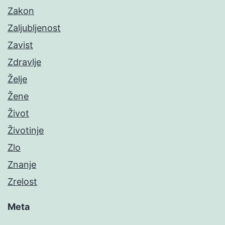
Zakon
Zaljubljenost
Zavist
Zdravlje
Želje
Žene
Život
Životinje
Zlo
Znanje
Zrelost
Meta