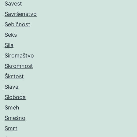
Savest
Savršenstvo
Sebičnost
Seks
Sila
Siromaštvo
Skromnost
Škrtost
Slava
Sloboda
Smeh
Smešno
Smrt