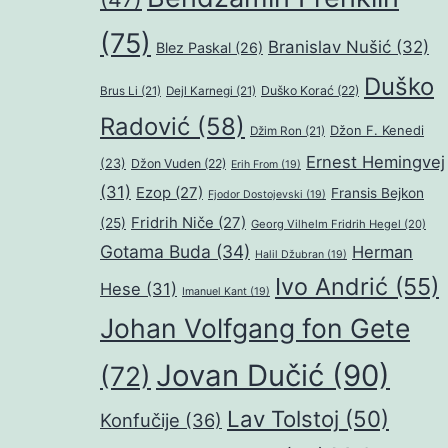
(75)
Branislav Nušić
(32)
Blez Paskal
(26)
Duško
Duško Korać
(22)
Brus Li
(21)
Dejl Karnegi
(21)
Radović
(58)
Džon F. Kenedi
Džim Ron
(21)
Ernest Hemingvej
(23)
Džon Vuden
(22)
Erih From
(19)
(31)
Ezop
(27)
Fransis Bejkon
Fjodor Dostojevski
(19)
Fridrih Niče
(27)
(25)
Georg Vilhelm Fridrih Hegel
(20)
Gotama Buda
(34)
Herman
Halil Džubran
(19)
Ivo Andrić
(55)
Hese
(31)
Imanuel Kant
(19)
Johan Volfgang fon Gete
Jovan Dučić
(90)
(72)
Lav Tolstoj
(50)
Konfučije
(36)