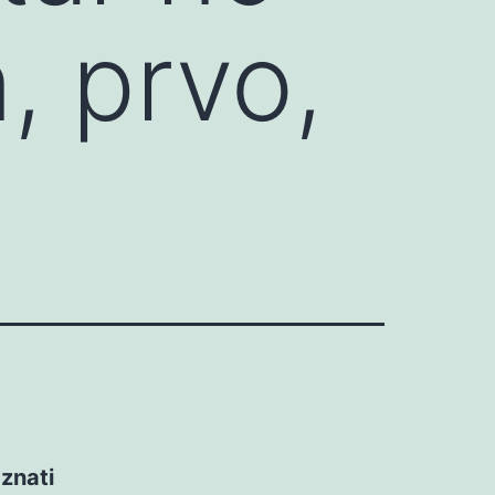
, prvo,
 znati