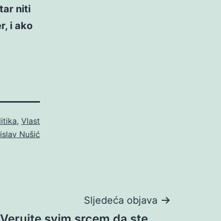
ar niti
r, i ako
itika
,
Vlast
islav Nušić
Sljedeća objava
Verujte svim srcem da ste…