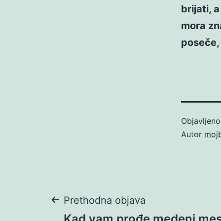
brijati,
mora znat
poseče, 
Objavljen
Autor
moj
Navigacija
Prethodna objava
Kad vam prođe medeni mes