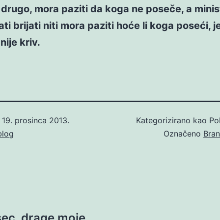
 a drugo, mora paziti da koga ne poseče, a minist
i brijati niti mora paziti hoće li koga poseći, je
nije kriv.
o
19. prosinca 2013.
Kategorizirano kao
Pol
blog
Označeno
Bran
ec, drage moje,