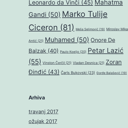
Mahatma
Leonardo da Vinči
(45)
Marko Tulije
Gandi
(50)
Ciceron
(81)
Miroslav Mika
Meša Selimović
(19)
Muhamed
(50)
Onore De
Antić
(21)
Petar Lazić
Balzak
(40)
Paulo Koeljo
(20)
(55)
Zoran
Vinston Čerčil
(21)
Vladan Desnica
(21)
Đinđić
(43)
Čarls Bukovski
(23)
Đorđe Balašević
(19)
Arhiva
travanj 2017
ožujak 2017