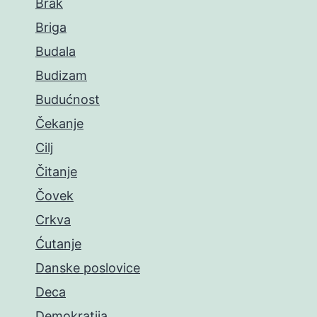
Brak
Briga
Budala
Budizam
Budućnost
Čekanje
Cilj
Čitanje
Čovek
Crkva
Ćutanje
Danske poslovice
Deca
Demokratija