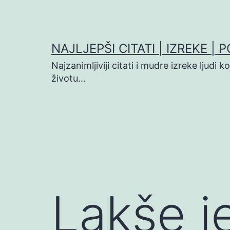
Preskoči
na
sadržaj
NAJLJEPŠI CITATI | IZREKE | 
Najzanimljiviji citati i mudre izreke ljudi 
životu…
Lakše je