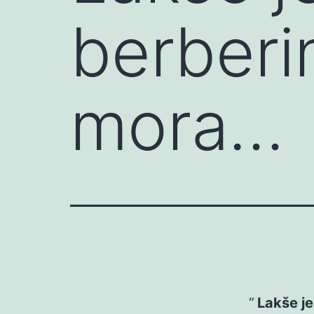
berberi
mora…
Lakše je