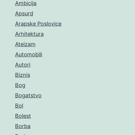
Ambicija
Apsurd
Arapske Poslovice
Arhitektura
Ateizam
Automobili
Autori
Biznis
Bog
Bogatstvo
Bol
Bolest
Borba