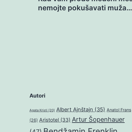
objava
nemojte pokušavati muža…
Autori
Albert Ajnštajn
(35)
Anatol Frans
Agata Kristi
(20)
Artur Šopenhauer
Aristotel
(33)
(26)
Bendžamin Frenklin
(47)