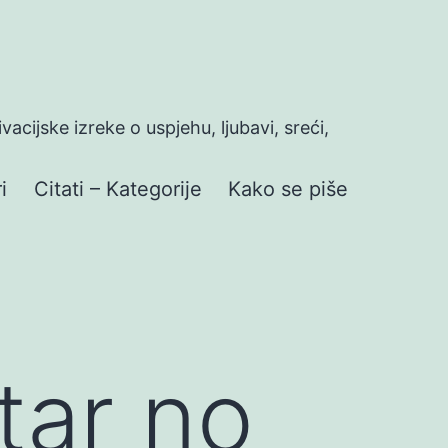
ivacijske izreke o uspjehu, ljubavi, sreći,
i
Citati – Kategorije
Kako se piše
star no