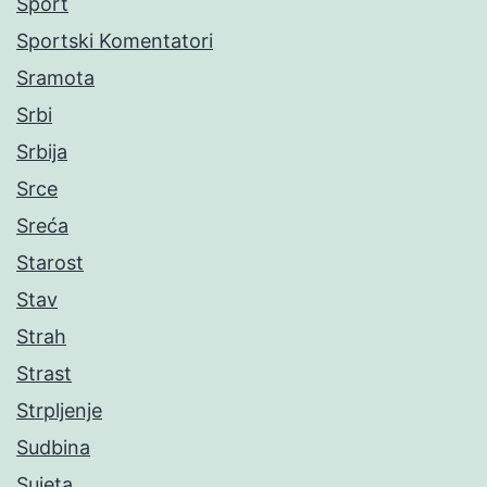
Sport
Sportski Komentatori
Sramota
Srbi
Srbija
Srce
Sreća
Starost
Stav
Strah
Strast
Strpljenje
Sudbina
Sujeta