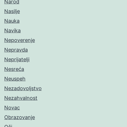
Narod
Nasilje
Nauka
Navika
Nepoverenje
Nepravda
Neprijatelji
Nesreća
Neuspeh
Nezadovoljstvo
Nezahvalnost
Novac
Obrazovanje
Oči