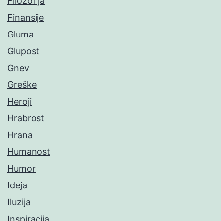
Filozofija
Finansije
Gluma
Glupost
Gnev
Greške
Heroji
Hrabrost
Hrana
Humanost
Humor
Ideja
Iluzija
Inspiracija