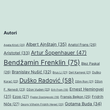
Autori
Albert Ajnštajn
(35)
Anatol Frans
(26)
Agata Kristi
(20)
Artur Šopenhauer
(47)
Aristotel
(33)
Bendžamin Frenklin
(75)
Blez Paskal
Branislav Nušić
(32)
(26)
Duško
Brus Li
(21)
Dejl Karnegi
(21)
Duško Radović
(58)
Džon
Korać
(22)
Džim Ron
(21)
Ernest Hemingvej
F. Kenedi
(23)
Džon Vuden
(22)
Erih From
(19)
(31)
Ezop
(27)
Fridrih
Fransis Bejkon
(25)
Fjodor Dostojevski
(19)
Gotama Buda
(34)
Niče
(27)
Georg Vilhelm Fridrih Hegel
(20)