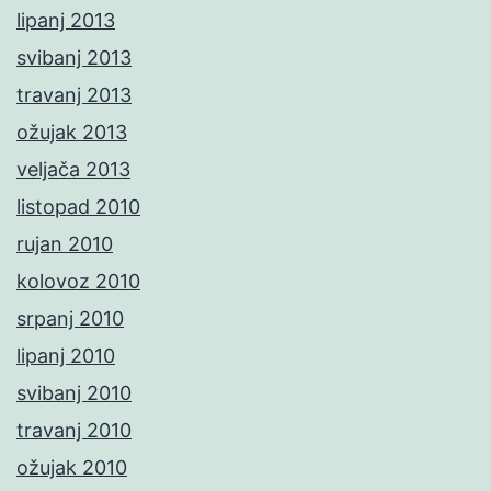
lipanj 2013
svibanj 2013
travanj 2013
ožujak 2013
veljača 2013
listopad 2010
rujan 2010
kolovoz 2010
srpanj 2010
lipanj 2010
svibanj 2010
travanj 2010
ožujak 2010