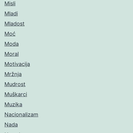
Misli
Mladi
Mladost
Moć
Moda
Moral
Motivacija
Mržnja
Mudrost
Muškarci
Muzika
Nacionalizam
Nada