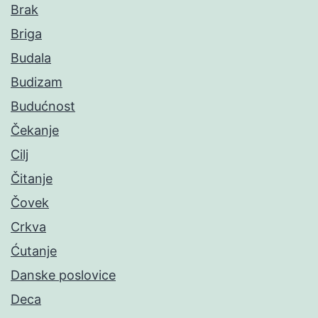
Brak
Briga
Budala
Budizam
Budućnost
Čekanje
Cilj
Čitanje
Čovek
Crkva
Ćutanje
Danske poslovice
Deca