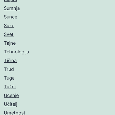
Sumnja
Sunce
Suze
Svet
Tajne
Tehnologija
Tišina
Trud
Tuga
Tužni
Učenje
Učitelj
Umetnost