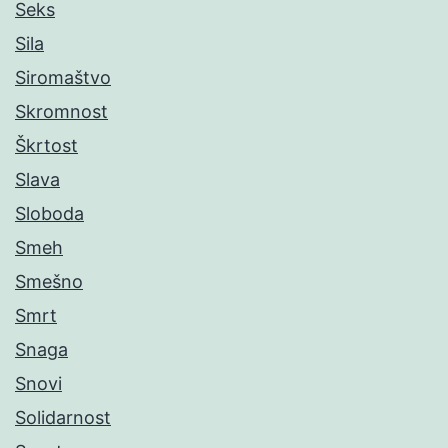
Seks
Sila
Siromaštvo
Skromnost
Škrtost
Slava
Sloboda
Smeh
Smešno
Smrt
Snaga
Snovi
Solidarnost