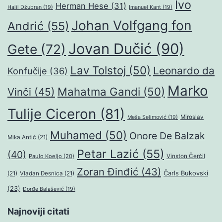
Ivo
Herman Hese
(31)
Halil Džubran
(19)
Imanuel Kant
(19)
Johan Volfgang fon
Andrić
(55)
Jovan Dučić
(90)
Gete
(72)
Lav Tolstoj
(50)
Leonardo da
Konfučije
(36)
Marko
Mahatma Gandi
(50)
Vinči
(45)
Tulije Ciceron
(81)
Miroslav
Meša Selimović
(19)
Muhamed
(50)
Onore De Balzak
Mika Antić
(21)
Petar Lazić
(55)
(40)
Paulo Koeljo
(20)
Vinston Čerčil
Zoran Đinđić
(43)
Čarls Bukovski
(21)
Vladan Desnica
(21)
(23)
Đorđe Balašević
(19)
Najnoviji citati