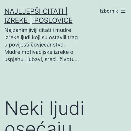
Preskoči
NAJLJEPŠI CITATI |
Izbornik
na
IZREKE | POSLOVICE
sadržaj
Najzanimljiviji citati i mudre
izreke ljudi koji su ostavili trag
u povijesti čovječanstva.
Mudre motivacijske izreke o
uspjehu, ljubavi, sreći, životu…
Neki ljudi
osećaju