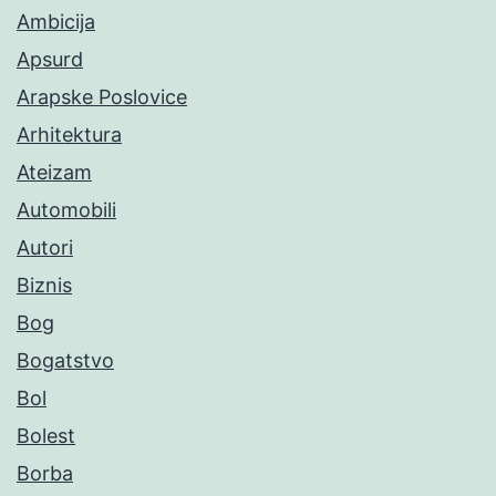
Ambicija
Apsurd
Arapske Poslovice
Arhitektura
Ateizam
Automobili
Autori
Biznis
Bog
Bogatstvo
Bol
Bolest
Borba