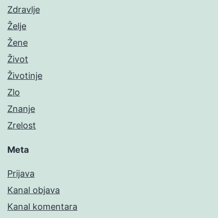
Zdravlje
Želje
Žene
Život
Životinje
Zlo
Znanje
Zrelost
Meta
Prijava
Kanal objava
Kanal komentara