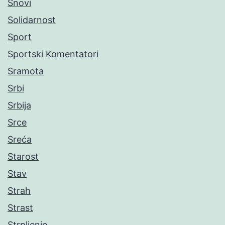
Snovi
Solidarnost
Sport
Sportski Komentatori
Sramota
Srbi
Srbija
Srce
Sreća
Starost
Stav
Strah
Strast
Strpljenje