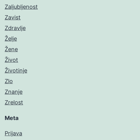
Zaljubljenost
Zavist
Zdravlje
Želje
Žene
Život
Životinje
Zlo
Znanje
Zrelost
Meta
Prijava