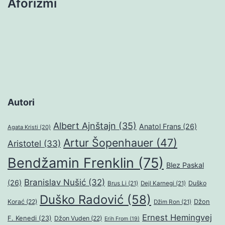
Aforizmi
Autori
Albert Ajnštajn
(35)
Anatol Frans
(26)
Agata Kristi
(20)
Artur Šopenhauer
(47)
Aristotel
(33)
Bendžamin Frenklin
(75)
Blez Paskal
Branislav Nušić
(32)
(26)
Duško
Brus Li
(21)
Dejl Karnegi
(21)
Duško Radović
(58)
Džon
Korać
(22)
Džim Ron
(21)
Ernest Hemingvej
F. Kenedi
(23)
Džon Vuden
(22)
Erih From
(19)