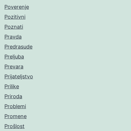
Poverenje
Pozitivni
Poznati
Pravda
Predrasude
Preljuba
Prevara
Prijateljstvo
Prilike
Priroda
Problemi
Promene
Prošlost