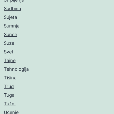
Sudbina
Sujeta
Sumnja
Sunce
Suze
Svet
Tajne
Tehnologija
Tišina
Trud
Tuga
Tužni
Učenje