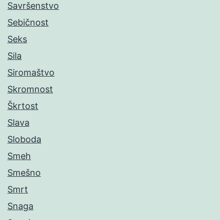
Savršenstvo
Sebičnost
Seks
Sila
Siromaštvo
Skromnost
Škrtost
Slava
Sloboda
Smeh
Smešno
Smrt
Snaga