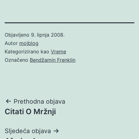
Objavljeno
9. lipnja 2008.
Autor
mojblog
Kategorizirano kao
Vreme
Označeno
Bendžamin Frenklin
Navigacija
Prethodna objava
Citati O Mržnji
objava
Sljedeća objava