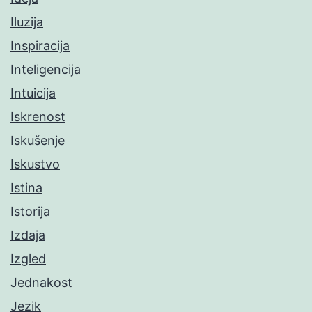
Iluzija
Inspiracija
Inteligencija
Intuicija
Iskrenost
Iskušenje
Iskustvo
Istina
Istorija
Izdaja
Izgled
Jednakost
Jezik