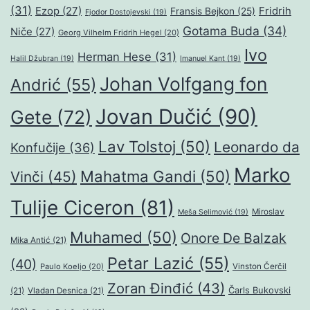
(31)
Ezop
(27)
Fridrih
Fransis Bejkon
(25)
Fjodor Dostojevski
(19)
Gotama Buda
(34)
Niče
(27)
Georg Vilhelm Fridrih Hegel
(20)
Ivo
Herman Hese
(31)
Halil Džubran
(19)
Imanuel Kant
(19)
Johan Volfgang fon
Andrić
(55)
Jovan Dučić
(90)
Gete
(72)
Lav Tolstoj
(50)
Leonardo da
Konfučije
(36)
Marko
Mahatma Gandi
(50)
Vinči
(45)
Tulije Ciceron
(81)
Miroslav
Meša Selimović
(19)
Muhamed
(50)
Onore De Balzak
Mika Antić
(21)
Petar Lazić
(55)
(40)
Paulo Koeljo
(20)
Vinston Čerčil
Zoran Đinđić
(43)
Čarls Bukovski
(21)
Vladan Desnica
(21)