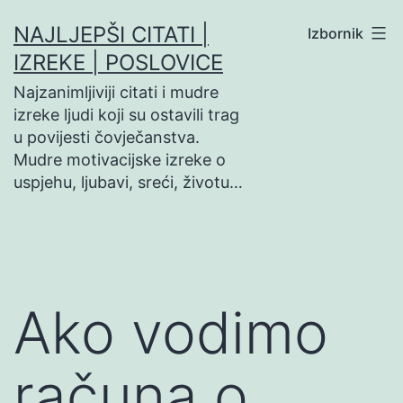
Preskoči
NAJLJEPŠI CITATI |
Izbornik
na
IZREKE | POSLOVICE
sadržaj
Najzanimljiviji citati i mudre
izreke ljudi koji su ostavili trag
u povijesti čovječanstva.
Mudre motivacijske izreke o
uspjehu, ljubavi, sreći, životu…
Ako vodimo
računa o