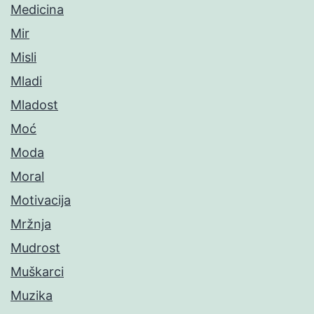
Medicina
Mir
Misli
Mladi
Mladost
Moć
Moda
Moral
Motivacija
Mržnja
Mudrost
Muškarci
Muzika