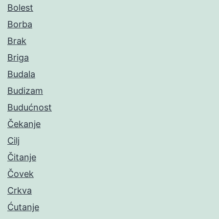
Bolest
Borba
Brak
Briga
Budala
Budizam
Budućnost
Čekanje
Cilj
Čitanje
Čovek
Crkva
Ćutanje