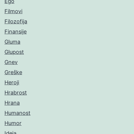
Ego
Filmovi
Filozofija
Finansije
Gluma
Glupost
Gnev
Greške
Heroji
Hrabrost
Hrana
Humanost
Humor
Ideja