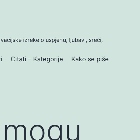
ivacijske izreke o uspjehu, ljubavi, sreći,
i
Citati – Kategorije
Kako se piše
e mogu