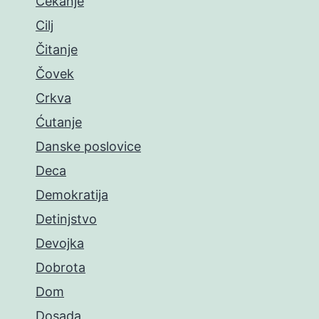
Čekanje
Cilj
Čitanje
Čovek
Crkva
Ćutanje
Danske poslovice
Deca
Demokratija
Detinjstvo
Devojka
Dobrota
Dom
Dosada