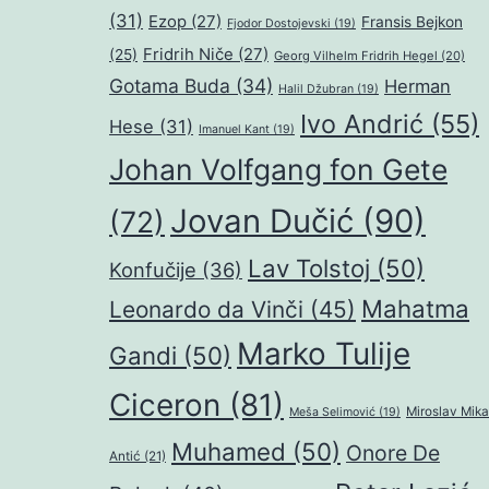
(31)
Ezop
(27)
Fransis Bejkon
Fjodor Dostojevski
(19)
Fridrih Niče
(27)
(25)
Georg Vilhelm Fridrih Hegel
(20)
Gotama Buda
(34)
Herman
Halil Džubran
(19)
Ivo Andrić
(55)
Hese
(31)
Imanuel Kant
(19)
Johan Volfgang fon Gete
Jovan Dučić
(90)
(72)
Lav Tolstoj
(50)
Konfučije
(36)
Mahatma
Leonardo da Vinči
(45)
Marko Tulije
Gandi
(50)
Ciceron
(81)
Miroslav Mika
Meša Selimović
(19)
Muhamed
(50)
Onore De
Antić
(21)