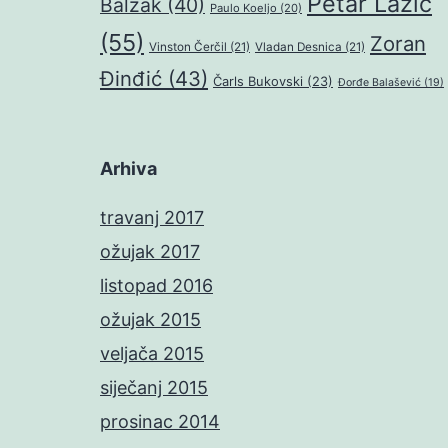
Petar Lazić
Balzak
(40)
Paulo Koeljo
(20)
(55)
Zoran
Vinston Čerčil
(21)
Vladan Desnica
(21)
Đinđić
(43)
Čarls Bukovski
(23)
Đorđe Balašević
(19)
Arhiva
travanj 2017
ožujak 2017
listopad 2016
ožujak 2015
veljača 2015
siječanj 2015
prosinac 2014