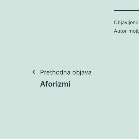
Objavljen
Autor
moj
Navigacija
Prethodna objava
Aforizmi
objava