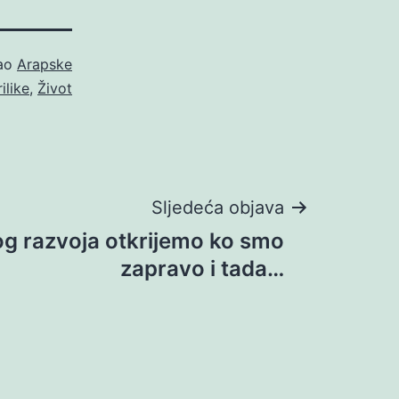
kao
Arapske
rilike
,
Život
Sljedeća objava
g razvoja otkrijemo ko smo
zapravo i tada…