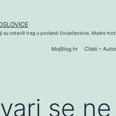
POSLOVICE
koji su ostavili trag u povijesti čovječanstva. Mudre mot
MojBlog.hr
Citati – Autor
stvari se n