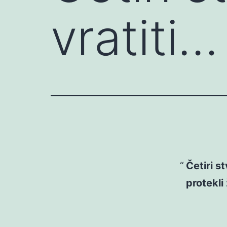
vratiti…
Četiri s
protekli