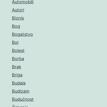
Automobili
Autori
Biznis
Bog
Bogatstvo
Bol
Bolest
Borba
Brak
Briga
Budala
Budizam
Budućnost