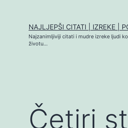
Preskoči
na
sadržaj
NAJLJEPŠI CITATI | IZREKE | 
Najzanimljiviji citati i mudre izreke ljudi 
životu…
Četiri 