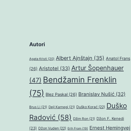
Autori
Albert Ajnštajn
(35)
Anatol Frans
Agata Kristi
(20)
Artur Šopenhauer
Aristotel
(33)
(26)
Bendžamin Frenklin
(47)
(75)
Branislav Nušić
(32)
Blez Paskal
(26)
Duško
Duško Korać
(22)
Brus Li
(21)
Dejl Karnegi
(21)
Radović
(58)
Džon F. Kenedi
Džim Ron
(21)
Ernest Hemingvej
(23)
Džon Vuden
(22)
Erih From
(19)