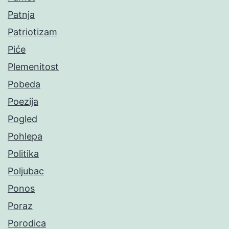
Patnja
Patriotizam
Piće
Plemenitost
Pobeda
Poezija
Pogled
Pohlepa
Politika
Poljubac
Ponos
Poraz
Porodica