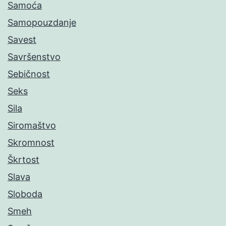
Samoća
Samopouzdanje
Savest
Savršenstvo
Sebičnost
Seks
Sila
Siromaštvo
Skromnost
Škrtost
Slava
Sloboda
Smeh