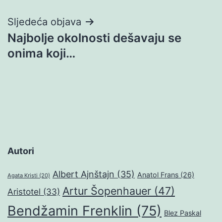
Sljedeća objava
Najbolje okolnosti dešavaju se
onima koji…
Autori
Albert Ajnštajn
(35)
Anatol Frans
(26)
Agata Kristi
(20)
Artur Šopenhauer
(47)
Aristotel
(33)
Bendžamin Frenklin
(75)
Blez Paskal