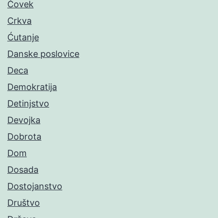
Čovek
Crkva
Ćutanje
Danske poslovice
Deca
Demokratija
Detinjstvo
Devojka
Dobrota
Dom
Dosada
Dostojanstvo
Društvo