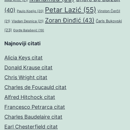
Mika Antić
(21)
Petar Lazić
(55)
(40)
Paulo Koeljo
(20)
Vinston Čerčil
Zoran Đinđić
(43)
Čarls Bukovski
(21)
Vladan Desnica
(21)
(23)
Đorđe Balašević
(19)
Najnoviji citati
Alicia Keys citat
Donald Krause citat
Chris Wright citat
Charles de Foucauld citat
Alfred Hitchock citat
Francesco Petrarca citat
Charles Baudelaire citat
Earl Chesterfield citat