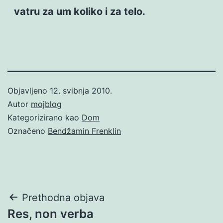
vatru za um koliko i za telo.
Objavljeno
12. svibnja 2010.
Autor
mojblog
Kategorizirano kao
Dom
Označeno
Bendžamin Frenklin
Navigacija
Prethodna objava
Res, non verba
objava