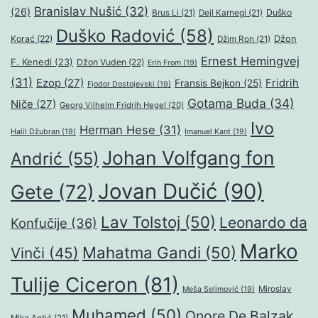
Branislav Nušić
(32)
(26)
Duško
Brus Li
(21)
Dejl Karnegi
(21)
Duško Radović
(58)
Džon
Korać
(22)
Džim Ron
(21)
Ernest Hemingvej
F. Kenedi
(23)
Džon Vuden
(22)
Erih From
(19)
(31)
Ezop
(27)
Fridrih
Fransis Bejkon
(25)
Fjodor Dostojevski
(19)
Gotama Buda
(34)
Niče
(27)
Georg Vilhelm Fridrih Hegel
(20)
Ivo
Herman Hese
(31)
Halil Džubran
(19)
Imanuel Kant
(19)
Johan Volfgang fon
Andrić
(55)
Jovan Dučić
(90)
Gete
(72)
Lav Tolstoj
(50)
Leonardo da
Konfučije
(36)
Marko
Mahatma Gandi
(50)
Vinči
(45)
Tulije Ciceron
(81)
Miroslav
Meša Selimović
(19)
Muhamed
(50)
Onore De Balzak