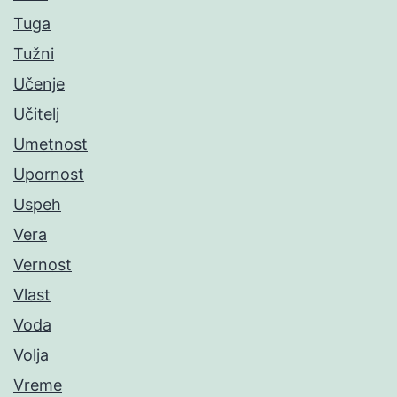
Tuga
Tužni
Učenje
Učitelj
Umetnost
Upornost
Uspeh
Vera
Vernost
Vlast
Voda
Volja
Vreme