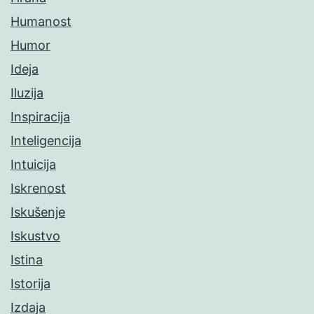
Humanost
Humor
Ideja
Iluzija
Inspiracija
Inteligencija
Intuicija
Iskrenost
Iskušenje
Iskustvo
Istina
Istorija
Izdaja