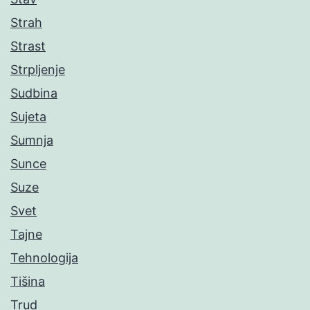
Strah
Strast
Strpljenje
Sudbina
Sujeta
Sumnja
Sunce
Suze
Svet
Tajne
Tehnologija
Tišina
Trud