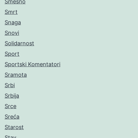
Smešno
Smrt
Snaga
Snovi
Solidarnost
Sport
Sportski Komentatori
Sramota
Srbi
Srbija
Srce
Sreća
Starost
Stav