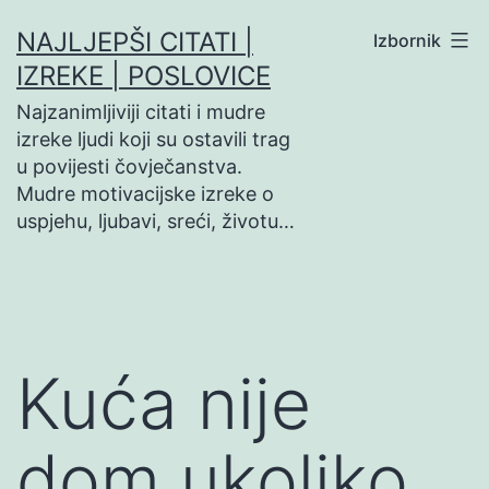
Preskoči
NAJLJEPŠI CITATI |
Izbornik
na
IZREKE | POSLOVICE
sadržaj
Najzanimljiviji citati i mudre
izreke ljudi koji su ostavili trag
u povijesti čovječanstva.
Mudre motivacijske izreke o
uspjehu, ljubavi, sreći, životu…
Kuća nije
dom ukoliko