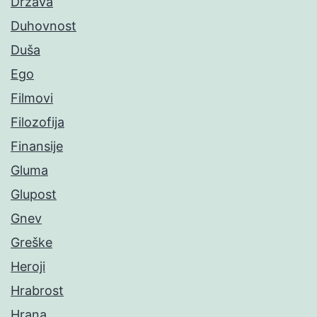
Država
Duhovnost
Duša
Ego
Filmovi
Filozofija
Finansije
Gluma
Glupost
Gnev
Greške
Heroji
Hrabrost
Hrana