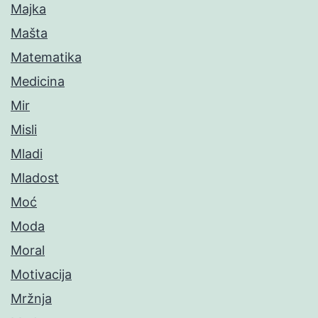
Majka
Mašta
Matematika
Medicina
Mir
Misli
Mladi
Mladost
Moć
Moda
Moral
Motivacija
Mržnja