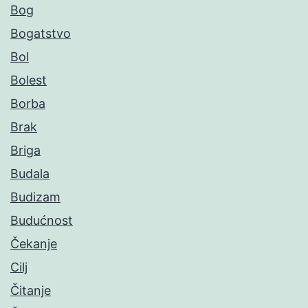
Bog
Bogatstvo
Bol
Bolest
Borba
Brak
Briga
Budala
Budizam
Budućnost
Čekanje
Cilj
Čitanje