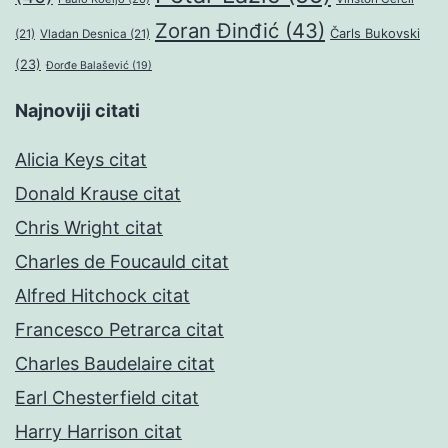
Zoran Đinđić
(43)
Čarls Bukovski
(21)
Vladan Desnica
(21)
(23)
Đorđe Balašević
(19)
Najnoviji citati
Alicia Keys citat
Donald Krause citat
Chris Wright citat
Charles de Foucauld citat
Alfred Hitchock citat
Francesco Petrarca citat
Charles Baudelaire citat
Earl Chesterfield citat
Harry Harrison citat