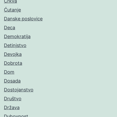
Crkva
Ćutanje
Danske poslovice
Deca
Demokratija
Detinjstvo
Devojka
Dobrota
Dom
Dosada
Dostojanstvo
Društvo
Država
Duhovnost