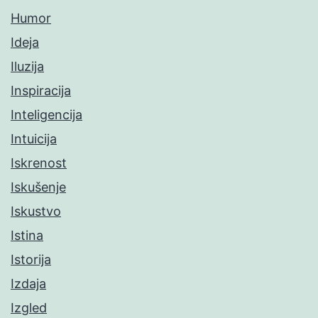
Humor
Ideja
Iluzija
Inspiracija
Inteligencija
Intuicija
Iskrenost
Iskušenje
Iskustvo
Istina
Istorija
Izdaja
Izgled