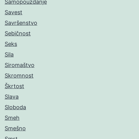
Samopouzdanje
Savest
Savršenstvo
Sebičnost
Seks
Sila
Siromaštvo
Skromnost
Škrtost
Slava
Sloboda
Smeh
Smešno
Smrt