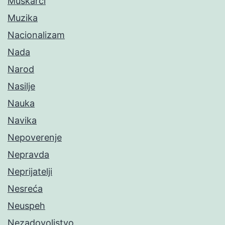
Muškarci
Muzika
Nacionalizam
Nada
Narod
Nasilje
Nauka
Navika
Nepoverenje
Nepravda
Neprijatelji
Nesreća
Neuspeh
Nezadovoljstvo