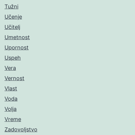
Tužni
Učenje
Učitelj
Umetnost
Upornost
Uspeh
Vera
Vernost
Vlast
Voda
Volja
Vreme
Zadovoljstvo