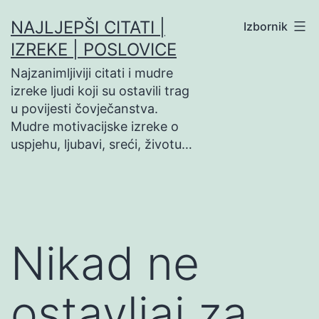
Preskoči
NAJLJEPŠI CITATI |
Izbornik
na
IZREKE | POSLOVICE
sadržaj
Najzanimljiviji citati i mudre
izreke ljudi koji su ostavili trag
u povijesti čovječanstva.
Mudre motivacijske izreke o
uspjehu, ljubavi, sreći, životu…
Nikad ne
ostavljaj za