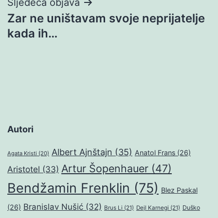
Sljedeća objava
Zar ne uništavam svoje neprijatelje
kada ih…
Autori
Albert Ajnštajn
(35)
Anatol Frans
(26)
Agata Kristi
(20)
Artur Šopenhauer
(47)
Aristotel
(33)
Bendžamin Frenklin
(75)
Blez Paskal
Branislav Nušić
(32)
(26)
Duško
Brus Li
(21)
Dejl Karnegi
(21)