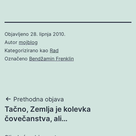
Objavljeno
28. lipnja 2010.
Autor
mojblog
Kategorizirano kao
Rad
Označeno
Bendžamin Frenklin
Navigacija
Prethodna objava
Tačno, Zemlja je kolevka
objava
čovečanstva, ali…