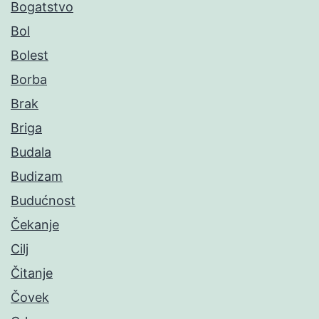
Bogatstvo
Bol
Bolest
Borba
Brak
Briga
Budala
Budizam
Budućnost
Čekanje
Cilj
Čitanje
Čovek