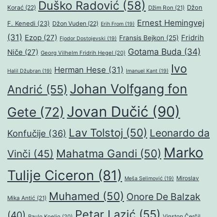
Duško Radović
(58)
Džon
Korać
(22)
Džim Ron
(21)
Ernest Hemingvej
F. Kenedi
(23)
Džon Vuden
(22)
Erih From
(19)
(31)
Ezop
(27)
Fridrih
Fransis Bejkon
(25)
Fjodor Dostojevski
(19)
Gotama Buda
(34)
Niče
(27)
Georg Vilhelm Fridrih Hegel
(20)
Ivo
Herman Hese
(31)
Halil Džubran
(19)
Imanuel Kant
(19)
Johan Volfgang fon
Andrić
(55)
Jovan Dučić
(90)
Gete
(72)
Lav Tolstoj
(50)
Leonardo da
Konfučije
(36)
Marko
Mahatma Gandi
(50)
Vinči
(45)
Tulije Ciceron
(81)
Miroslav
Meša Selimović
(19)
Muhamed
(50)
Onore De Balzak
Mika Antić
(21)
Petar Lazić
(55)
(40)
Paulo Koeljo
(20)
Vinston Čerčil