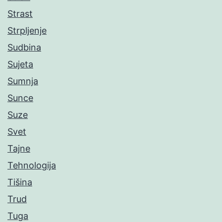
Strast
Strpljenje
Sudbina
Sujeta
Sumnja
Sunce
Suze
Svet
Tajne
Tehnologija
Tišina
Trud
Tuga