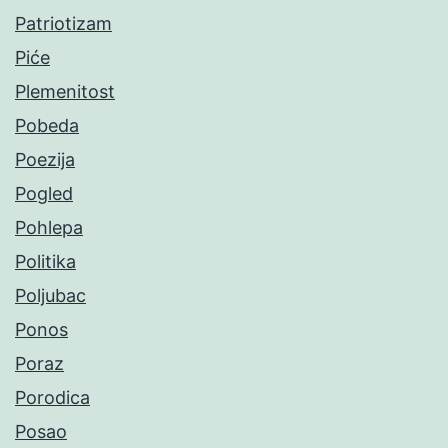
Patriotizam
Piće
Plemenitost
Pobeda
Poezija
Pogled
Pohlepa
Politika
Poljubac
Ponos
Poraz
Porodica
Posao