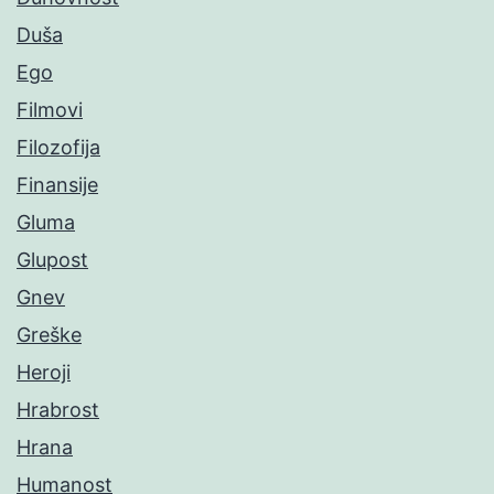
Duša
Ego
Filmovi
Filozofija
Finansije
Gluma
Glupost
Gnev
Greške
Heroji
Hrabrost
Hrana
Humanost