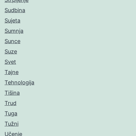
Sudbina
Sujeta
Sumnja
Sunce
Suze
Svet
Tajne
Tehnologija
Tišina
Trud
Tuga
Tužni
Učenje