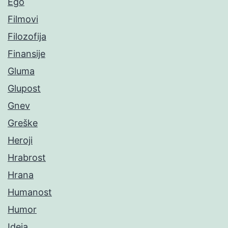
Ego
Filmovi
Filozofija
Finansije
Gluma
Glupost
Gnev
Greške
Heroji
Hrabrost
Hrana
Humanost
Humor
Ideja