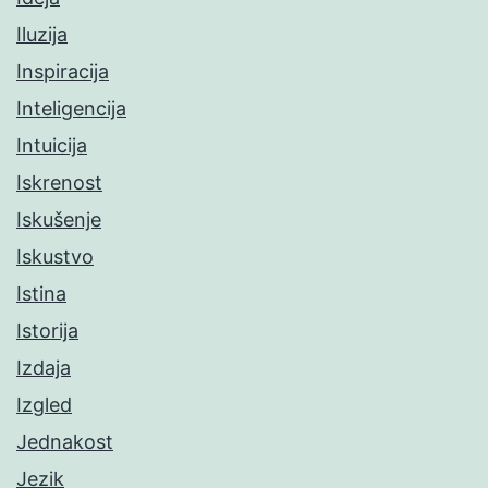
Iluzija
Inspiracija
Inteligencija
Intuicija
Iskrenost
Iskušenje
Iskustvo
Istina
Istorija
Izdaja
Izgled
Jednakost
Jezik