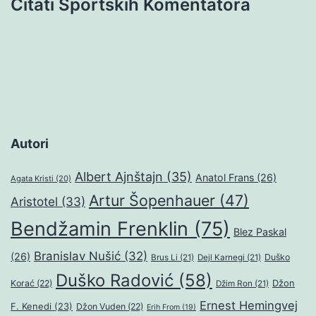
Citati Sportskih Komentatora
Autori
Albert Ajnštajn
(35)
Anatol Frans
(26)
Agata Kristi
(20)
Artur Šopenhauer
(47)
Aristotel
(33)
Bendžamin Frenklin
(75)
Blez Paskal
Branislav Nušić
(32)
(26)
Duško
Brus Li
(21)
Dejl Karnegi
(21)
Duško Radović
(58)
Džon
Korać
(22)
Džim Ron
(21)
Ernest Hemingvej
F. Kenedi
(23)
Džon Vuden
(22)
Erih From
(19)