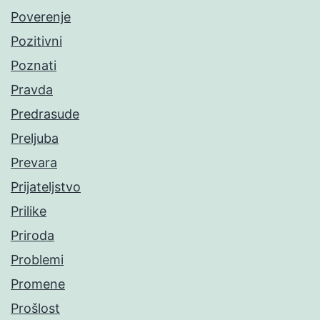
Poverenje
Pozitivni
Poznati
Pravda
Predrasude
Preljuba
Prevara
Prijateljstvo
Prilike
Priroda
Problemi
Promene
Prošlost