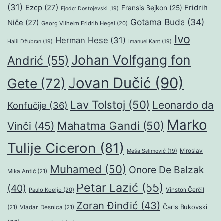
(31)
Ezop
(27)
Fridrih
Fransis Bejkon
(25)
Fjodor Dostojevski
(19)
Gotama Buda
(34)
Niče
(27)
Georg Vilhelm Fridrih Hegel
(20)
Ivo
Herman Hese
(31)
Halil Džubran
(19)
Imanuel Kant
(19)
Johan Volfgang fon
Andrić
(55)
Jovan Dučić
(90)
Gete
(72)
Lav Tolstoj
(50)
Leonardo da
Konfučije
(36)
Marko
Mahatma Gandi
(50)
Vinči
(45)
Tulije Ciceron
(81)
Miroslav
Meša Selimović
(19)
Muhamed
(50)
Onore De Balzak
Mika Antić
(21)
Petar Lazić
(55)
(40)
Paulo Koeljo
(20)
Vinston Čerčil
Zoran Đinđić
(43)
Čarls Bukovski
(21)
Vladan Desnica
(21)