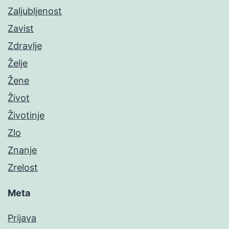
Zaljubljenost
Zavist
Zdravlje
Želje
Žene
Život
Životinje
Zlo
Znanje
Zrelost
Meta
Prijava