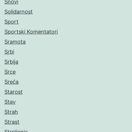
Snovi
Solidarnost
Sport
Sportski Komentatori
Sramota
Srbi
Srbija
Srce
Sreća
Starost
Stav
Strah
Strast
Strpljenje