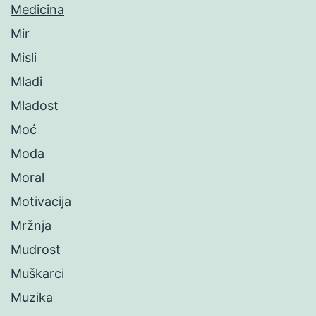
Medicina
Mir
Misli
Mladi
Mladost
Moć
Moda
Moral
Motivacija
Mržnja
Mudrost
Muškarci
Muzika