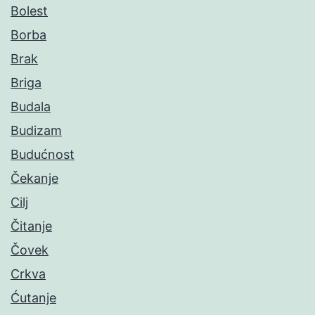
Bolest
Borba
Brak
Briga
Budala
Budizam
Budućnost
Čekanje
Cilj
Čitanje
Čovek
Crkva
Ćutanje