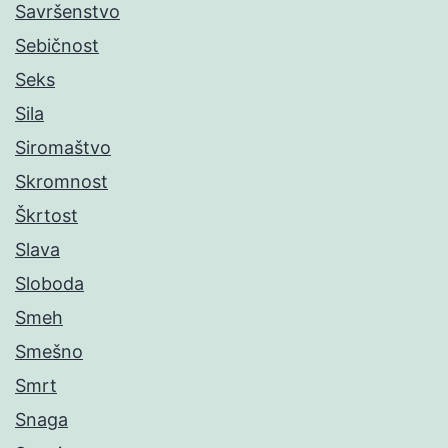
Savršenstvo
Sebičnost
Seks
Sila
Siromaštvo
Skromnost
Škrtost
Slava
Sloboda
Smeh
Smešno
Smrt
Snaga