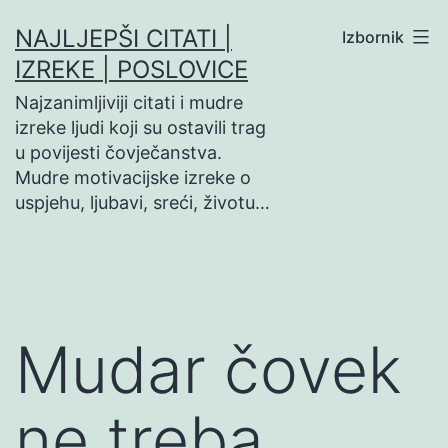
Preskoči
NAJLJEPŠI CITATI |
Izbornik
na
IZREKE | POSLOVICE
sadržaj
Najzanimljiviji citati i mudre
izreke ljudi koji su ostavili trag
u povijesti čovječanstva.
Mudre motivacijske izreke o
uspjehu, ljubavi, sreći, životu…
Mudar čovek
ne treba