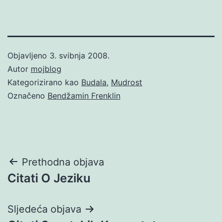
Objavljeno
3. svibnja 2008.
Autor
mojblog
Kategorizirano kao
Budala
,
Mudrost
Označeno
Bendžamin Frenklin
Navigacija
Prethodna objava
Citati O Jeziku
objava
Sljedeća objava