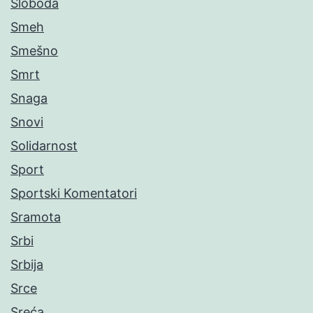
Sloboda
Smeh
Smešno
Smrt
Snaga
Snovi
Solidarnost
Sport
Sportski Komentatori
Sramota
Srbi
Srbija
Srce
Sreća