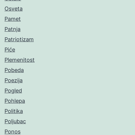
Osveta
Pamet
Patnja
Patriotizam
Piće
Plemenitost
Pobeda
Poezija
Pogled
Pohlepa
Politika
Poljubac
Ponos