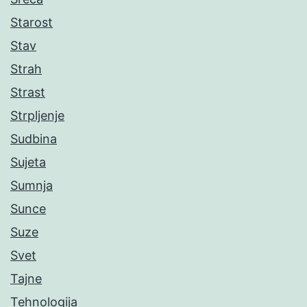
Starost
Stav
Strah
Strast
Strpljenje
Sudbina
Sujeta
Sumnja
Sunce
Suze
Svet
Tajne
Tehnologija