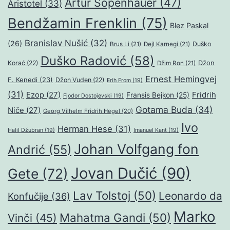
Artur Šopenhauer
(47)
Aristotel
(33)
Bendžamin Frenklin
(75)
Blez Paskal
Branislav Nušić
(32)
(26)
Duško
Brus Li
(21)
Dejl Karnegi
(21)
Duško Radović
(58)
Džon
Korać
(22)
Džim Ron
(21)
Ernest Hemingvej
F. Kenedi
(23)
Džon Vuden
(22)
Erih From
(19)
(31)
Ezop
(27)
Fridrih
Fransis Bejkon
(25)
Fjodor Dostojevski
(19)
Gotama Buda
(34)
Niče
(27)
Georg Vilhelm Fridrih Hegel
(20)
Ivo
Herman Hese
(31)
Halil Džubran
(19)
Imanuel Kant
(19)
Johan Volfgang fon
Andrić
(55)
Jovan Dučić
(90)
Gete
(72)
Lav Tolstoj
(50)
Leonardo da
Konfučije
(36)
Marko
Mahatma Gandi
(50)
Vinči
(45)