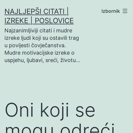
Preskoči
NAJLJEPŠI CITATI |
Izbornik
na
IZREKE | POSLOVICE
sadržaj
Najzanimljiviji citati i mudre
izreke ljudi koji su ostavili trag
u povijesti čovječanstva.
Mudre motivacijske izreke o
uspjehu, ljubavi, sreći, životu…
Oni koji se
mogu odreći