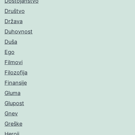
Dostojanstvo
Društvo
Država
Duhovnost
Duša
Ego
Filmovi
Filozofija
Finansije
Gluma
Glupost
Gnev
Greške
Heroji