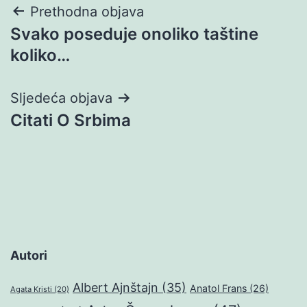
Navigacija
Prethodna objava
Svako poseduje onoliko taštine
objava
koliko…
Sljedeća objava
Citati O Srbima
Autori
Albert Ajnštajn
(35)
Anatol Frans
(26)
Agata Kristi
(20)