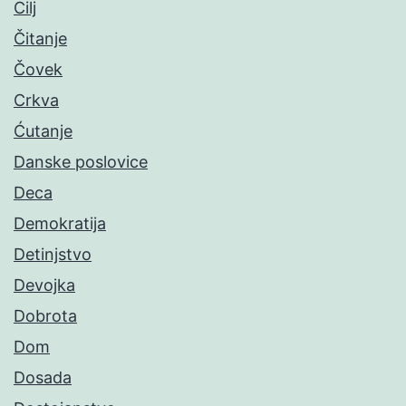
Cilj
Čitanje
Čovek
Crkva
Ćutanje
Danske poslovice
Deca
Demokratija
Detinjstvo
Devojka
Dobrota
Dom
Dosada