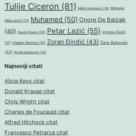
Tulije Ciceron
(81)
Miroslav
Meša Selimović
(19)
Muhamed
(50)
Onore De Balzak
Mika Antić
(21)
Petar Lazić
(55)
(40)
Paulo Koeljo
(20)
Vinston Čerčil
Zoran Đinđić
(43)
Čarls Bukovski
(21)
Vladan Desnica
(21)
(23)
Đorđe Balašević
(19)
Najnoviji citati
Alicia Keys citat
Donald Krause citat
Chris Wright citat
Charles de Foucauld citat
Alfred Hitchock citat
Francesco Petrarca citat