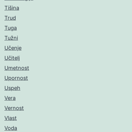
Tišina
Trud
Tuga
Tužni
Učenje
Učitelj
Umetnost
Upornost
Uspeh
Vera
Vernost
Vlast
Voda