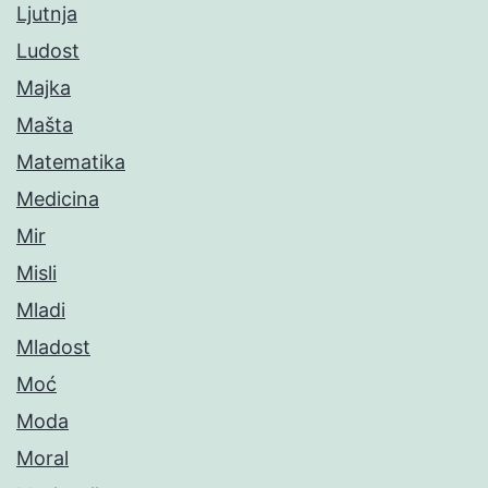
Ljutnja
Ludost
Majka
Mašta
Matematika
Medicina
Mir
Misli
Mladi
Mladost
Moć
Moda
Moral