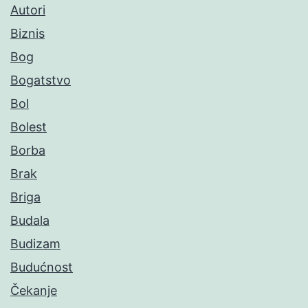
Autori
Biznis
Bog
Bogatstvo
Bol
Bolest
Borba
Brak
Briga
Budala
Budizam
Budućnost
Čekanje