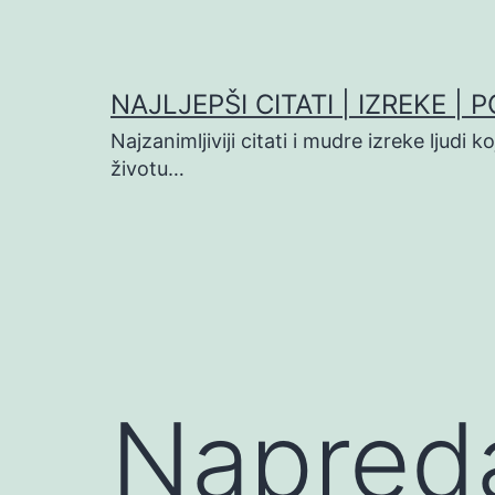
Preskoči
na
sadržaj
NAJLJEPŠI CITATI | IZREKE | 
Najzanimljiviji citati i mudre izreke ljudi 
životu…
Napreda