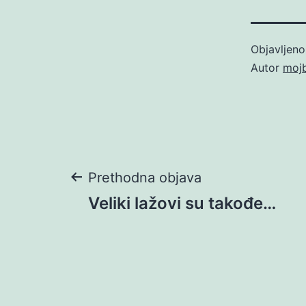
Objavljen
Autor
moj
Navigacija
Prethodna objava
Veliki lažovi su takođe…
objava