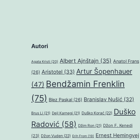
Autori
Albert Ajnštajn
(35)
Anatol Frans
Agata Kristi
(20)
Artur Šopenhauer
Aristotel
(33)
(26)
Bendžamin Frenklin
(47)
(75)
Branislav Nušić
(32)
Blez Paskal
(26)
Duško
Duško Korać
(22)
Brus Li
(21)
Dejl Karnegi
(21)
Radović
(58)
Džon F. Kenedi
Džim Ron
(21)
Ernest Hemingvej
(23)
Džon Vuden
(22)
Erih From
(19)