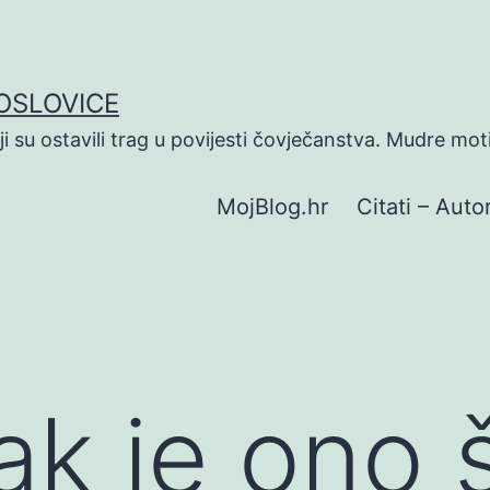
POSLOVICE
koji su ostavili trag u povijesti čovječanstva. Mudre mot
MojBlog.hr
Citati – Autor
k je ono 