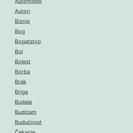
Automobili
Autori
Biznis
Bog
Bogatstvo
Bol
Bolest
Borba
Brak
Briga
Budala
Budizam
Budućnost
Čekanje