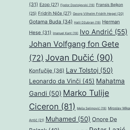
(31)
Ezop
(27)
Fransis Bejkon
Fjodor Dostojevski
(19)
Fridrih Niče
(27)
(25)
Georg Vilhelm Fridrih Hegel
(20)
Gotama Buda
(34)
Herman
Halil Džubran
(19)
Ivo Andrić
(55)
Hese
(31)
Imanuel Kant
(19)
Johan Volfgang fon Gete
Jovan Dučić
(90)
(72)
Lav Tolstoj
(50)
Konfučije
(36)
Mahatma
Leonardo da Vinči
(45)
Marko Tulije
Gandi
(50)
Ciceron
(81)
Miroslav Mika
Meša Selimović
(19)
Muhamed
(50)
Onore De
Antić
(21)
Petar Lazić