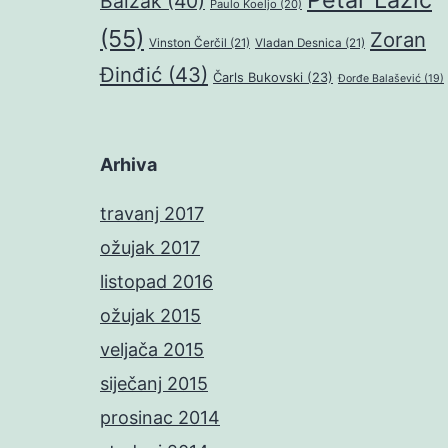
Balzak
(40)
Paulo Koeljo
(20)
(55)
Zoran
Vinston Čerčil
(21)
Vladan Desnica
(21)
Đinđić
(43)
Čarls Bukovski
(23)
Đorđe Balašević
(19)
Arhiva
travanj 2017
ožujak 2017
listopad 2016
ožujak 2015
veljača 2015
siječanj 2015
prosinac 2014