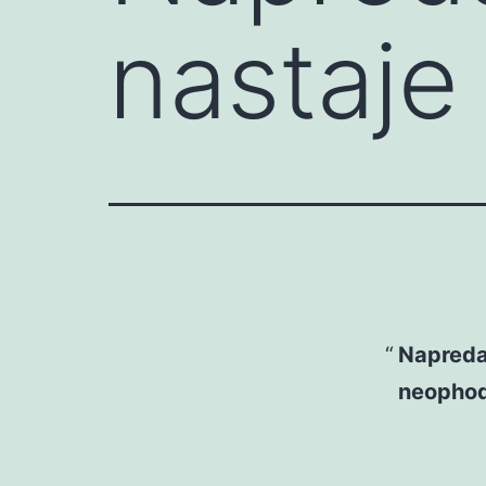
nastaje
Napreda
neopho