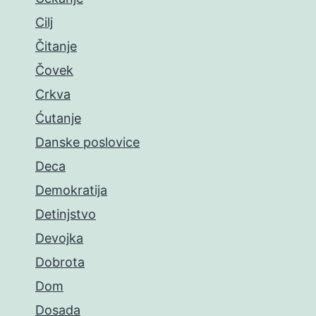
Cilj
Čitanje
Čovek
Crkva
Ćutanje
Danske poslovice
Deca
Demokratija
Detinjstvo
Devojka
Dobrota
Dom
Dosada