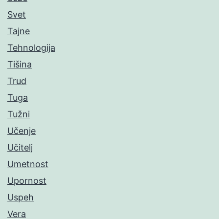
Svet
Tajne
Tehnologija
Tišina
Trud
Tuga
Tužni
Učenje
Učitelj
Umetnost
Upornost
Uspeh
Vera