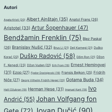
Autori
Albert Ajnštajn
(35)
Anatol Frans
(26)
Agata Kristi
(20)
Artur Šopenhauer
(47)
Aristotel
(33)
Bendžamin Frenklin
(75)
Blez Paskal
Branislav Nušić
(32)
(26)
Duško
Brus Li
(21)
Dejl Karnegi
(21)
Duško Radović
(58)
Džon
Korać
(22)
Džim Ron
(21)
Ernest Hemingvej
F. Kenedi
(23)
Džon Vuden
(22)
Erih From
(19)
(31)
Ezop
(27)
Fridrih
Fransis Bejkon
(25)
Fjodor Dostojevski
(19)
Gotama Buda
(34)
Niče
(27)
Georg Vilhelm Fridrih Hegel
(20)
Ivo
Herman Hese
(31)
Halil Džubran
(19)
Imanuel Kant
(19)
Johan Volfgang fon
Andrić
(55)
Jovan Dučić
(90)
Gete
(72)