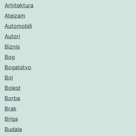
Arhitektura
Ateizam
Automobili
Autori
Biznis
Bog
Bogatstvo
Bol
Bolest
Borba
Brak
Briga
Budala