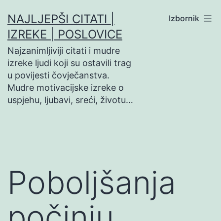
Preskoči
NAJLJEPŠI CITATI |
Izbornik
na
IZREKE | POSLOVICE
sadržaj
Najzanimljiviji citati i mudre
izreke ljudi koji su ostavili trag
u povijesti čovječanstva.
Mudre motivacijske izreke o
uspjehu, ljubavi, sreći, životu…
Poboljšanja
počinju…