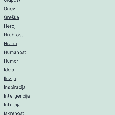
Gnev
Greške
Heroji
Hrabrost
Hrana
Humanost
Humor
Ideja
Iluzija
Inspiracija
Inteligencija
Intuicija
Iskrenost