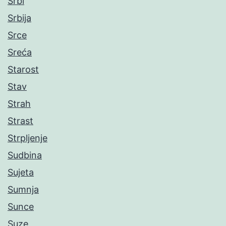
Srbi
Srbija
Srce
Sreća
Starost
Stav
Strah
Strast
Strpljenje
Sudbina
Sujeta
Sumnja
Sunce
Suze