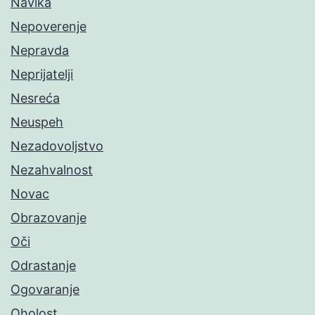
Navika
Nepoverenje
Nepravda
Neprijatelji
Nesreća
Neuspeh
Nezadovoljstvo
Nezahvalnost
Novac
Obrazovanje
Oči
Odrastanje
Ogovaranje
Oholost