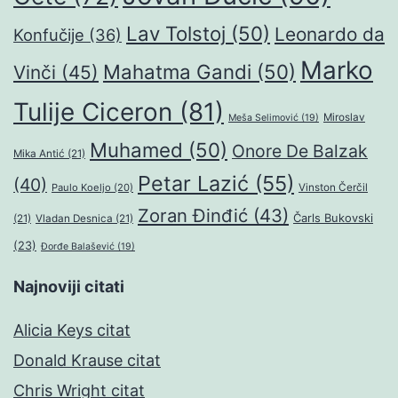
Lav Tolstoj
(50)
Leonardo da
Konfučije
(36)
Marko
Mahatma Gandi
(50)
Vinči
(45)
Tulije Ciceron
(81)
Miroslav
Meša Selimović
(19)
Muhamed
(50)
Onore De Balzak
Mika Antić
(21)
Petar Lazić
(55)
(40)
Paulo Koeljo
(20)
Vinston Čerčil
Zoran Đinđić
(43)
Čarls Bukovski
(21)
Vladan Desnica
(21)
(23)
Đorđe Balašević
(19)
Najnoviji citati
Alicia Keys citat
Donald Krause citat
Chris Wright citat