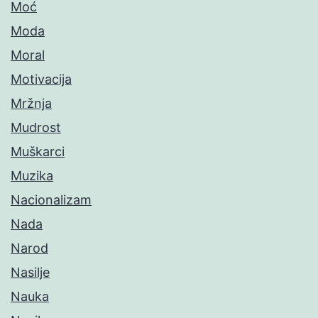
Moć
Moda
Moral
Motivacija
Mržnja
Mudrost
Muškarci
Muzika
Nacionalizam
Nada
Narod
Nasilje
Nauka