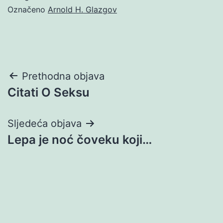
Označeno
Arnold H. Glazgov
Navigacija
Prethodna objava
Citati O Seksu
objava
Sljedeća objava
Lepa je noć čoveku koji…