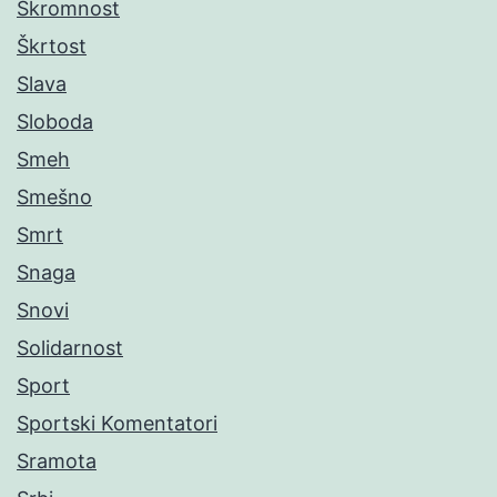
Skromnost
Škrtost
Slava
Sloboda
Smeh
Smešno
Smrt
Snaga
Snovi
Solidarnost
Sport
Sportski Komentatori
Sramota