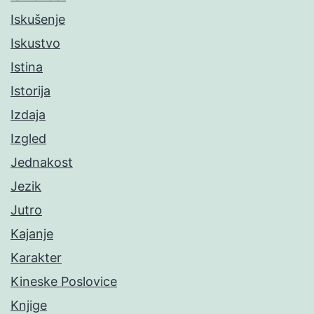
Iskušenje
Iskustvo
Istina
Istorija
Izdaja
Izgled
Jednakost
Jezik
Jutro
Kajanje
Karakter
Kineske Poslovice
Knjige