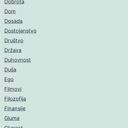
Dobrota
Dom
Dosada
Dostojanstvo
Društvo
Država
Duhovnost
Duša
Ego
Filmovi
Filozofija
Finansije
Gluma
Glupost