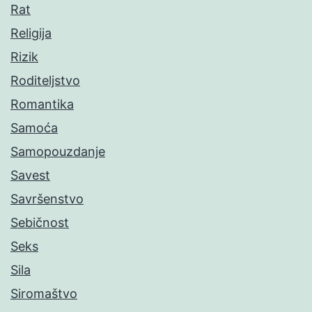
Rat
Religija
Rizik
Roditeljstvo
Romantika
Samoća
Samopouzdanje
Savest
Savršenstvo
Sebičnost
Seks
Sila
Siromaštvo