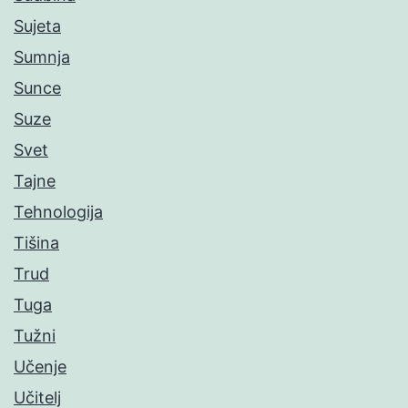
Sujeta
Sumnja
Sunce
Suze
Svet
Tajne
Tehnologija
Tišina
Trud
Tuga
Tužni
Učenje
Učitelj