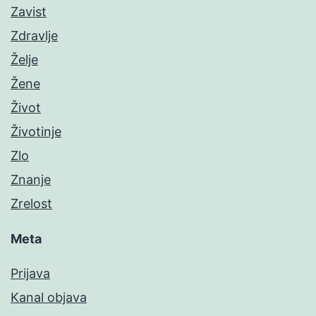
Zavist
Zdravlje
Želje
Žene
Život
Životinje
Zlo
Znanje
Zrelost
Meta
Prijava
Kanal objava