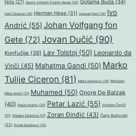
Gotama Buda
(34)
Niče
(27)
Georg Vilhelm Fridrih Hegel
(20)
Ivo
Herman Hese
(31)
Halil Džubran
(19)
Imanuel Kant
(19)
Johan Volfgang fon
Andrić
(55)
Jovan Dučić
(90)
Gete
(72)
Lav Tolstoj
(50)
Leonardo da
Konfučije
(36)
Marko
Mahatma Gandi
(50)
Vinči
(45)
Tulije Ciceron
(81)
Miroslav
Meša Selimović
(19)
Muhamed
(50)
Onore De Balzak
Mika Antić
(21)
Petar Lazić
(55)
(40)
Paulo Koeljo
(20)
Vinston Čerčil
Zoran Đinđić
(43)
Čarls Bukovski
(21)
Vladan Desnica
(21)
(23)
Đorđe Balašević
(19)