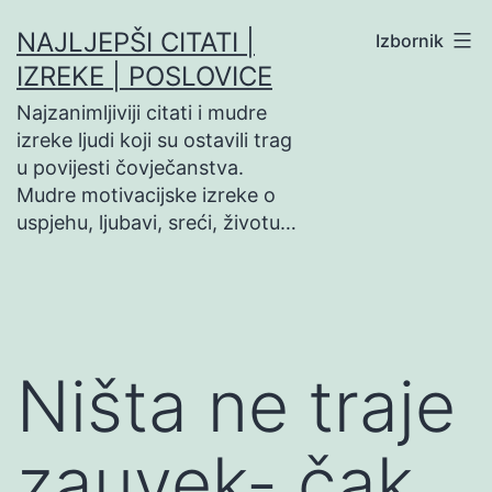
Preskoči
NAJLJEPŠI CITATI |
Izbornik
na
IZREKE | POSLOVICE
sadržaj
Najzanimljiviji citati i mudre
izreke ljudi koji su ostavili trag
u povijesti čovječanstva.
Mudre motivacijske izreke o
uspjehu, ljubavi, sreći, životu…
Ništa ne traje
zauvek- čak