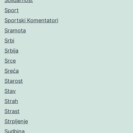
Solidarnost
Sport
Sportski Komentatori
Sramota
Srbi
Srbija
Srce
Sreća
Starost
Stav
Strah
Strast
Strpljenje
Sudbina