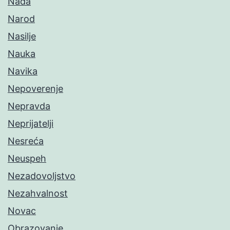
Nada
Narod
Nasilje
Nauka
Navika
Nepoverenje
Nepravda
Neprijatelji
Nesreća
Neuspeh
Nezadovoljstvo
Nezahvalnost
Novac
Obrazovanje