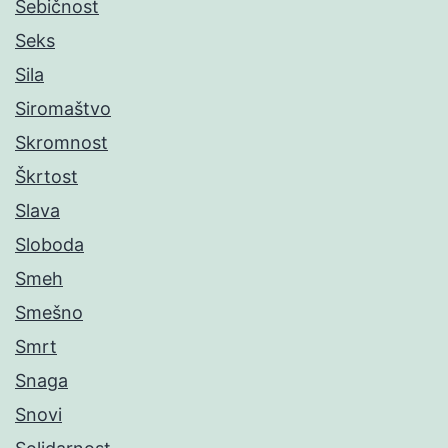
Sebičnost
Seks
Sila
Siromaštvo
Skromnost
Škrtost
Slava
Sloboda
Smeh
Smešno
Smrt
Snaga
Snovi