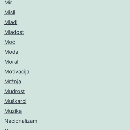
Mir
Misli
Mladi
Mladost
Moć
Moda
Moral
Motivacija
Mržnja
Mudrost
Muškarci
Muzika
Nacionalizam