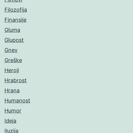
Filozofija
Finansije
Gluma
Glupost
Gnev
Greške
Heroji
Hrabrost
Hrana
Humanost
Humor
Ideja
Iluzija