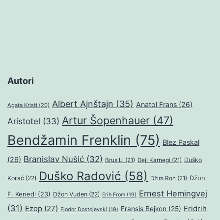
Autori
Albert Ajnštajn
(35)
Anatol Frans
(26)
Agata Kristi
(20)
Artur Šopenhauer
(47)
Aristotel
(33)
Bendžamin Frenklin
(75)
Blez Paskal
Branislav Nušić
(32)
(26)
Duško
Brus Li
(21)
Dejl Karnegi
(21)
Duško Radović
(58)
Džon
Korać
(22)
Džim Ron
(21)
Ernest Hemingvej
F. Kenedi
(23)
Džon Vuden
(22)
Erih From
(19)
(31)
Ezop
(27)
Fridrih
Fransis Bejkon
(25)
Fjodor Dostojevski
(19)