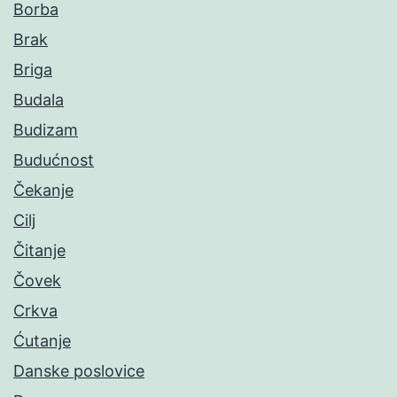
Borba
Brak
Briga
Budala
Budizam
Budućnost
Čekanje
Cilj
Čitanje
Čovek
Crkva
Ćutanje
Danske poslovice