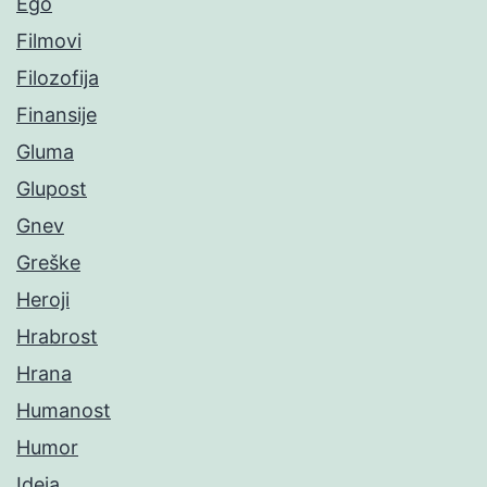
Ego
Filmovi
Filozofija
Finansije
Gluma
Glupost
Gnev
Greške
Heroji
Hrabrost
Hrana
Humanost
Humor
Ideja