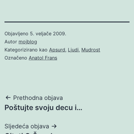
Objavljeno
5. veljače 2009.
Autor
mojblog
Kategorizirano kao
Apsurd
,
Ljudi
,
Mudrost
Označeno
Anatol Frans
Navigacija
Prethodna objava
Poštujte svoju decu i…
objava
Sljedeća objava