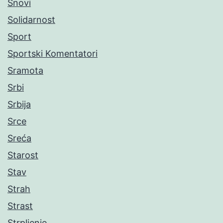
Snovi
Solidarnost
Sport
Sportski Komentatori
Sramota
Srbi
Srbija
Srce
Sreća
Starost
Stav
Strah
Strast
Strpljenje