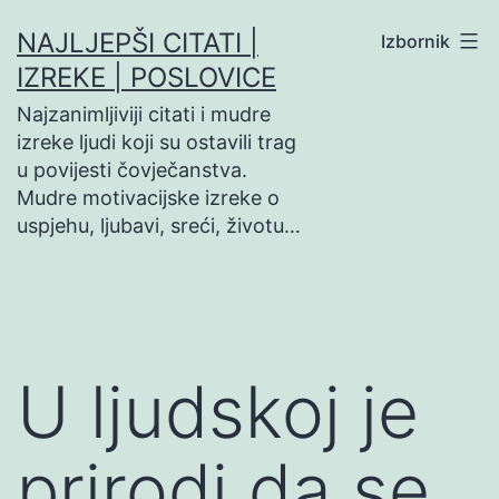
Preskoči
NAJLJEPŠI CITATI |
Izbornik
na
IZREKE | POSLOVICE
sadržaj
Najzanimljiviji citati i mudre
izreke ljudi koji su ostavili trag
u povijesti čovječanstva.
Mudre motivacijske izreke o
uspjehu, ljubavi, sreći, životu…
U ljudskoj je
prirodi da se