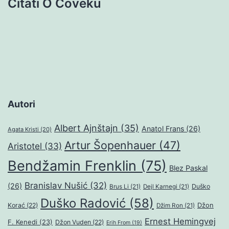
Citati O Čoveku
Autori
Albert Ajnštajn
(35)
Anatol Frans
(26)
Agata Kristi
(20)
Artur Šopenhauer
(47)
Aristotel
(33)
Bendžamin Frenklin
(75)
Blez Paskal
Branislav Nušić
(32)
(26)
Duško
Brus Li
(21)
Dejl Karnegi
(21)
Duško Radović
(58)
Džon
Korać
(22)
Džim Ron
(21)
Ernest Hemingvej
F. Kenedi
(23)
Džon Vuden
(22)
Erih From
(19)