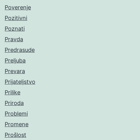
Poverenje
Pozitivni
Poznati
Pravda
Predrasude
Preljuba
Prevara
Prijateljstvo
Prilike
Priroda
Problemi
Promene
Prošlost