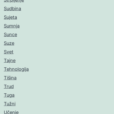
Sudbina
Sujeta
Sumnja
Sunce
Suze
Svet
Tajne
Tehnologija
Tišina
Trud
Tuga
Tužni
Učenje