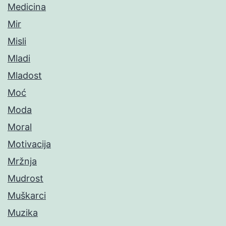
Medicina
Mir
Misli
Mladi
Mladost
Moć
Moda
Moral
Motivacija
Mržnja
Mudrost
Muškarci
Muzika