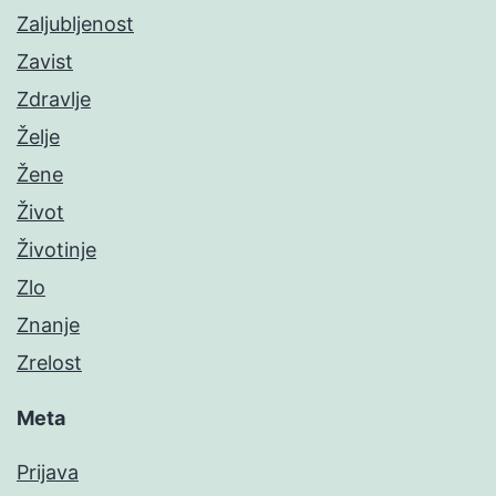
Zaljubljenost
Zavist
Zdravlje
Želje
Žene
Život
Životinje
Zlo
Znanje
Zrelost
Meta
Prijava