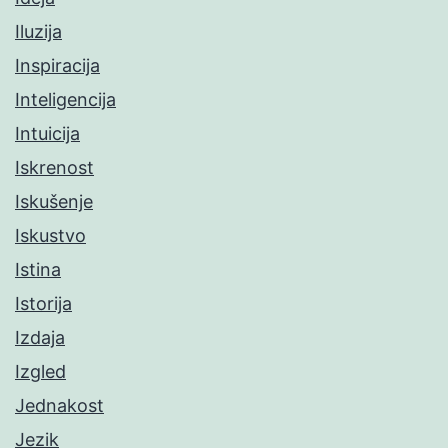
Iluzija
Inspiracija
Inteligencija
Intuicija
Iskrenost
Iskušenje
Iskustvo
Istina
Istorija
Izdaja
Izgled
Jednakost
Jezik