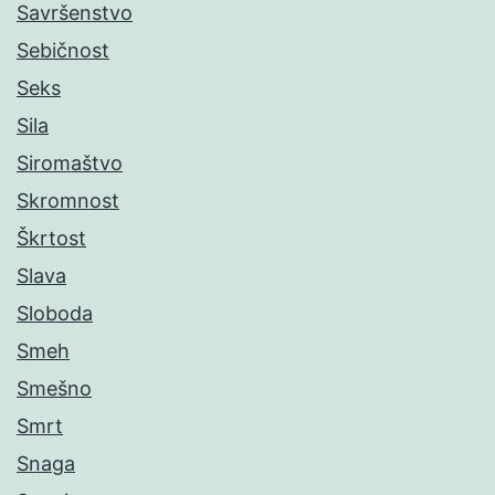
Savršenstvo
Sebičnost
Seks
Sila
Siromaštvo
Skromnost
Škrtost
Slava
Sloboda
Smeh
Smešno
Smrt
Snaga