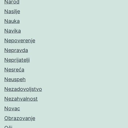
Narod
Nasilje
Nauka
Navika
Nepoverenje
Nepravda
Neprijatelji
Nesreća
Neuspeh
Nezadovoljstvo
Nezahvalnost
Novac
Obrazovanje
Oči