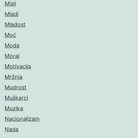
Misli
Mladi
Mladost
Moć
Moda
Moral
Motivacija
Mržnja
Mudrost
Muškarci
Muzika
Nacionalizam
Nada