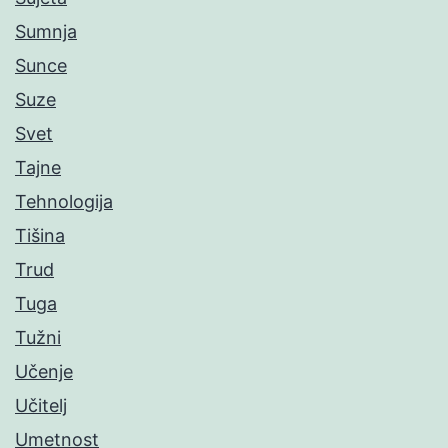
Sumnja
Sunce
Suze
Svet
Tajne
Tehnologija
Tišina
Trud
Tuga
Tužni
Učenje
Učitelj
Umetnost