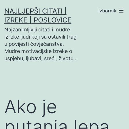
Preskoči
NAJLJEPŠI CITATI |
Izbornik
na
IZREKE | POSLOVICE
sadržaj
Najzanimljiviji citati i mudre
izreke ljudi koji su ostavili trag
u povijesti čovječanstva.
Mudre motivacijske izreke o
uspjehu, ljubavi, sreći, životu…
Ako je
putanja lepa,