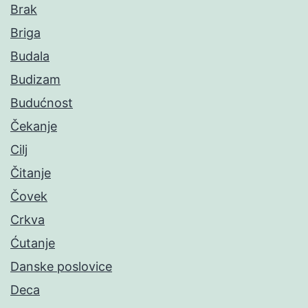
Brak
Briga
Budala
Budizam
Budućnost
Čekanje
Cilj
Čitanje
Čovek
Crkva
Ćutanje
Danske poslovice
Deca