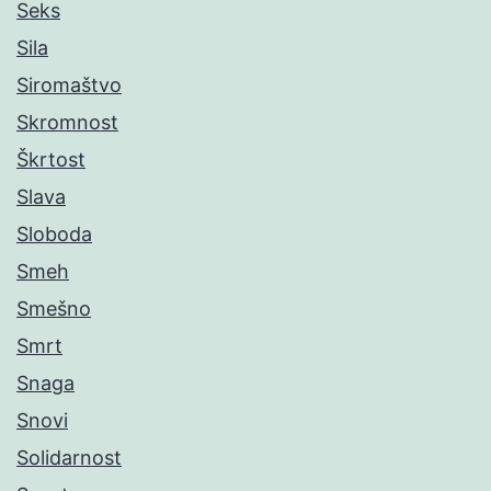
Seks
Sila
Siromaštvo
Skromnost
Škrtost
Slava
Sloboda
Smeh
Smešno
Smrt
Snaga
Snovi
Solidarnost