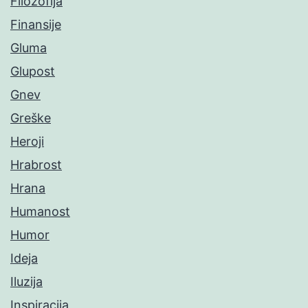
Filozofija
Finansije
Gluma
Glupost
Gnev
Greške
Heroji
Hrabrost
Hrana
Humanost
Humor
Ideja
Iluzija
Inspiracija