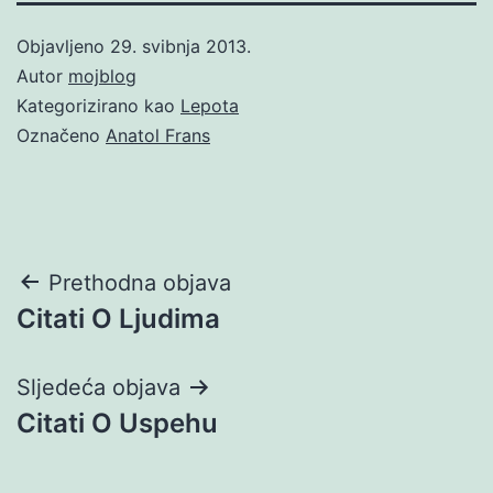
Objavljeno
29. svibnja 2013.
Autor
mojblog
Kategorizirano kao
Lepota
Označeno
Anatol Frans
Navigacija
Prethodna objava
Citati O Ljudima
objava
Sljedeća objava
Citati O Uspehu