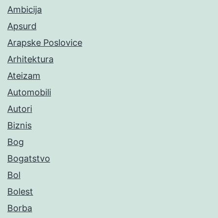
Ambicija
Apsurd
Arapske Poslovice
Arhitektura
Ateizam
Automobili
Autori
Biznis
Bog
Bogatstvo
Bol
Bolest
Borba