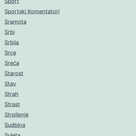
Sport
Sportski Komentatori
Sramota
Srbi
Srbija
Srce
Sreća
Starost
Stav
Strah
Strast
Strpljenje
Sudbina
Sujeta