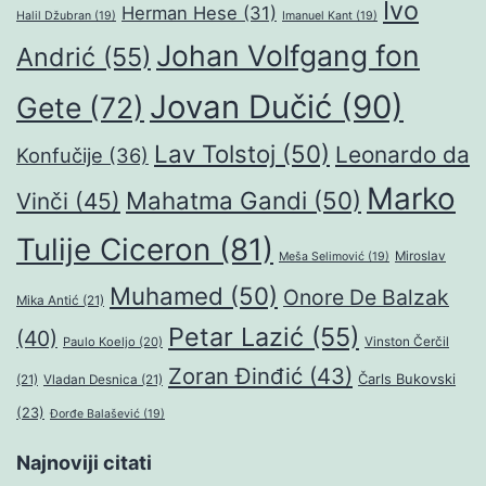
Ivo
Herman Hese
(31)
Halil Džubran
(19)
Imanuel Kant
(19)
Johan Volfgang fon
Andrić
(55)
Jovan Dučić
(90)
Gete
(72)
Lav Tolstoj
(50)
Leonardo da
Konfučije
(36)
Marko
Mahatma Gandi
(50)
Vinči
(45)
Tulije Ciceron
(81)
Miroslav
Meša Selimović
(19)
Muhamed
(50)
Onore De Balzak
Mika Antić
(21)
Petar Lazić
(55)
(40)
Paulo Koeljo
(20)
Vinston Čerčil
Zoran Đinđić
(43)
Čarls Bukovski
(21)
Vladan Desnica
(21)
(23)
Đorđe Balašević
(19)
Najnoviji citati