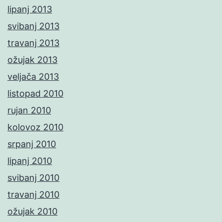
lipanj 2013
svibanj 2013
travanj 2013
ožujak 2013
veljača 2013
listopad 2010
rujan 2010
kolovoz 2010
srpanj 2010
lipanj 2010
svibanj 2010
travanj 2010
ožujak 2010