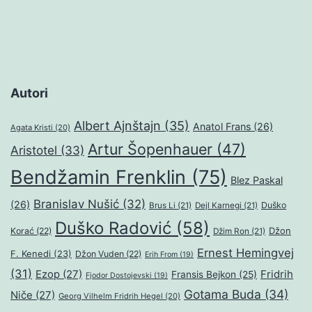
Autori
Albert Ajnštajn
(35)
Anatol Frans
(26)
Agata Kristi
(20)
Artur Šopenhauer
(47)
Aristotel
(33)
Bendžamin Frenklin
(75)
Blez Paskal
Branislav Nušić
(32)
(26)
Duško
Brus Li
(21)
Dejl Karnegi
(21)
Duško Radović
(58)
Džon
Korać
(22)
Džim Ron
(21)
Ernest Hemingvej
F. Kenedi
(23)
Džon Vuden
(22)
Erih From
(19)
(31)
Ezop
(27)
Fridrih
Fransis Bejkon
(25)
Fjodor Dostojevski
(19)
Gotama Buda
(34)
Niče
(27)
Georg Vilhelm Fridrih Hegel
(20)