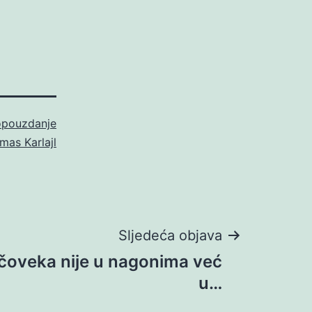
pouzdanje
mas Karlajl
Sljedeća objava
čoveka nije u nagonima već
u…