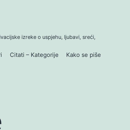
ivacijske izreke o uspjehu, ljubavi, sreći,
i
Citati – Kategorije
Kako se piše
e