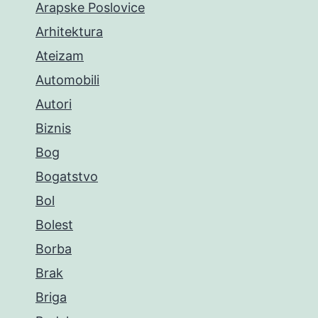
Arapske Poslovice
Arhitektura
Ateizam
Automobili
Autori
Biznis
Bog
Bogatstvo
Bol
Bolest
Borba
Brak
Briga