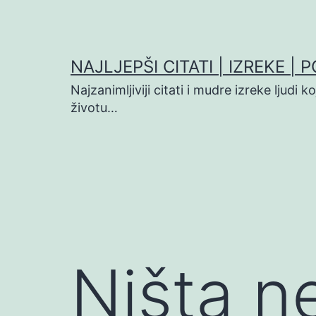
Preskoči
na
sadržaj
NAJLJEPŠI CITATI | IZREKE | 
Najzanimljiviji citati i mudre izreke ljudi 
životu…
Ništa n