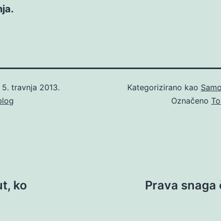
ja.
o
5. travnja 2013.
Kategorizirano kao
Samo
blog
Označeno
To
t, ko
Prava snaga 