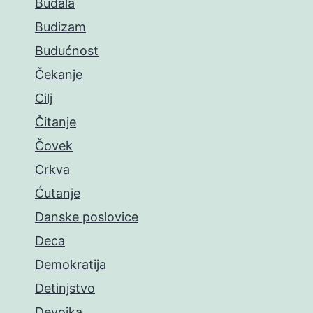
Budala
Budizam
Budućnost
Čekanje
Cilj
Čitanje
Čovek
Crkva
Ćutanje
Danske poslovice
Deca
Demokratija
Detinjstvo
Devojka