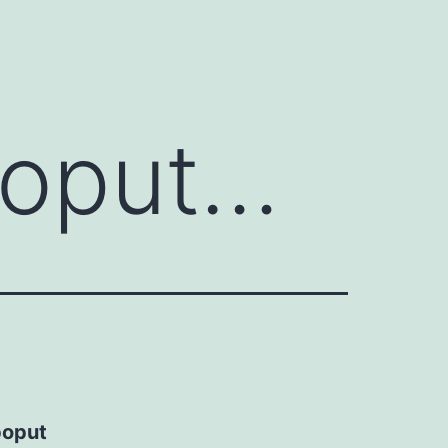
poput…
poput