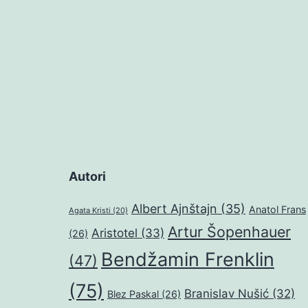
Autori
Albert Ajnštajn
(35)
Anatol Frans
Agata Kristi
(20)
Artur Šopenhauer
Aristotel
(33)
(26)
Bendžamin Frenklin
(47)
(75)
Branislav Nušić
(32)
Blez Paskal
(26)