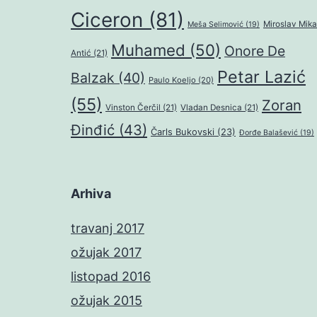
Ciceron
(81)
Miroslav Mika
Meša Selimović
(19)
Muhamed
(50)
Onore De
Antić
(21)
Petar Lazić
Balzak
(40)
Paulo Koeljo
(20)
(55)
Zoran
Vinston Čerčil
(21)
Vladan Desnica
(21)
Đinđić
(43)
Čarls Bukovski
(23)
Đorđe Balašević
(19)
Arhiva
travanj 2017
ožujak 2017
listopad 2016
ožujak 2015