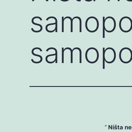
samopoš
samopo
Ništa n