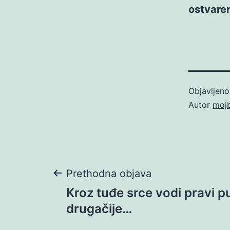
ostvaren
Objavljen
Autor
moj
Navigacija
Prethodna objava
Kroz tuđe srce vodi pravi pu
objava
drugačije…