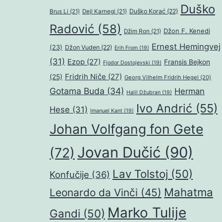
Duško
Duško Korać
(22)
Brus Li
(21)
Dejl Karnegi
(21)
Radović
(58)
Džon F. Kenedi
Džim Ron
(21)
Ernest Hemingvej
(23)
Džon Vuden
(22)
Erih From
(19)
(31)
Ezop
(27)
Fransis Bejkon
Fjodor Dostojevski
(19)
Fridrih Niče
(27)
(25)
Georg Vilhelm Fridrih Hegel
(20)
Gotama Buda
(34)
Herman
Halil Džubran
(19)
Ivo Andrić
(55)
Hese
(31)
Imanuel Kant
(19)
Johan Volfgang fon Gete
Jovan Dučić
(90)
(72)
Lav Tolstoj
(50)
Konfučije
(36)
Mahatma
Leonardo da Vinči
(45)
Marko Tulije
Gandi
(50)