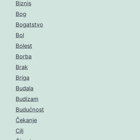
Biznis
Bog
Bogatstvo
Bol
Bolest
Borba
Brak
Briga
Budala
Budizam
Budućnost
Čekanje
Cilj