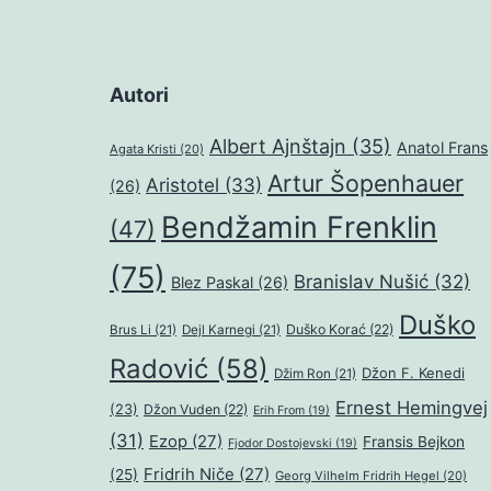
Autori
Albert Ajnštajn
(35)
Anatol Frans
Agata Kristi
(20)
Artur Šopenhauer
Aristotel
(33)
(26)
Bendžamin Frenklin
(47)
(75)
Branislav Nušić
(32)
Blez Paskal
(26)
Duško
Duško Korać
(22)
Brus Li
(21)
Dejl Karnegi
(21)
Radović
(58)
Džon F. Kenedi
Džim Ron
(21)
Ernest Hemingvej
(23)
Džon Vuden
(22)
Erih From
(19)
(31)
Ezop
(27)
Fransis Bejkon
Fjodor Dostojevski
(19)
Fridrih Niče
(27)
(25)
Georg Vilhelm Fridrih Hegel
(20)