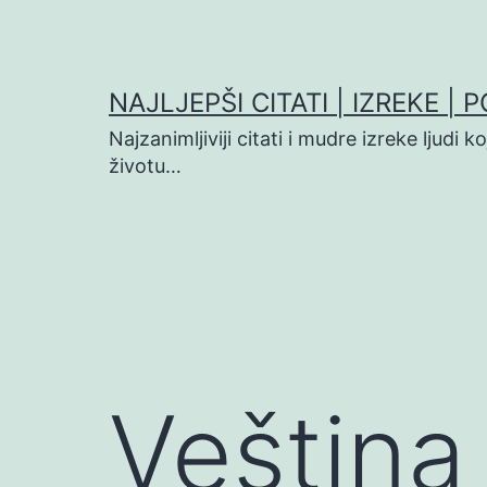
Preskoči
na
sadržaj
NAJLJEPŠI CITATI | IZREKE | 
Najzanimljiviji citati i mudre izreke ljudi 
životu…
Veština