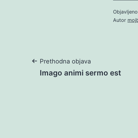
Objavljen
Autor
moj
Navigacija
Prethodna objava
Imago animi sermo est
objava