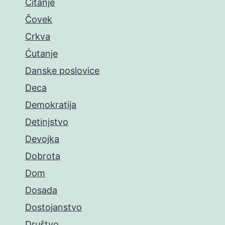
Čitanje
Čovek
Crkva
Ćutanje
Danske poslovice
Deca
Demokratija
Detinjstvo
Devojka
Dobrota
Dom
Dosada
Dostojanstvo
Društvo