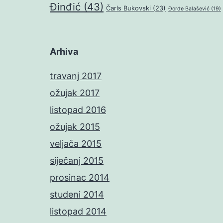
Đinđić
(43)
Čarls Bukovski
(23)
Đorđe Balašević
(19)
Arhiva
travanj 2017
ožujak 2017
listopad 2016
ožujak 2015
veljača 2015
siječanj 2015
prosinac 2014
studeni 2014
listopad 2014