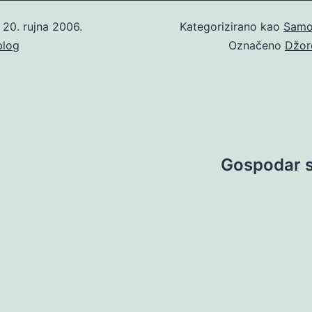
o
20. rujna 2006.
Kategorizirano kao
Samo
blog
Označeno
Džor
Gospodar si