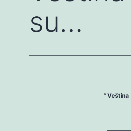
su…
Veština