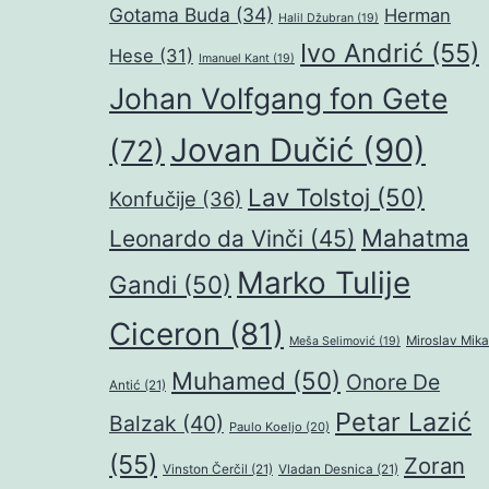
Gotama Buda
(34)
Herman
Halil Džubran
(19)
Ivo Andrić
(55)
Hese
(31)
Imanuel Kant
(19)
Johan Volfgang fon Gete
Jovan Dučić
(90)
(72)
Lav Tolstoj
(50)
Konfučije
(36)
Mahatma
Leonardo da Vinči
(45)
Marko Tulije
Gandi
(50)
Ciceron
(81)
Miroslav Mika
Meša Selimović
(19)
Muhamed
(50)
Onore De
Antić
(21)
Petar Lazić
Balzak
(40)
Paulo Koeljo
(20)
(55)
Zoran
Vinston Čerčil
(21)
Vladan Desnica
(21)