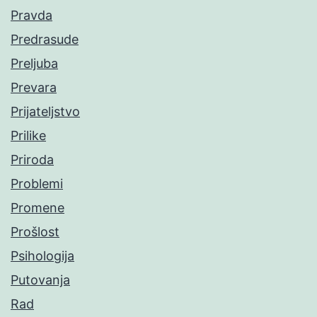
Pravda
Predrasude
Preljuba
Prevara
Prijateljstvo
Prilike
Priroda
Problemi
Promene
Prošlost
Psihologija
Putovanja
Rad