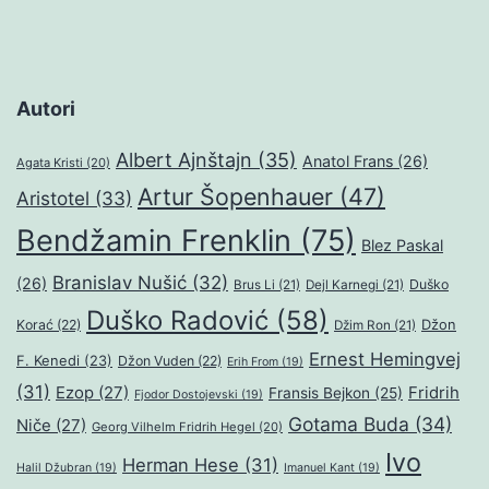
Autori
Albert Ajnštajn
(35)
Anatol Frans
(26)
Agata Kristi
(20)
Artur Šopenhauer
(47)
Aristotel
(33)
Bendžamin Frenklin
(75)
Blez Paskal
Branislav Nušić
(32)
(26)
Duško
Brus Li
(21)
Dejl Karnegi
(21)
Duško Radović
(58)
Džon
Korać
(22)
Džim Ron
(21)
Ernest Hemingvej
F. Kenedi
(23)
Džon Vuden
(22)
Erih From
(19)
(31)
Ezop
(27)
Fridrih
Fransis Bejkon
(25)
Fjodor Dostojevski
(19)
Gotama Buda
(34)
Niče
(27)
Georg Vilhelm Fridrih Hegel
(20)
Ivo
Herman Hese
(31)
Halil Džubran
(19)
Imanuel Kant
(19)