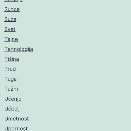
Sunce
Suze
Svet
Tajne
Tehnologija
Tišina
Trud
Tuga
Tužni
Učenje
Učitelj
Umetnost
Upornost