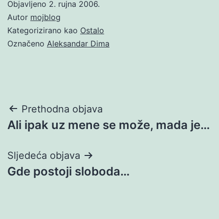
Objavljeno
2. rujna 2006.
Autor
mojblog
Kategorizirano kao
Ostalo
Označeno
Aleksandar Dima
Navigacija
Prethodna objava
Ali ipak uz mene se može, mada je…
objava
Sljedeća objava
Gde postoji sloboda…