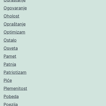
Ogovaranje
Oholost
Opraštanje
Optimizam
Ostalo
Osveta
Pamet
Patnja
Patriotizam
Piće
Plemenitost
Pobeda
Poezija