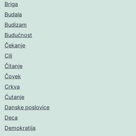
Briga
Budala
Budizam
Budućnost
Čekanje
Cilj
Čitanje
Čovek
Crkva
Ćutanje
Danske poslovice
Deca
Demokratija