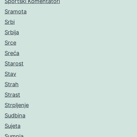
Sportski Komentatori
Sramota
Srbi
Srbija
Srce
Sreća
Starost
Stav
Strah
Strast
Strpljenje
Sudbina
Sujeta
Sumnja