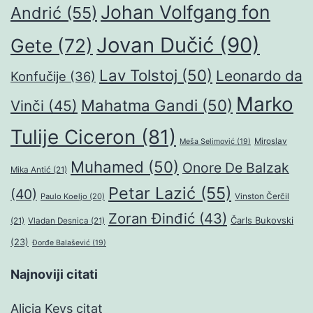
Johan Volfgang fon
Andrić
(55)
Jovan Dučić
(90)
Gete
(72)
Lav Tolstoj
(50)
Leonardo da
Konfučije
(36)
Marko
Mahatma Gandi
(50)
Vinči
(45)
Tulije Ciceron
(81)
Miroslav
Meša Selimović
(19)
Muhamed
(50)
Onore De Balzak
Mika Antić
(21)
Petar Lazić
(55)
(40)
Paulo Koeljo
(20)
Vinston Čerčil
Zoran Đinđić
(43)
Čarls Bukovski
(21)
Vladan Desnica
(21)
(23)
Đorđe Balašević
(19)
Najnoviji citati
Alicia Keys citat