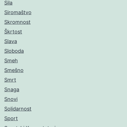
Sila
Siromaštvo
Skromnost
Škrtost
Slava
Sloboda
Smeh
Smešno
Smrt
Snaga
Snovi
Solidarnost
Sport