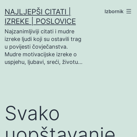
Preskoči
NAJLJEPŠI CITATI |
Izbornik
na
IZREKE | POSLOVICE
sadržaj
Najzanimljiviji citati i mudre
izreke ljudi koji su ostavili trag
u povijesti čovječanstva.
Mudre motivacijske izreke o
uspjehu, ljubavi, sreći, životu…
Svako
uopštavanje