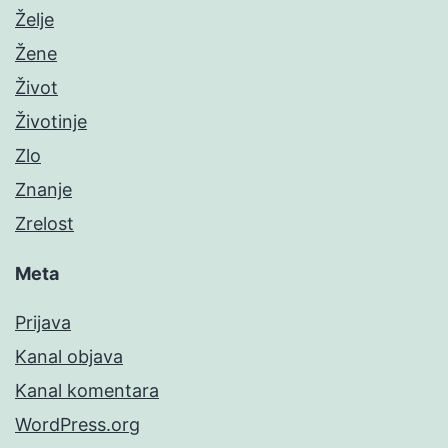
Želje
Žene
Život
Životinje
Zlo
Znanje
Zrelost
Meta
Prijava
Kanal objava
Kanal komentara
WordPress.org