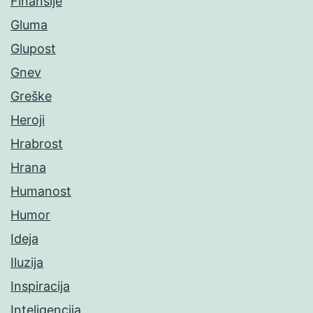
Finansije
Gluma
Glupost
Gnev
Greške
Heroji
Hrabrost
Hrana
Humanost
Humor
Ideja
Iluzija
Inspiracija
Inteligencija