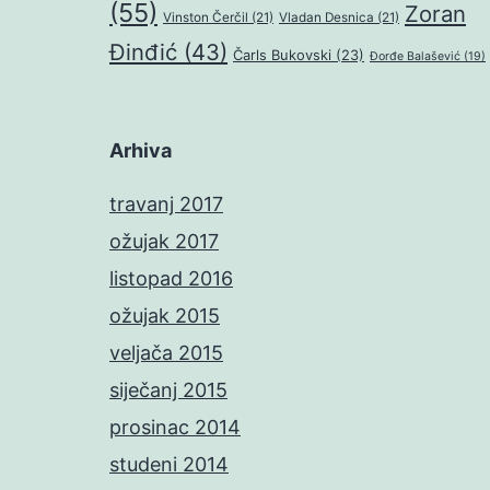
(55)
Zoran
Vinston Čerčil
(21)
Vladan Desnica
(21)
Đinđić
(43)
Čarls Bukovski
(23)
Đorđe Balašević
(19)
Arhiva
travanj 2017
ožujak 2017
listopad 2016
ožujak 2015
veljača 2015
siječanj 2015
prosinac 2014
studeni 2014