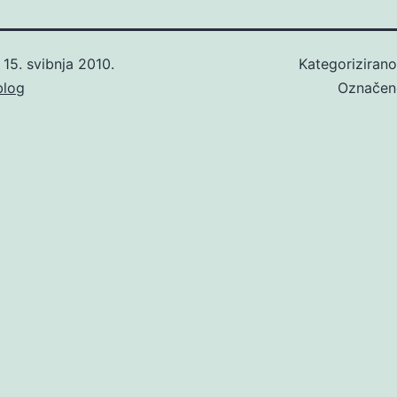
o
15. svibnja 2010.
Kategoriziran
blog
Označe