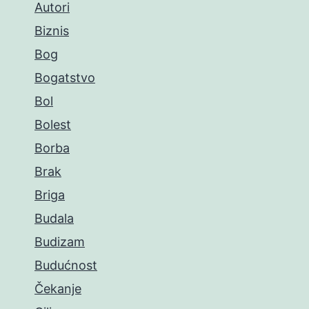
Autori
Biznis
Bog
Bogatstvo
Bol
Bolest
Borba
Brak
Briga
Budala
Budizam
Budućnost
Čekanje