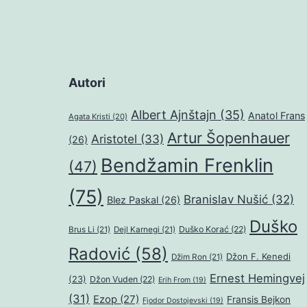
Autori
Albert Ajnštajn
(35)
Anatol Frans
Agata Kristi
(20)
Artur Šopenhauer
Aristotel
(33)
(26)
Bendžamin Frenklin
(47)
(75)
Branislav Nušić
(32)
Blez Paskal
(26)
Duško
Duško Korać
(22)
Brus Li
(21)
Dejl Karnegi
(21)
Radović
(58)
Džon F. Kenedi
Džim Ron
(21)
Ernest Hemingvej
(23)
Džon Vuden
(22)
Erih From
(19)
(31)
Ezop
(27)
Fransis Bejkon
Fjodor Dostojevski
(19)