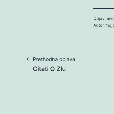
Objavljen
Autor
moj
Navigacija
Prethodna objava
Citati O Zlu
objava