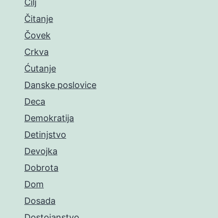
Cilj
Čitanje
Čovek
Crkva
Ćutanje
Danske poslovice
Deca
Demokratija
Detinjstvo
Devojka
Dobrota
Dom
Dosada
Dostojanstvo