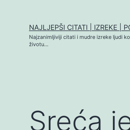
Preskoči
na
sadržaj
NAJLJEPŠI CITATI | IZREKE | 
Najzanimljiviji citati i mudre izreke ljudi 
životu…
Sreća je