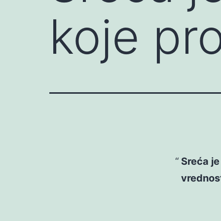
koje pro
Sreća je
vrednost