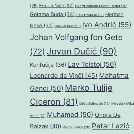
Fridrih Niče
(27)
(25)
Georg Vilhelm Fridrih Hegel
(20)
Gotama Buda
(34)
Herman
Halil Džubran
(19)
Ivo Andrić
(55)
Hese
(31)
Imanuel Kant
(19)
Johan Volfgang fon Gete
Jovan Dučić
(90)
(72)
Lav Tolstoj
(50)
Konfučije
(36)
Mahatma
Leonardo da Vinči
(45)
Marko Tulije
Gandi
(50)
Ciceron
(81)
Miroslav Mika
Meša Selimović
(19)
Muhamed
(50)
Onore De
Antić
(21)
Petar Lazić
Balzak
(40)
Paulo Koeljo
(20)