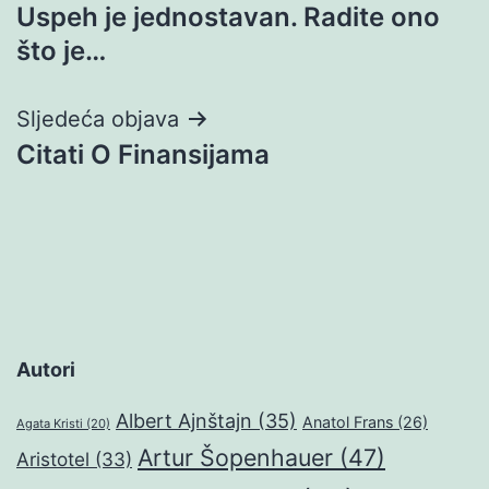
Uspeh je jednostavan. Radite ono
objava
što je…
Sljedeća objava
Citati O Finansijama
Autori
Albert Ajnštajn
(35)
Anatol Frans
(26)
Agata Kristi
(20)
Artur Šopenhauer
(47)
Aristotel
(33)