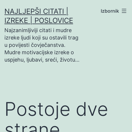
Preskoči
NAJLJEPŠI CITATI |
Izbornik
na
IZREKE | POSLOVICE
sadržaj
Najzanimljiviji citati i mudre
izreke ljudi koji su ostavili trag
u povijesti čovječanstva.
Mudre motivacijske izreke o
uspjehu, ljubavi, sreći, životu…
Postoje dve
strane