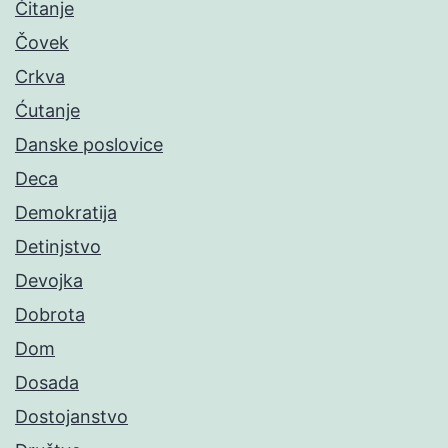
Čitanje
Čovek
Crkva
Ćutanje
Danske poslovice
Deca
Demokratija
Detinjstvo
Devojka
Dobrota
Dom
Dosada
Dostojanstvo