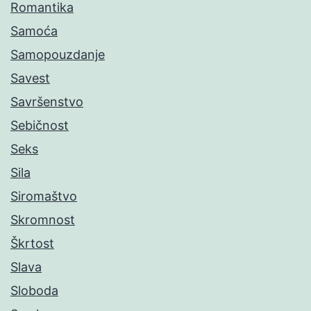
Romantika
Samoća
Samopouzdanje
Savest
Savršenstvo
Sebičnost
Seks
Sila
Siromaštvo
Skromnost
Škrtost
Slava
Sloboda