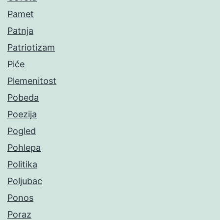
Pamet
Patnja
Patriotizam
Piće
Plemenitost
Pobeda
Poezija
Pogled
Pohlepa
Politika
Poljubac
Ponos
Poraz