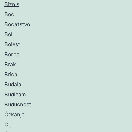
Biznis
Bog
Bogatstvo
Bol
Bolest
Borba
Brak
Briga
Budala
Budizam
Budućnost
Čekanje
Cilj