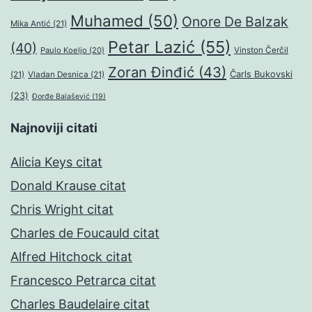
Muhamed
(50)
Onore De Balzak
Mika Antić
(21)
Petar Lazić
(55)
(40)
Paulo Koeljo
(20)
Vinston Čerčil
Zoran Đinđić
(43)
Čarls Bukovski
(21)
Vladan Desnica
(21)
(23)
Đorđe Balašević
(19)
Najnoviji citati
Alicia Keys citat
Donald Krause citat
Chris Wright citat
Charles de Foucauld citat
Alfred Hitchock citat
Francesco Petrarca citat
Charles Baudelaire citat