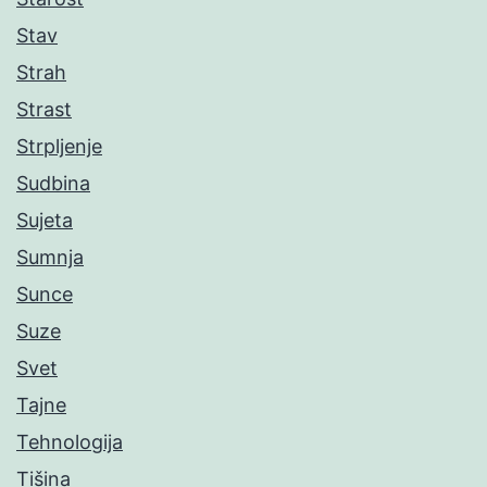
Stav
Strah
Strast
Strpljenje
Sudbina
Sujeta
Sumnja
Sunce
Suze
Svet
Tajne
Tehnologija
Tišina