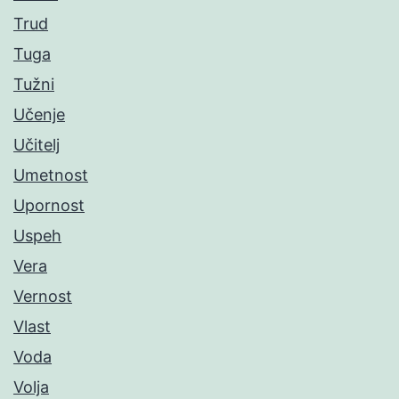
Trud
Tuga
Tužni
Učenje
Učitelj
Umetnost
Upornost
Uspeh
Vera
Vernost
Vlast
Voda
Volja