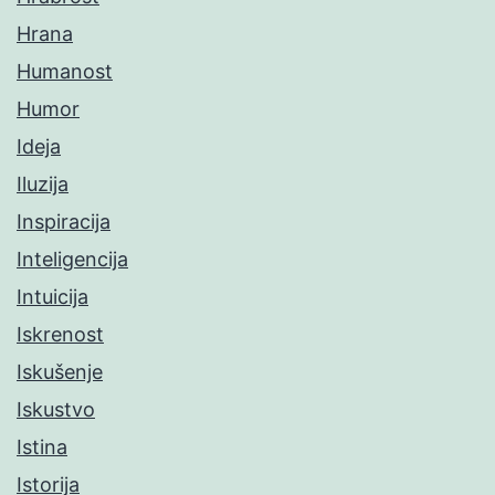
Hrana
Humanost
Humor
Ideja
Iluzija
Inspiracija
Inteligencija
Intuicija
Iskrenost
Iskušenje
Iskustvo
Istina
Istorija