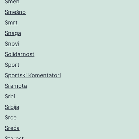
Smeh
Smešno
Smrt
Snaga
Snovi
Solidarnost
Sport
Sportski Komentatori
Sramota
Srbi
Srbija
Srce
Sreća
Starost