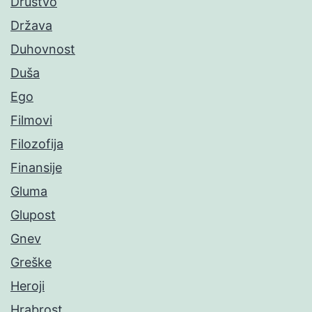
Društvo
Država
Duhovnost
Duša
Ego
Filmovi
Filozofija
Finansije
Gluma
Glupost
Gnev
Greške
Heroji
Hrabrost