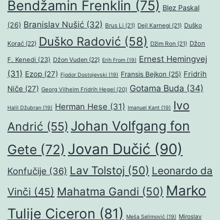
Bendžamin Frenklin
(75)
Blez Paskal
Branislav Nušić
(32)
(26)
Duško
Brus Li
(21)
Dejl Karnegi
(21)
Duško Radović
(58)
Džon
Korać
(22)
Džim Ron
(21)
Ernest Hemingvej
F. Kenedi
(23)
Džon Vuden
(22)
Erih From
(19)
(31)
Ezop
(27)
Fridrih
Fransis Bejkon
(25)
Fjodor Dostojevski
(19)
Gotama Buda
(34)
Niče
(27)
Georg Vilhelm Fridrih Hegel
(20)
Ivo
Herman Hese
(31)
Halil Džubran
(19)
Imanuel Kant
(19)
Johan Volfgang fon
Andrić
(55)
Jovan Dučić
(90)
Gete
(72)
Lav Tolstoj
(50)
Leonardo da
Konfučije
(36)
Marko
Mahatma Gandi
(50)
Vinči
(45)
Tulije Ciceron
(81)
Miroslav
Meša Selimović
(19)