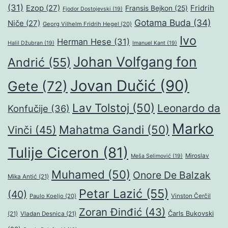
(31)
Ezop
(27)
Fridrih
Fransis Bejkon
(25)
Fjodor Dostojevski
(19)
Gotama Buda
(34)
Niče
(27)
Georg Vilhelm Fridrih Hegel
(20)
Ivo
Herman Hese
(31)
Halil Džubran
(19)
Imanuel Kant
(19)
Johan Volfgang fon
Andrić
(55)
Jovan Dučić
(90)
Gete
(72)
Lav Tolstoj
(50)
Leonardo da
Konfučije
(36)
Marko
Mahatma Gandi
(50)
Vinči
(45)
Tulije Ciceron
(81)
Miroslav
Meša Selimović
(19)
Muhamed
(50)
Onore De Balzak
Mika Antić
(21)
Petar Lazić
(55)
(40)
Paulo Koeljo
(20)
Vinston Čerčil
Zoran Đinđić
(43)
Čarls Bukovski
(21)
Vladan Desnica
(21)