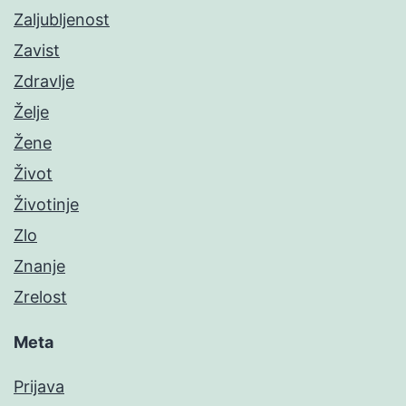
Zaljubljenost
Zavist
Zdravlje
Želje
Žene
Život
Životinje
Zlo
Znanje
Zrelost
Meta
Prijava