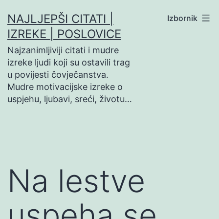
Preskoči
NAJLJEPŠI CITATI |
Izbornik
na
IZREKE | POSLOVICE
sadržaj
Najzanimljiviji citati i mudre
izreke ljudi koji su ostavili trag
u povijesti čovječanstva.
Mudre motivacijske izreke o
uspjehu, ljubavi, sreći, životu…
Na lestve
uspeha se