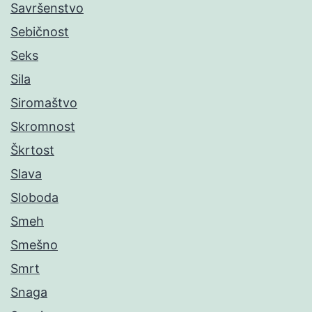
Savršenstvo
Sebičnost
Seks
Sila
Siromaštvo
Skromnost
Škrtost
Slava
Sloboda
Smeh
Smešno
Smrt
Snaga