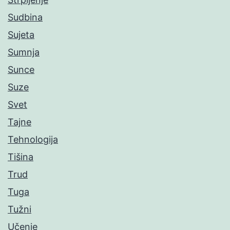
Sudbina
Sujeta
Sumnja
Sunce
Suze
Svet
Tajne
Tehnologija
Tišina
Trud
Tuga
Tužni
Učenje