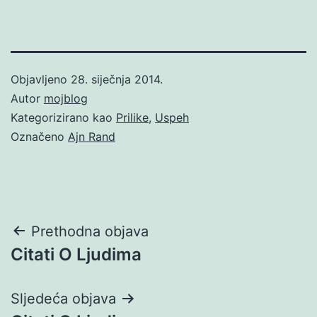
Objavljeno
28. siječnja 2014.
Autor
mojblog
Kategorizirano kao
Prilike
,
Uspeh
Označeno
Ajn Rand
Navigacija
Prethodna objava
Citati O Ljudima
objava
Sljedeća objava