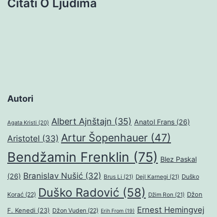
Citati O Ljudima
Autori
Albert Ajnštajn
(35)
Anatol Frans
(26)
Agata Kristi
(20)
Artur Šopenhauer
(47)
Aristotel
(33)
Bendžamin Frenklin
(75)
Blez Paskal
Branislav Nušić
(32)
(26)
Duško
Brus Li
(21)
Dejl Karnegi
(21)
Duško Radović
(58)
Džon
Korać
(22)
Džim Ron
(21)
Ernest Hemingvej
F. Kenedi
(23)
Džon Vuden
(22)
Erih From
(19)