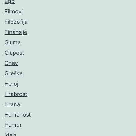
Ego
Filmovi
Filozofija
Finansije
Gluma
Glupost
Gnev
Greške
Heroji
Hrabrost
Hrana
Humanost
Humor
Ideja