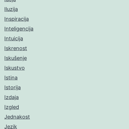
Iluzija
Inspiracija
Inteligencija
Intuicija
Iskrenost
Iskušenje
Iskustvo
Istina
Istorija
Izdaja
Izgled
Jednakost
Jezik