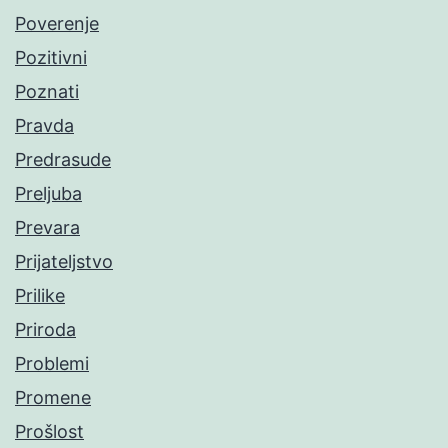
Poverenje
Pozitivni
Poznati
Pravda
Predrasude
Preljuba
Prevara
Prijateljstvo
Prilike
Priroda
Problemi
Promene
Prošlost