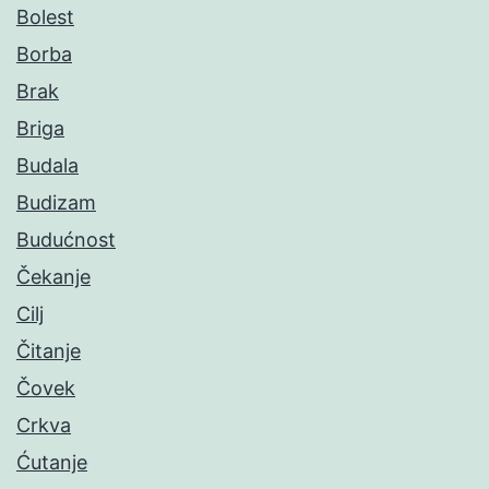
Bolest
Borba
Brak
Briga
Budala
Budizam
Budućnost
Čekanje
Cilj
Čitanje
Čovek
Crkva
Ćutanje