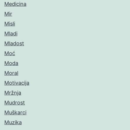
Medicina
Mir
Misli
Mladi
Mladost
Moć
Moda
Moral
Motivacija
Mržnja
Mudrost
Muškarci
Muzika