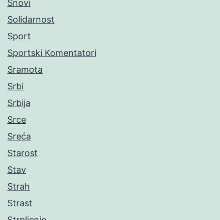
Snovi
Solidarnost
Sport
Sportski Komentatori
Sramota
Srbi
Srbija
Srce
Sreća
Starost
Stav
Strah
Strast
Strpljenje