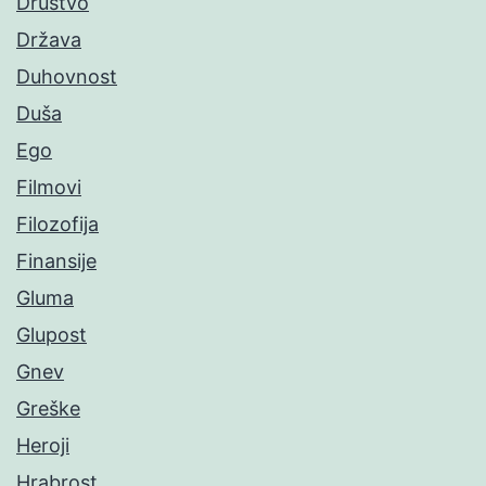
Društvo
Država
Duhovnost
Duša
Ego
Filmovi
Filozofija
Finansije
Gluma
Glupost
Gnev
Greške
Heroji
Hrabrost