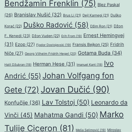
Bendžamin Frenklin
(75)
Blez Paskal
Branislav Nušić
(32)
(26)
Duško
Brus Li
(21)
Dejl Karnegi
(21)
Duško Radović
(58)
Džon
Korać
(22)
Džim Ron
(21)
Ernest Hemingvej
F. Kenedi
(23)
Džon Vuden
(22)
Erih From
(19)
(31)
Ezop
(27)
Fridrih
Fransis Bejkon
(25)
Fjodor Dostojevski
(19)
Gotama Buda
(34)
Niče
(27)
Georg Vilhelm Fridrih Hegel
(20)
Ivo
Herman Hese
(31)
Halil Džubran
(19)
Imanuel Kant
(19)
Johan Volfgang fon
Andrić
(55)
Jovan Dučić
(90)
Gete
(72)
Lav Tolstoj
(50)
Leonardo da
Konfučije
(36)
Marko
Mahatma Gandi
(50)
Vinči
(45)
Tulije Ciceron
(81)
Miroslav
Meša Selimović
(19)