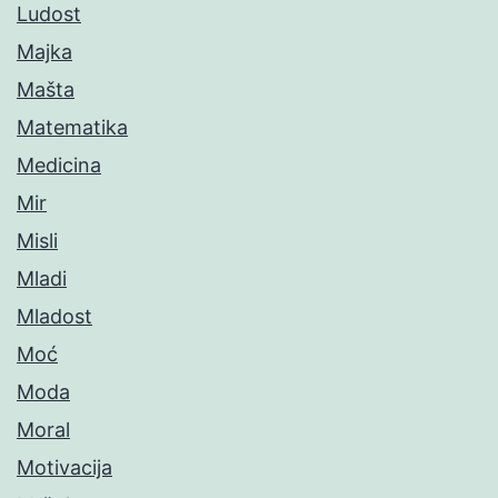
Ludost
Majka
Mašta
Matematika
Medicina
Mir
Misli
Mladi
Mladost
Moć
Moda
Moral
Motivacija