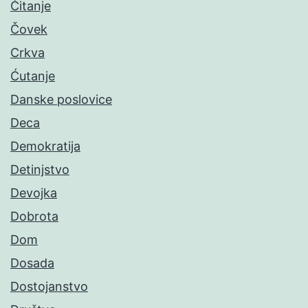
Čitanje
Čovek
Crkva
Ćutanje
Danske poslovice
Deca
Demokratija
Detinjstvo
Devojka
Dobrota
Dom
Dosada
Dostojanstvo