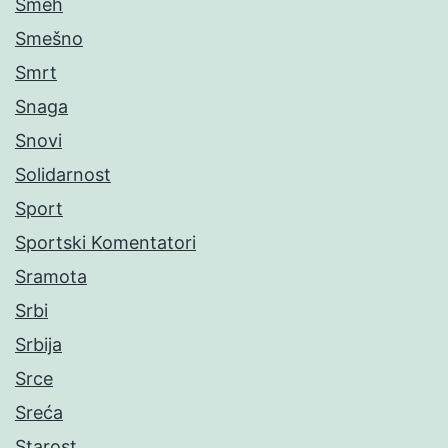
Smeh
Smešno
Smrt
Snaga
Snovi
Solidarnost
Sport
Sportski Komentatori
Sramota
Srbi
Srbija
Srce
Sreća
Starost