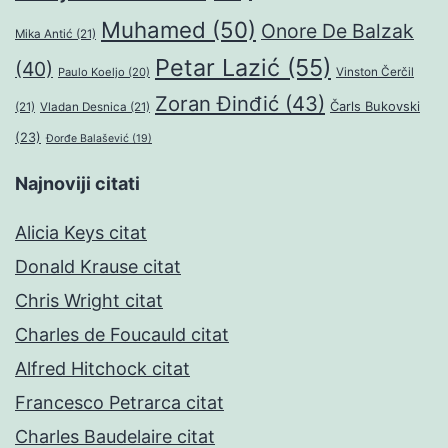
Muhamed
(50)
Onore De Balzak
Mika Antić
(21)
Petar Lazić
(55)
(40)
Paulo Koeljo
(20)
Vinston Čerčil
Zoran Đinđić
(43)
Čarls Bukovski
(21)
Vladan Desnica
(21)
(23)
Đorđe Balašević
(19)
Najnoviji citati
Alicia Keys citat
Donald Krause citat
Chris Wright citat
Charles de Foucauld citat
Alfred Hitchock citat
Francesco Petrarca citat
Charles Baudelaire citat