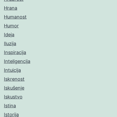
Hrana
Humanost
Humor
Ideja
Iluzija
Inspiracija
Inteligencija
Intuicija
Iskrenost
Iskušenje
Iskustvo
Istina
Istorija