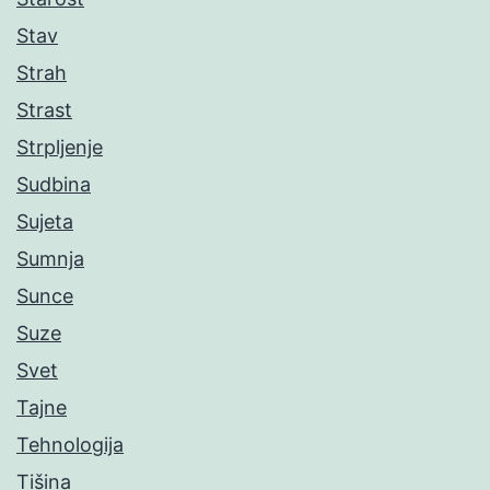
Stav
Strah
Strast
Strpljenje
Sudbina
Sujeta
Sumnja
Sunce
Suze
Svet
Tajne
Tehnologija
Tišina