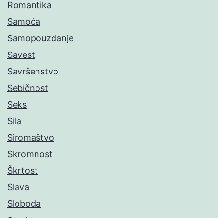
Romantika
Samoća
Samopouzdanje
Savest
Savršenstvo
Sebičnost
Seks
Sila
Siromaštvo
Skromnost
Škrtost
Slava
Sloboda