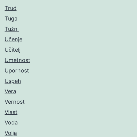
Trud
Tuga
Tužni
Učenje
Učitelj
Umetnost
Upornost
Uspeh
Vera
Vernost
Vlast
Voda
Volja