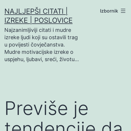
Preskoči
NAJLJEPŠI CITATI |
Izbornik
na
IZREKE | POSLOVICE
sadržaj
Najzanimljiviji citati i mudre
izreke ljudi koji su ostavili trag
u povijesti čovječanstva.
Mudre motivacijske izreke o
uspjehu, ljubavi, sreći, životu…
Previše je
tendencije da