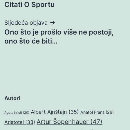
Citati O Sportu
objava
Sljedeća objava
Ono što je prošlo više ne postoji,
ono što će biti…
Autori
Albert Ajnštajn
(35)
Anatol Frans
(26)
Agata Kristi
(20)
Artur Šopenhauer
(47)
Aristotel
(33)