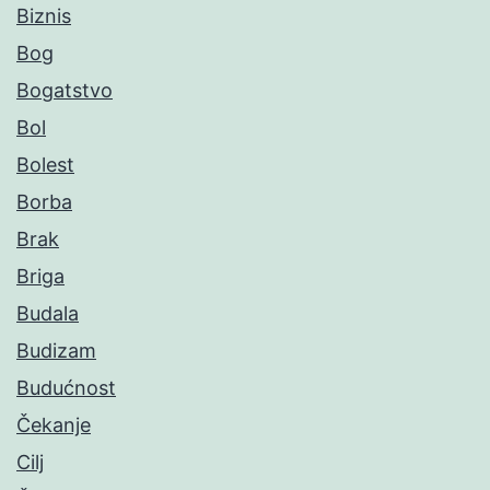
Biznis
Bog
Bogatstvo
Bol
Bolest
Borba
Brak
Briga
Budala
Budizam
Budućnost
Čekanje
Cilj