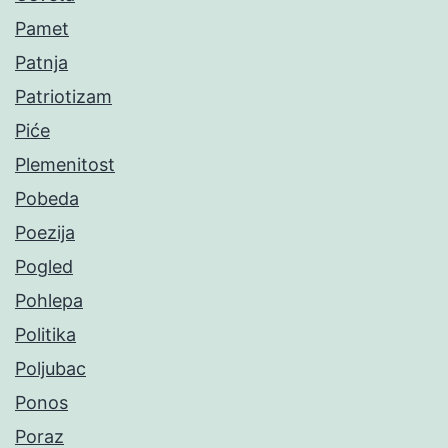
Pamet
Patnja
Patriotizam
Piće
Plemenitost
Pobeda
Poezija
Pogled
Pohlepa
Politika
Poljubac
Ponos
Poraz