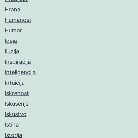
Hrana
Humanost
Humor
Ideja
Iluzija
Inspiracija
Inteligencija
Intuicija
Iskrenost
Iskušenje
Iskustvo
Istina
Istorija