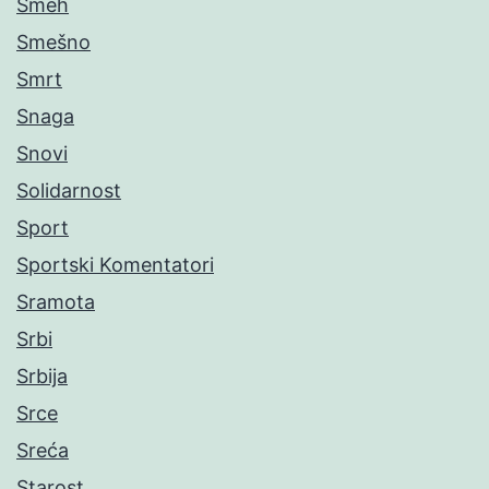
Smeh
Smešno
Smrt
Snaga
Snovi
Solidarnost
Sport
Sportski Komentatori
Sramota
Srbi
Srbija
Srce
Sreća
Starost