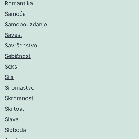
Romantika
Samoća
Samopouzdanje
Savest
Savršenstvo
Sebičnost
Seks
Sila
Siromaštvo
Skromnost
Škrtost
Slava
Sloboda