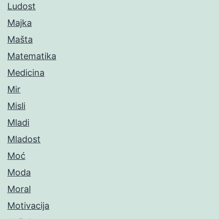
Ludost
Majka
Mašta
Matematika
Medicina
Mir
Misli
Mladi
Mladost
Moć
Moda
Moral
Motivacija