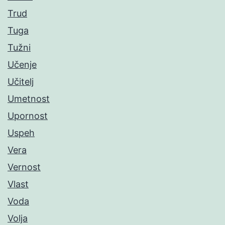
Trud
Tuga
Tužni
Učenje
Učitelj
Umetnost
Upornost
Uspeh
Vera
Vernost
Vlast
Voda
Volja