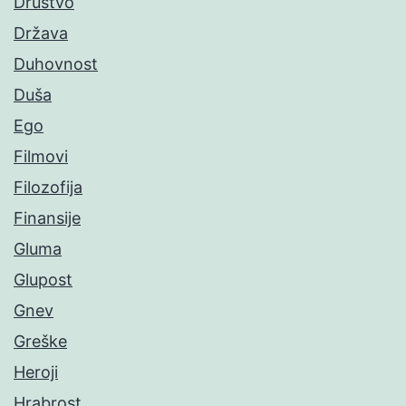
Društvo
Država
Duhovnost
Duša
Ego
Filmovi
Filozofija
Finansije
Gluma
Glupost
Gnev
Greške
Heroji
Hrabrost