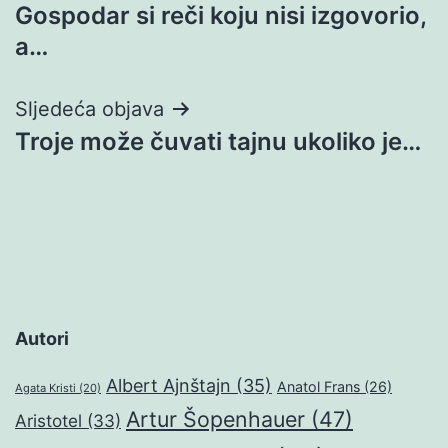
Gospodar si reči koju nisi izgovorio,
objava
a…
Sljedeća objava
Troje može čuvati tajnu ukoliko je…
Autori
Albert Ajnštajn
(35)
Anatol Frans
(26)
Agata Kristi
(20)
Artur Šopenhauer
(47)
Aristotel
(33)