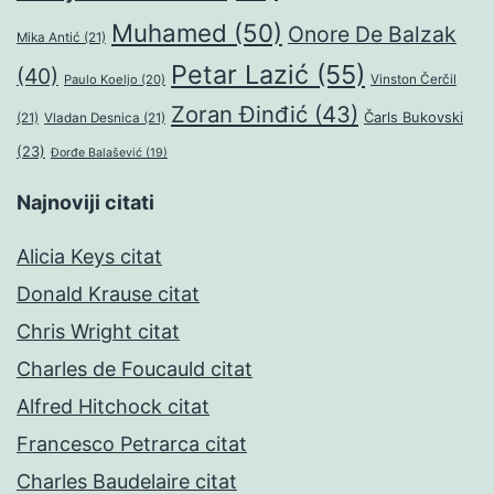
Muhamed
(50)
Onore De Balzak
Mika Antić
(21)
Petar Lazić
(55)
(40)
Paulo Koeljo
(20)
Vinston Čerčil
Zoran Đinđić
(43)
Čarls Bukovski
(21)
Vladan Desnica
(21)
(23)
Đorđe Balašević
(19)
Najnoviji citati
Alicia Keys citat
Donald Krause citat
Chris Wright citat
Charles de Foucauld citat
Alfred Hitchock citat
Francesco Petrarca citat
Charles Baudelaire citat