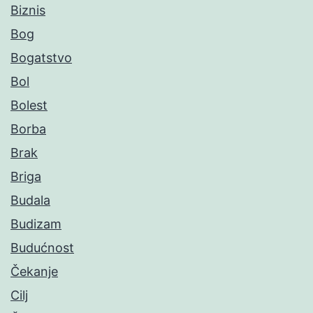
Biznis
Bog
Bogatstvo
Bol
Bolest
Borba
Brak
Briga
Budala
Budizam
Budućnost
Čekanje
Cilj