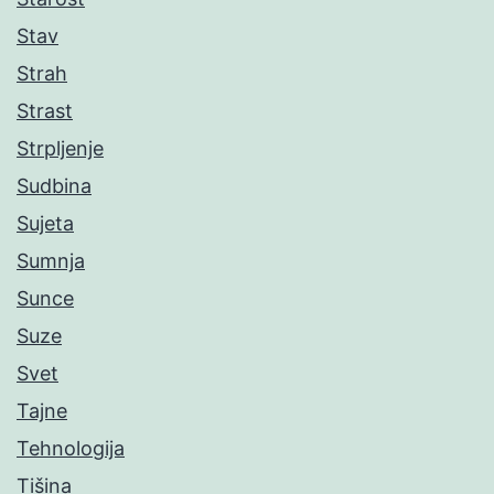
Stav
Strah
Strast
Strpljenje
Sudbina
Sujeta
Sumnja
Sunce
Suze
Svet
Tajne
Tehnologija
Tišina