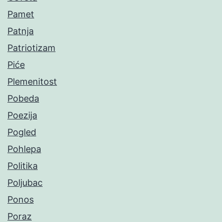
Pamet
Patnja
Patriotizam
Piće
Plemenitost
Pobeda
Poezija
Pogled
Pohlepa
Politika
Poljubac
Ponos
Poraz