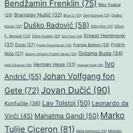
Bendžamin Frenklin
(75)
Blez Paskal
Branislav Nušić
(32)
(26)
Duško
Brus Li
(21)
Dejl Karnegi
(21)
Duško Radović
(58)
Džon
Korać
(22)
Džim Ron
(21)
Ernest Hemingvej
F. Kenedi
(23)
Džon Vuden
(22)
Erih From
(19)
(31)
Ezop
(27)
Fridrih
Fransis Bejkon
(25)
Fjodor Dostojevski
(19)
Gotama Buda
(34)
Niče
(27)
Georg Vilhelm Fridrih Hegel
(20)
Ivo
Herman Hese
(31)
Halil Džubran
(19)
Imanuel Kant
(19)
Johan Volfgang fon
Andrić
(55)
Jovan Dučić
(90)
Gete
(72)
Lav Tolstoj
(50)
Leonardo da
Konfučije
(36)
Marko
Mahatma Gandi
(50)
Vinči
(45)
Tulije Ciceron
(81)
Miroslav
Meša Selimović
(19)