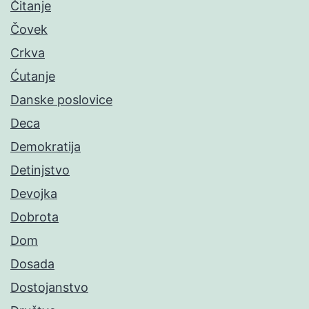
Čitanje
Čovek
Crkva
Ćutanje
Danske poslovice
Deca
Demokratija
Detinjstvo
Devojka
Dobrota
Dom
Dosada
Dostojanstvo