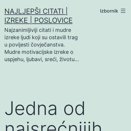
Preskoči
NAJLJEPŠI CITATI |
Izbornik
na
IZREKE | POSLOVICE
sadržaj
Najzanimljiviji citati i mudre
izreke ljudi koji su ostavili trag
u povijesti čovječanstva.
Mudre motivacijske izreke o
uspjehu, ljubavi, sreći, životu…
Jedna od
najsrećnijih