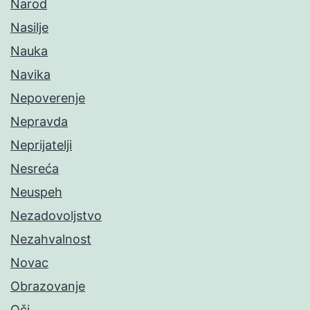
Narod
Nasilje
Nauka
Navika
Nepoverenje
Nepravda
Neprijatelji
Nesreća
Neuspeh
Nezadovoljstvo
Nezahvalnost
Novac
Obrazovanje
Oči