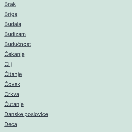
Brak
Briga
Budala
Budizam
Budućnost
Čekanje
Cilj
Čitanje
Čovek
Crkva
Ćutanje
Danske poslovice
Deca