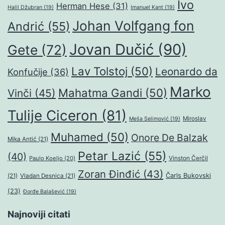
Ivo
Herman Hese
(31)
Halil Džubran
(19)
Imanuel Kant
(19)
Johan Volfgang fon
Andrić
(55)
Jovan Dučić
(90)
Gete
(72)
Lav Tolstoj
(50)
Leonardo da
Konfučije
(36)
Marko
Mahatma Gandi
(50)
Vinči
(45)
Tulije Ciceron
(81)
Miroslav
Meša Selimović
(19)
Muhamed
(50)
Onore De Balzak
Mika Antić
(21)
Petar Lazić
(55)
(40)
Paulo Koeljo
(20)
Vinston Čerčil
Zoran Đinđić
(43)
Čarls Bukovski
(21)
Vladan Desnica
(21)
(23)
Đorđe Balašević
(19)
Najnoviji citati