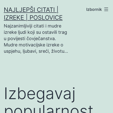
Preskoči
NAJLJEPŠI CITATI |
Izbornik
na
IZREKE | POSLOVICE
sadržaj
Najzanimljiviji citati i mudre
izreke ljudi koji su ostavili trag
u povijesti čovječanstva.
Mudre motivacijske izreke o
uspjehu, ljubavi, sreći, životu…
Izbegavaj
popularnost