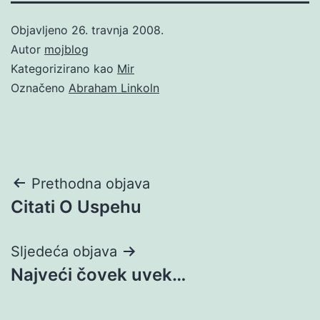
Objavljeno
26. travnja 2008.
Autor
mojblog
Kategorizirano kao
Mir
Označeno
Abraham Linkoln
Navigacija
Prethodna objava
Citati O Uspehu
objava
Sljedeća objava
Najveći čovek uvek…