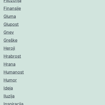
Filozofija
Finansije
Gluma
Glupost
Gnev
Greške
Heroji
Hrabrost
Hrana
Humanost
Humor
Ideja
Iluzija
Inspiracija