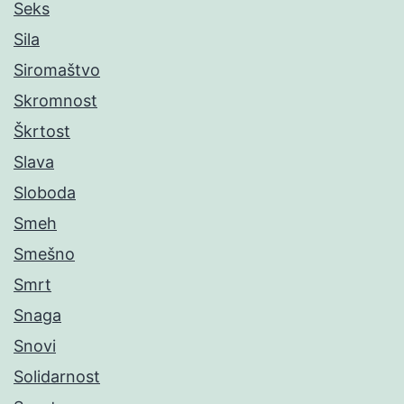
Seks
Sila
Siromaštvo
Skromnost
Škrtost
Slava
Sloboda
Smeh
Smešno
Smrt
Snaga
Snovi
Solidarnost