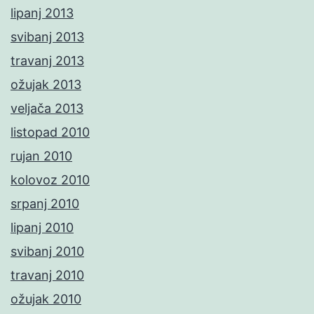
lipanj 2013
svibanj 2013
travanj 2013
ožujak 2013
veljača 2013
listopad 2010
rujan 2010
kolovoz 2010
srpanj 2010
lipanj 2010
svibanj 2010
travanj 2010
ožujak 2010