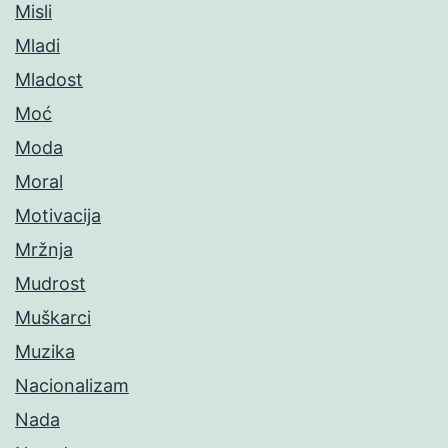
Misli
Mladi
Mladost
Moć
Moda
Moral
Motivacija
Mržnja
Mudrost
Muškarci
Muzika
Nacionalizam
Nada