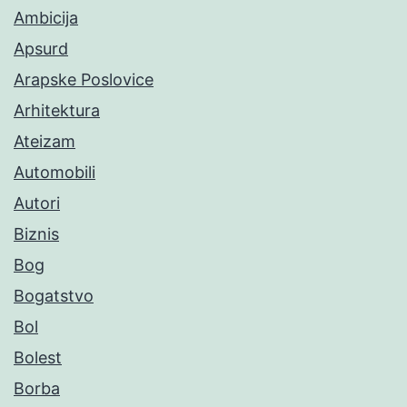
Ambicija
Apsurd
Arapske Poslovice
Arhitektura
Ateizam
Automobili
Autori
Biznis
Bog
Bogatstvo
Bol
Bolest
Borba