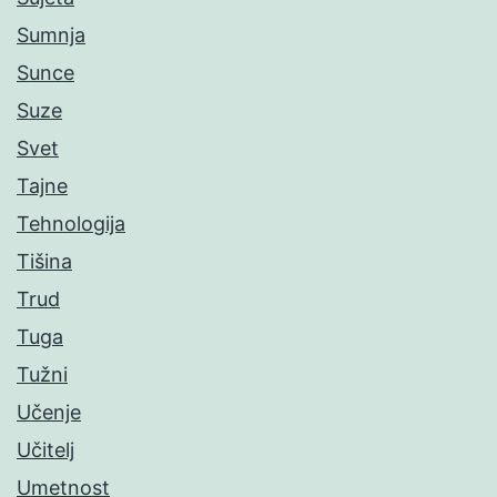
Sumnja
Sunce
Suze
Svet
Tajne
Tehnologija
Tišina
Trud
Tuga
Tužni
Učenje
Učitelj
Umetnost