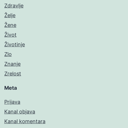
Zdravlje
Želje
Žene
Život
Životinje
Zlo
Znanje
Zrelost
Meta
Prijava
Kanal objava
Kanal komentara