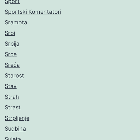
Sport
Sportski Komentatori
Sramota
Srbi
Srbija
Srce
Sreća
Starost
Stav
Strah
Strast
Strpljenje
Sudbina
Sujeta