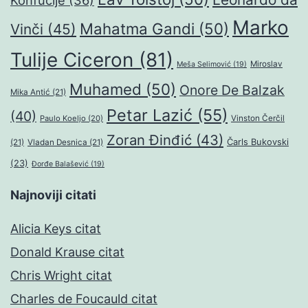
Konfučije
(36)
Marko
Mahatma Gandi
(50)
Vinči
(45)
Tulije Ciceron
(81)
Miroslav
Meša Selimović
(19)
Muhamed
(50)
Onore De Balzak
Mika Antić
(21)
Petar Lazić
(55)
(40)
Paulo Koeljo
(20)
Vinston Čerčil
Zoran Đinđić
(43)
Čarls Bukovski
(21)
Vladan Desnica
(21)
(23)
Đorđe Balašević
(19)
Najnoviji citati
Alicia Keys citat
Donald Krause citat
Chris Wright citat
Charles de Foucauld citat