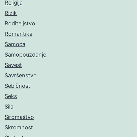
Religija
Rizik
Roditeljstvo
Romantika
Samoća
Samopouzdanje
Savest
Savršenstvo
Sebičnost
Seks
Sila
Siromaštvo
Skromnost