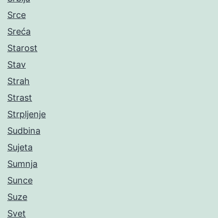
Srce
Sreća
Starost
Stav
Strah
Strast
Strpljenje
Sudbina
Sujeta
Sumnja
Sunce
Suze
Svet