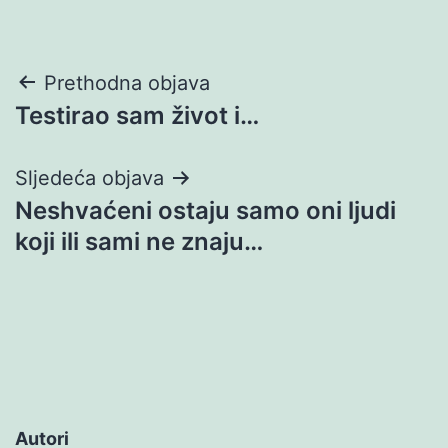
Navigacija
Prethodna objava
Testirao sam život i…
objava
Sljedeća objava
Neshvaćeni ostaju samo oni ljudi
koji ili sami ne znaju…
Autori