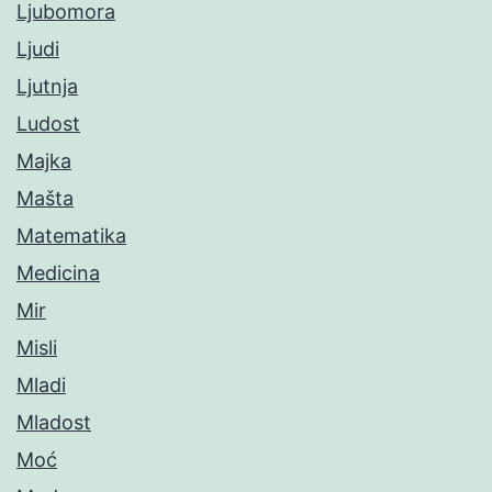
Ljubomora
Ljudi
Ljutnja
Ludost
Majka
Mašta
Matematika
Medicina
Mir
Misli
Mladi
Mladost
Moć