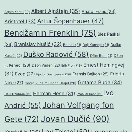
Albert Ajnštajn
(35)
Anatol Frans
(26)
Agata Kristi
(20)
Artur Šopenhauer
(47)
Aristotel
(33)
Bendžamin Frenklin
(75)
Blez Paskal
Branislav Nušić
(32)
(26)
Duško
Brus Li
(21)
Dejl Karnegi
(21)
Duško Radović
(58)
Džon
Korać
(22)
Džim Ron
(21)
Ernest Hemingvej
F. Kenedi
(23)
Džon Vuden
(22)
Erih From
(19)
(31)
Ezop
(27)
Fridrih
Fransis Bejkon
(25)
Fjodor Dostojevski
(19)
Gotama Buda
(34)
Niče
(27)
Georg Vilhelm Fridrih Hegel
(20)
Ivo
Herman Hese
(31)
Halil Džubran
(19)
Imanuel Kant
(19)
Johan Volfgang fon
Andrić
(55)
Jovan Dučić
(90)
Gete
(72)
Lav Tolstoj
(50)
Leonardo da