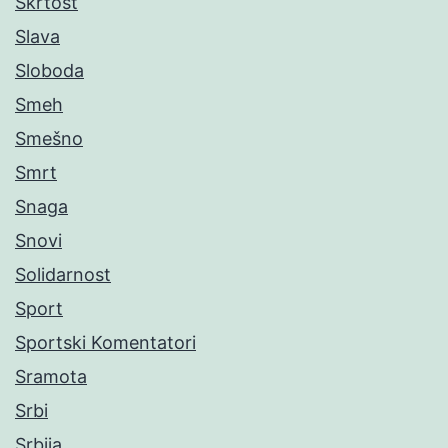
Škrtost
Slava
Sloboda
Smeh
Smešno
Smrt
Snaga
Snovi
Solidarnost
Sport
Sportski Komentatori
Sramota
Srbi
Srbija