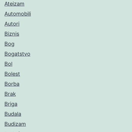
Ateizam
Automobili
Autori
Biznis
Bog
Bogatstvo
Bol
Bolest
Borba
Brak
Briga
Budala
Budizam