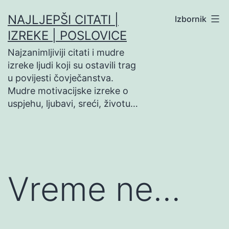
Preskoči
NAJLJEPŠI CITATI |
Izbornik
na
IZREKE | POSLOVICE
sadržaj
Najzanimljiviji citati i mudre
izreke ljudi koji su ostavili trag
u povijesti čovječanstva.
Mudre motivacijske izreke o
uspjehu, ljubavi, sreći, životu…
Vreme ne…