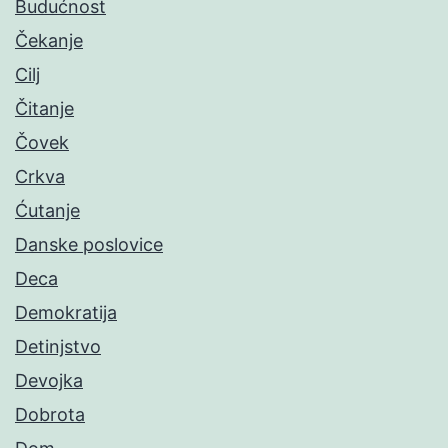
Budućnost
Čekanje
Cilj
Čitanje
Čovek
Crkva
Ćutanje
Danske poslovice
Deca
Demokratija
Detinjstvo
Devojka
Dobrota