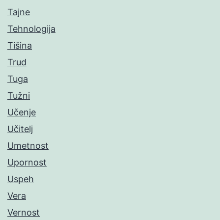
Tajne
Tehnologija
Tišina
Trud
Tuga
Tužni
Učenje
Učitelj
Umetnost
Upornost
Uspeh
Vera
Vernost