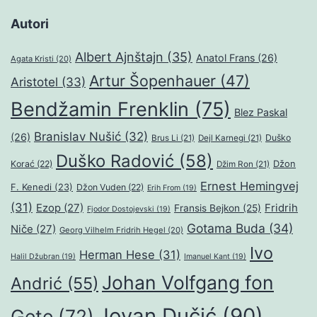
Autori
Albert Ajnštajn
(35)
Anatol Frans
(26)
Agata Kristi
(20)
Artur Šopenhauer
(47)
Aristotel
(33)
Bendžamin Frenklin
(75)
Blez Paskal
Branislav Nušić
(32)
(26)
Duško
Brus Li
(21)
Dejl Karnegi
(21)
Duško Radović
(58)
Džon
Korać
(22)
Džim Ron
(21)
Ernest Hemingvej
F. Kenedi
(23)
Džon Vuden
(22)
Erih From
(19)
(31)
Ezop
(27)
Fridrih
Fransis Bejkon
(25)
Fjodor Dostojevski
(19)
Gotama Buda
(34)
Niče
(27)
Georg Vilhelm Fridrih Hegel
(20)
Ivo
Herman Hese
(31)
Halil Džubran
(19)
Imanuel Kant
(19)
Johan Volfgang fon
Andrić
(55)
Jovan Dučić
(90)
Gete
(72)