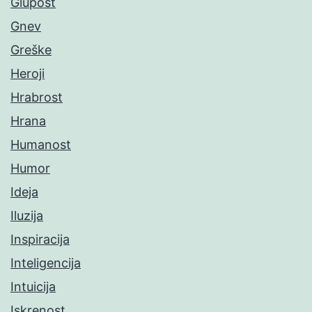
Glupost
Gnev
Greške
Heroji
Hrabrost
Hrana
Humanost
Humor
Ideja
Iluzija
Inspiracija
Inteligencija
Intuicija
Iskrenost