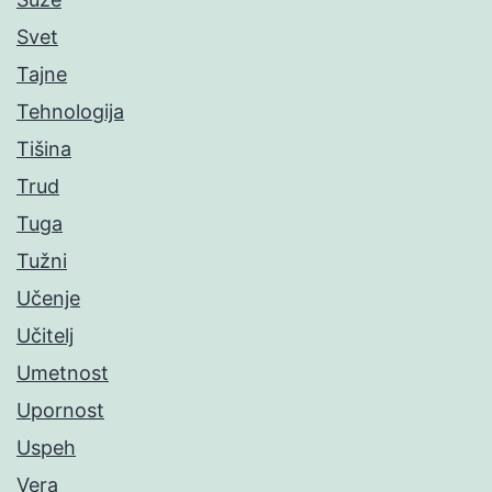
Svet
Tajne
Tehnologija
Tišina
Trud
Tuga
Tužni
Učenje
Učitelj
Umetnost
Upornost
Uspeh
Vera