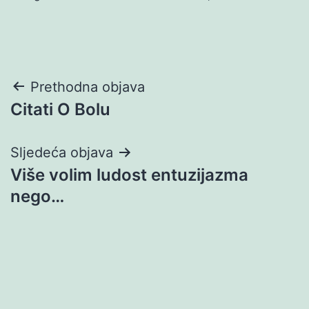
Navigacija
Prethodna objava
Citati O Bolu
objava
Sljedeća objava
Više volim ludost entuzijazma
nego…