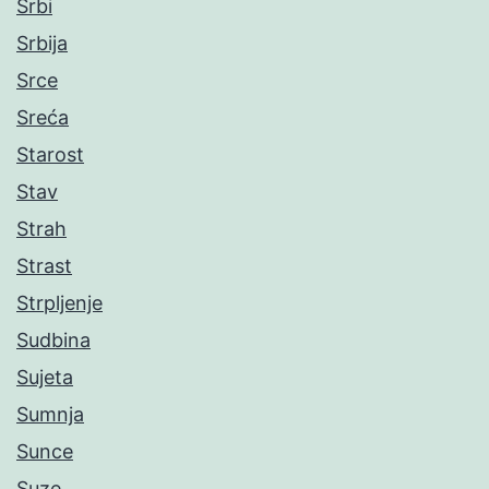
Srbi
Srbija
Srce
Sreća
Starost
Stav
Strah
Strast
Strpljenje
Sudbina
Sujeta
Sumnja
Sunce
Suze