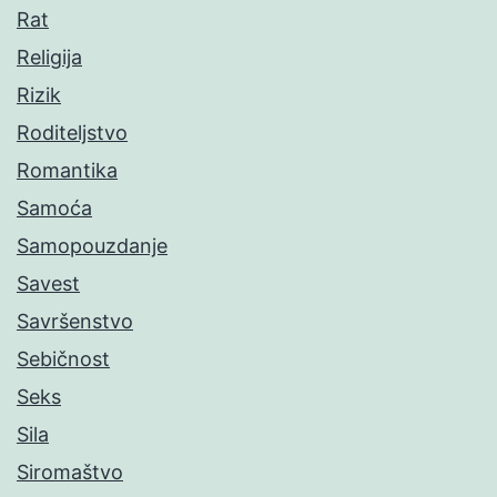
Rat
Religija
Rizik
Roditeljstvo
Romantika
Samoća
Samopouzdanje
Savest
Savršenstvo
Sebičnost
Seks
Sila
Siromaštvo