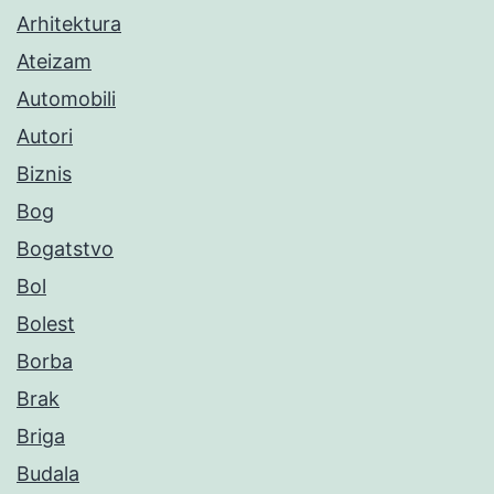
Arhitektura
Ateizam
Automobili
Autori
Biznis
Bog
Bogatstvo
Bol
Bolest
Borba
Brak
Briga
Budala