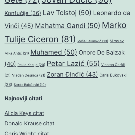
Lav Tolstoj
(50)
Leonardo da
Konfučije
(36)
Marko
Mahatma Gandi
(50)
Vinči
(45)
Tulije Ciceron
(81)
Miroslav
Meša Selimović
(19)
Muhamed
(50)
Onore De Balzak
Mika Antić
(21)
Petar Lazić
(55)
(40)
Paulo Koeljo
(20)
Vinston Čerčil
Zoran Đinđić
(43)
Čarls Bukovski
(21)
Vladan Desnica
(21)
(23)
Đorđe Balašević
(19)
Najnoviji citati
Alicia Keys citat
Donald Krause citat
Chris Wright citat