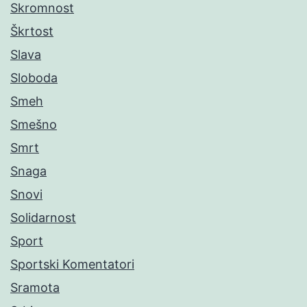
Skromnost
Škrtost
Slava
Sloboda
Smeh
Smešno
Smrt
Snaga
Snovi
Solidarnost
Sport
Sportski Komentatori
Sramota