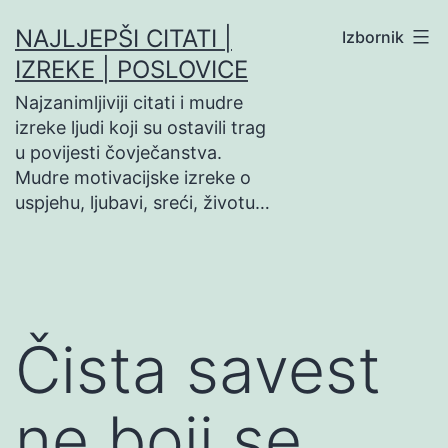
Preskoči
NAJLJEPŠI CITATI |
Izbornik
na
IZREKE | POSLOVICE
sadržaj
Najzanimljiviji citati i mudre
izreke ljudi koji su ostavili trag
u povijesti čovječanstva.
Mudre motivacijske izreke o
uspjehu, ljubavi, sreći, životu…
Čista savest
ne boji se…