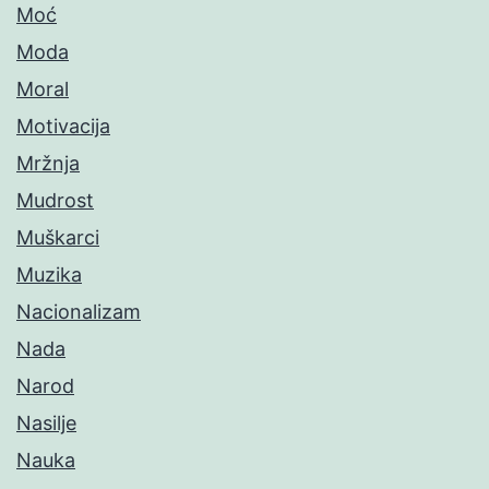
Moć
Moda
Moral
Motivacija
Mržnja
Mudrost
Muškarci
Muzika
Nacionalizam
Nada
Narod
Nasilje
Nauka