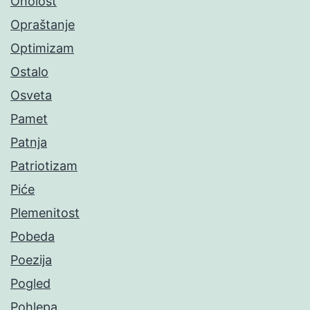
Oholost
Opraštanje
Optimizam
Ostalo
Osveta
Pamet
Patnja
Patriotizam
Piće
Plemenitost
Pobeda
Poezija
Pogled
Pohlepa