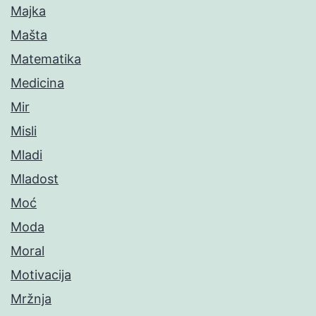
Majka
Mašta
Matematika
Medicina
Mir
Misli
Mladi
Mladost
Moć
Moda
Moral
Motivacija
Mržnja