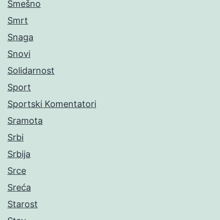
Smešno
Smrt
Snaga
Snovi
Solidarnost
Sport
Sportski Komentatori
Sramota
Srbi
Srbija
Srce
Sreća
Starost