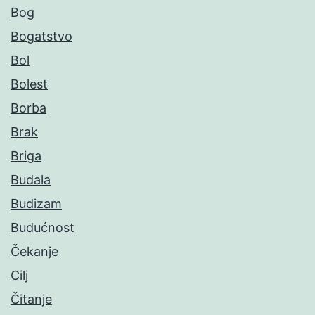
Bog
Bogatstvo
Bol
Bolest
Borba
Brak
Briga
Budala
Budizam
Budućnost
Čekanje
Cilj
Čitanje