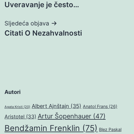
Uveravanje je često…
objava
Sljedeća objava
Citati O Nezahvalnosti
Autori
Albert Ajnštajn
(35)
Anatol Frans
(26)
Agata Kristi
(20)
Artur Šopenhauer
(47)
Aristotel
(33)
Bendžamin Frenklin
(75)
Blez Paskal