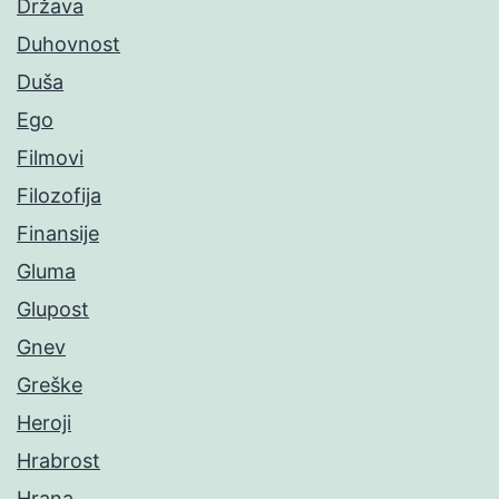
Država
Duhovnost
Duša
Ego
Filmovi
Filozofija
Finansije
Gluma
Glupost
Gnev
Greške
Heroji
Hrabrost
Hrana