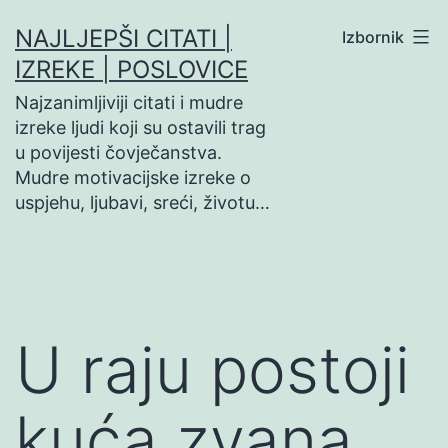
Preskoči
NAJLJEPŠI CITATI |
Izbornik
na
IZREKE | POSLOVICE
sadržaj
Najzanimljiviji citati i mudre
izreke ljudi koji su ostavili trag
u povijesti čovječanstva.
Mudre motivacijske izreke o
uspjehu, ljubavi, sreći, životu…
U raju postoji
kuća zvana