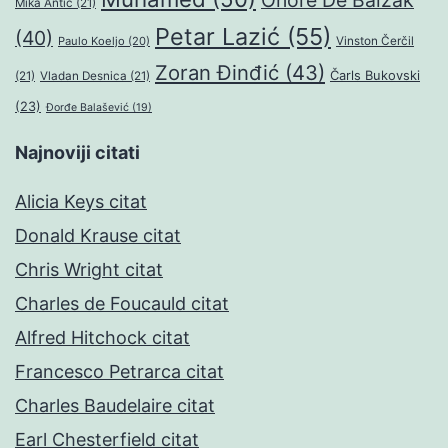
Onore De Balzak
Mika Antić
(21)
Petar Lazić
(55)
(40)
Paulo Koeljo
(20)
Vinston Čerčil
Zoran Đinđić
(43)
Čarls Bukovski
(21)
Vladan Desnica
(21)
(23)
Đorđe Balašević
(19)
Najnoviji citati
Alicia Keys citat
Donald Krause citat
Chris Wright citat
Charles de Foucauld citat
Alfred Hitchock citat
Francesco Petrarca citat
Charles Baudelaire citat
Earl Chesterfield citat