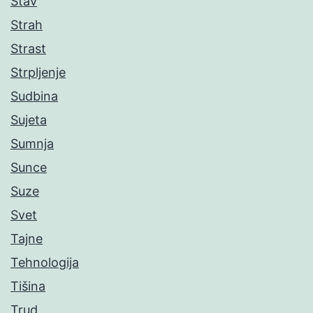
Stav
Strah
Strast
Strpljenje
Sudbina
Sujeta
Sumnja
Sunce
Suze
Svet
Tajne
Tehnologija
Tišina
Trud