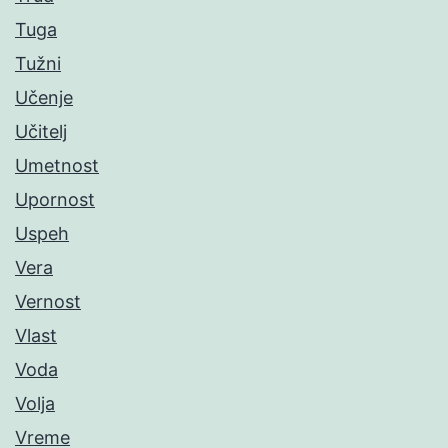
Tuga
Tužni
Učenje
Učitelj
Umetnost
Upornost
Uspeh
Vera
Vernost
Vlast
Voda
Volja
Vreme