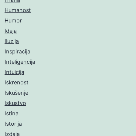
Humanost
Humor
Ideja
Iluzija
Inspiracija
Inteligencija
Intuicija
Iskrenost
Iskušenje
Iskustvo
Istina
Istorija
Izdaja