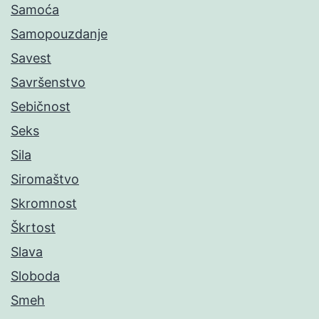
Samoća
Samopouzdanje
Savest
Savršenstvo
Sebičnost
Seks
Sila
Siromaštvo
Skromnost
Škrtost
Slava
Sloboda
Smeh