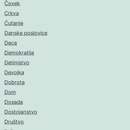
Čovek
Crkva
Ćutanje
Danske poslovice
Deca
Demokratija
Detinjstvo
Devojka
Dobrota
Dom
Dosada
Dostojanstvo
Društvo