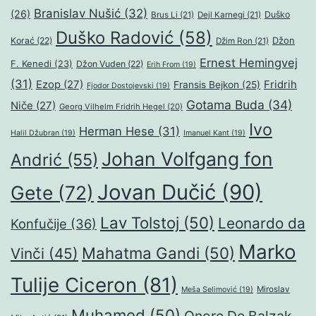
Branislav Nušić
(32)
(26)
Duško
Brus Li
(21)
Dejl Karnegi
(21)
Duško Radović
(58)
Džon
Korać
(22)
Džim Ron
(21)
Ernest Hemingvej
F. Kenedi
(23)
Džon Vuden
(22)
Erih From
(19)
(31)
Ezop
(27)
Fridrih
Fransis Bejkon
(25)
Fjodor Dostojevski
(19)
Gotama Buda
(34)
Niče
(27)
Georg Vilhelm Fridrih Hegel
(20)
Ivo
Herman Hese
(31)
Halil Džubran
(19)
Imanuel Kant
(19)
Johan Volfgang fon
Andrić
(55)
Jovan Dučić
(90)
Gete
(72)
Lav Tolstoj
(50)
Leonardo da
Konfučije
(36)
Marko
Mahatma Gandi
(50)
Vinči
(45)
Tulije Ciceron
(81)
Miroslav
Meša Selimović
(19)
Muhamed
(50)