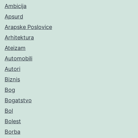
Ambicija
Apsurd
Arapske Poslovice
Arhitektura
Ateizam
Automobili
Autori
Biznis
Bog
Bogatstvo
Bol
Bolest
Borba