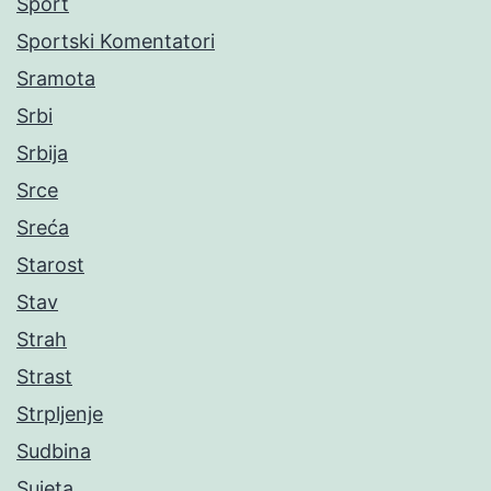
Sport
Sportski Komentatori
Sramota
Srbi
Srbija
Srce
Sreća
Starost
Stav
Strah
Strast
Strpljenje
Sudbina
Sujeta