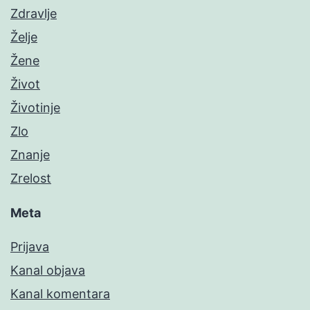
Zdravlje
Želje
Žene
Život
Životinje
Zlo
Znanje
Zrelost
Meta
Prijava
Kanal objava
Kanal komentara