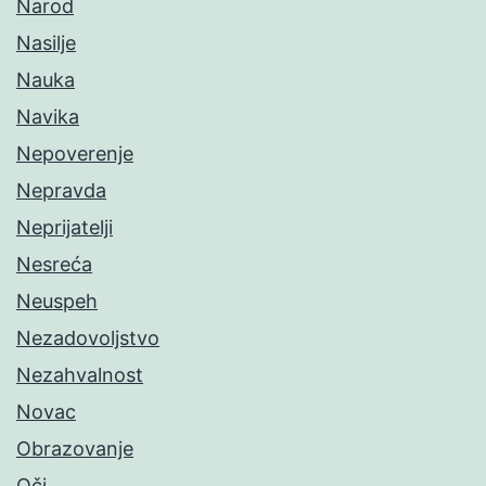
Narod
Nasilje
Nauka
Navika
Nepoverenje
Nepravda
Neprijatelji
Nesreća
Neuspeh
Nezadovoljstvo
Nezahvalnost
Novac
Obrazovanje
Oči