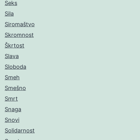
Seks
Sila
Siromaštvo
Skromnost
Škrtost
Slava
Sloboda
Smeh
Smešno
Smrt
Snaga
Snovi
Solidarnost