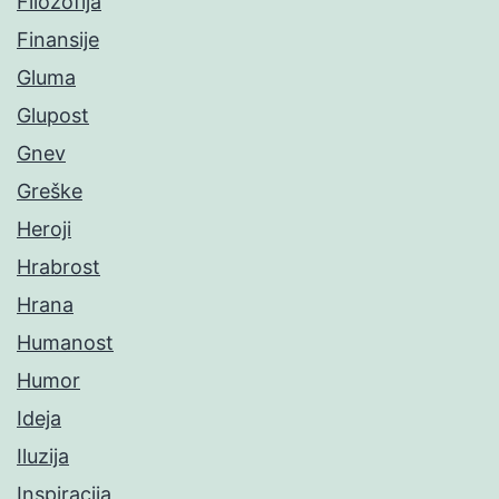
Filozofija
Finansije
Gluma
Glupost
Gnev
Greške
Heroji
Hrabrost
Hrana
Humanost
Humor
Ideja
Iluzija
Inspiracija