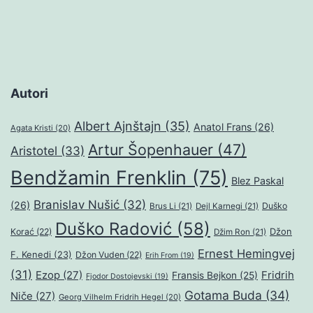
Autori
Albert Ajnštajn
(35)
Anatol Frans
(26)
Agata Kristi
(20)
Artur Šopenhauer
(47)
Aristotel
(33)
Bendžamin Frenklin
(75)
Blez Paskal
Branislav Nušić
(32)
(26)
Duško
Brus Li
(21)
Dejl Karnegi
(21)
Duško Radović
(58)
Džon
Korać
(22)
Džim Ron
(21)
Ernest Hemingvej
F. Kenedi
(23)
Džon Vuden
(22)
Erih From
(19)
(31)
Ezop
(27)
Fridrih
Fransis Bejkon
(25)
Fjodor Dostojevski
(19)
Gotama Buda
(34)
Niče
(27)
Georg Vilhelm Fridrih Hegel
(20)