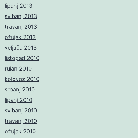
lipanj 2013
svibanj 2013
travanj 2013
ožujak 2013
veljača 2013
listopad 2010
rujan 2010
kolovoz 2010
srpanj 2010
lipanj 2010
svibanj 2010
travanj 2010
ožujak 2010