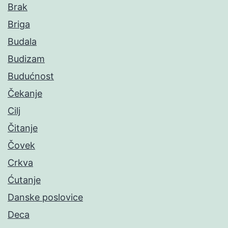
Brak
Briga
Budala
Budizam
Budućnost
Čekanje
Cilj
Čitanje
Čovek
Crkva
Ćutanje
Danske poslovice
Deca