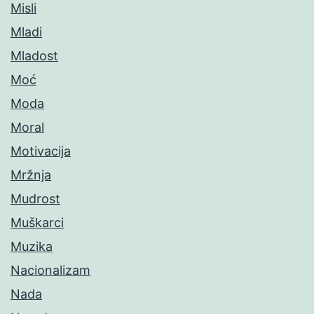
Misli
Mladi
Mladost
Moć
Moda
Moral
Motivacija
Mržnja
Mudrost
Muškarci
Muzika
Nacionalizam
Nada