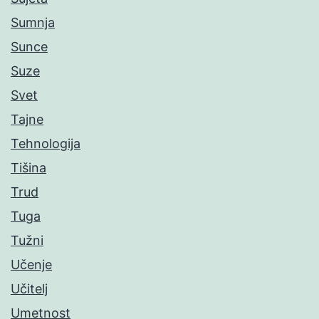
Sumnja
Sunce
Suze
Svet
Tajne
Tehnologija
Tišina
Trud
Tuga
Tužni
Učenje
Učitelj
Umetnost