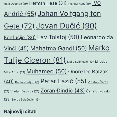
Ivo
Herman Hese
(31)
Halil Džubran
(19)
Imanuel Kant
(19)
Johan Volfgang fon
Andrić
(55)
Jovan Dučić
(90)
Gete
(72)
Lav Tolstoj
(50)
Leonardo da
Konfučije
(36)
Marko
Mahatma Gandi
(50)
Vinči
(45)
Tulije Ciceron
(81)
Miroslav
Meša Selimović
(19)
Muhamed
(50)
Onore De Balzak
Mika Antić
(21)
Petar Lazić
(55)
(40)
Paulo Koeljo
(20)
Vinston Čerčil
Zoran Đinđić
(43)
Čarls Bukovski
(21)
Vladan Desnica
(21)
(23)
Đorđe Balašević
(19)
Najnoviji citati