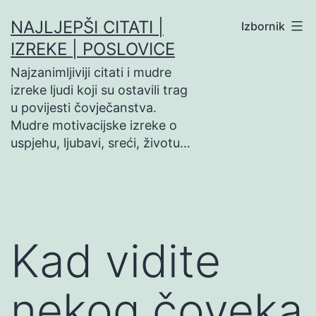
Preskoči
NAJLJEPŠI CITATI |
Izbornik
na
IZREKE | POSLOVICE
sadržaj
Najzanimljiviji citati i mudre
izreke ljudi koji su ostavili trag
u povijesti čovječanstva.
Mudre motivacijske izreke o
uspjehu, ljubavi, sreći, životu…
Kad vidite
nekog čoveka