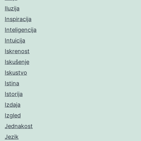
Iluzija
Inspiracija
Inteligencija
Intuicija
Iskrenost
Iskušenje
Iskustvo
Istina
Istorija
Izdaja
Izgled
Jednakost
Jezik