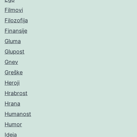
Filmovi
Filozofija
Finansije
Gluma
Glupost
Gnev
Greške
Heroji
Hrabrost
Hrana
Humanost
Humor
Ideja