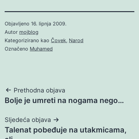
Objavljeno
16. lipnja 2009.
Autor
mojblog
Kategorizirano kao
Čovek
,
Narod
Označeno
Muhamed
Navigacija
Prethodna objava
Bolje je umreti na nogama nego…
objava
Sljedeća objava
Talenat pobeđuje na utakmicama,