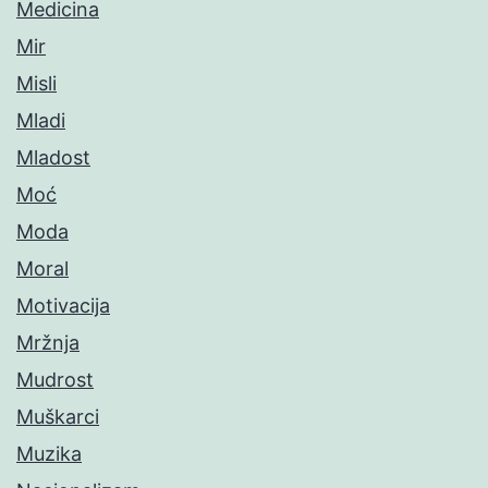
Medicina
Mir
Misli
Mladi
Mladost
Moć
Moda
Moral
Motivacija
Mržnja
Mudrost
Muškarci
Muzika