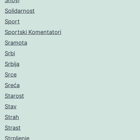
Snovi
Solidarnost
Sport
Sportski Komentatori
Sramota
Srbi
Srbija
Srce
Sreća
Starost
Stav
Strah
Strast
Strpljenje