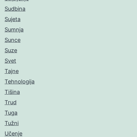
Sudbina
Sujeta
Sumnja
Sunce
Suze
Svet
Tajne
Tehnologija
Tišina
Trud
Tuga
Tužni
Učenje