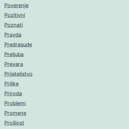
Poverenje
Pozitivni
Poznati
Pravda
Predrasude
Preljuba
Prevara
Prijateljstvo
Prilike
Priroda
Problemi
Promene
Prošlost