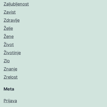
Zaljubljenost
Zavist
Zdravlje
Želje
Žene
Život
Životinje
Zlo
Znanje
Zrelost
Meta
Prijava