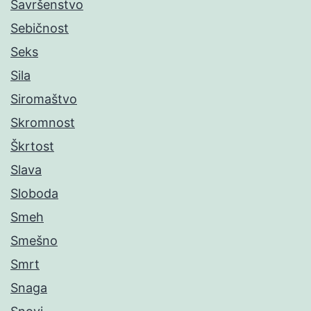
Savršenstvo
Sebičnost
Seks
Sila
Siromaštvo
Skromnost
Škrtost
Slava
Sloboda
Smeh
Smešno
Smrt
Snaga