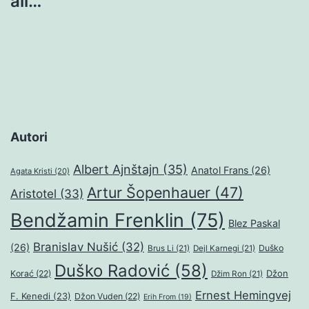
ali…
Autori
Albert Ajnštajn
(35)
Anatol Frans
(26)
Agata Kristi
(20)
Artur Šopenhauer
(47)
Aristotel
(33)
Bendžamin Frenklin
(75)
Blez Paskal
Branislav Nušić
(32)
(26)
Duško
Brus Li
(21)
Dejl Karnegi
(21)
Duško Radović
(58)
Džon
Korać
(22)
Džim Ron
(21)
Ernest Hemingvej
F. Kenedi
(23)
Džon Vuden
(22)
Erih From
(19)