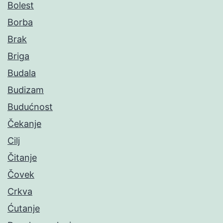
Bolest
Borba
Brak
Briga
Budala
Budizam
Budućnost
Čekanje
Cilj
Čitanje
Čovek
Crkva
Ćutanje