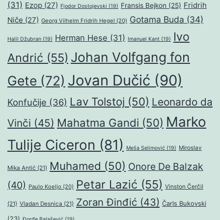
(31)
Ezop
(27)
Fridrih
Fransis Bejkon
(25)
Fjodor Dostojevski
(19)
Gotama Buda
(34)
Niče
(27)
Georg Vilhelm Fridrih Hegel
(20)
Ivo
Herman Hese
(31)
Halil Džubran
(19)
Imanuel Kant
(19)
Johan Volfgang fon
Andrić
(55)
Jovan Dučić
(90)
Gete
(72)
Lav Tolstoj
(50)
Leonardo da
Konfučije
(36)
Marko
Mahatma Gandi
(50)
Vinči
(45)
Tulije Ciceron
(81)
Miroslav
Meša Selimović
(19)
Muhamed
(50)
Onore De Balzak
Mika Antić
(21)
Petar Lazić
(55)
(40)
Paulo Koeljo
(20)
Vinston Čerčil
Zoran Đinđić
(43)
Čarls Bukovski
(21)
Vladan Desnica
(21)
(23)
Đorđe Balašević
(19)