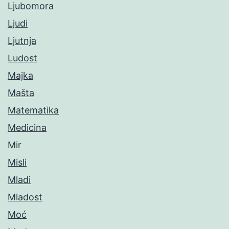
Ljubomora
Ljudi
Ljutnja
Ludost
Majka
Mašta
Matematika
Medicina
Mir
Misli
Mladi
Mladost
Moć