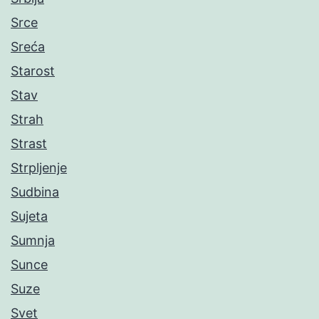
Srce
Sreća
Starost
Stav
Strah
Strast
Strpljenje
Sudbina
Sujeta
Sumnja
Sunce
Suze
Svet