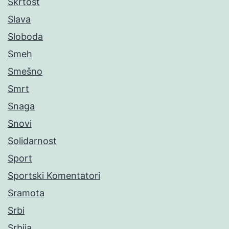
Škrtost
Slava
Sloboda
Smeh
Smešno
Smrt
Snaga
Snovi
Solidarnost
Sport
Sportski Komentatori
Sramota
Srbi
Srbija