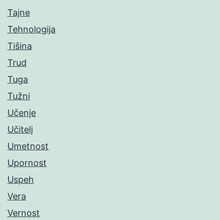
Tajne
Tehnologija
Tišina
Trud
Tuga
Tužni
Učenje
Učitelj
Umetnost
Upornost
Uspeh
Vera
Vernost