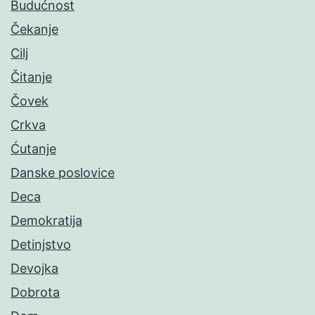
Budućnost
Čekanje
Cilj
Čitanje
Čovek
Crkva
Ćutanje
Danske poslovice
Deca
Demokratija
Detinjstvo
Devojka
Dobrota