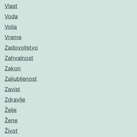
Vlast
Voda
Volja
Vreme
Zadovoljstvo
Zahvalnost
Zakon
Zaljubljenost
Zavist
Zdravlje
Želje
Žene
Život