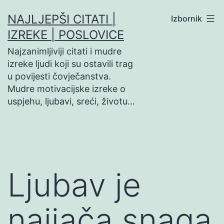
Preskoči
NAJLJEPŠI CITATI |
Izbornik
na
IZREKE | POSLOVICE
sadržaj
Najzanimljiviji citati i mudre
izreke ljudi koji su ostavili trag
u povijesti čovječanstva.
Mudre motivacijske izreke o
uspjehu, ljubavi, sreći, životu…
Ljubav je
najjača snaga