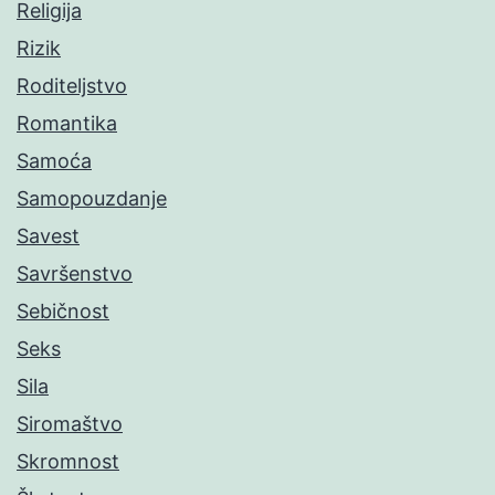
Religija
Rizik
Roditeljstvo
Romantika
Samoća
Samopouzdanje
Savest
Savršenstvo
Sebičnost
Seks
Sila
Siromaštvo
Skromnost