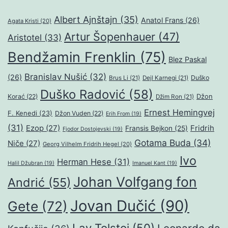
Albert Ajnštajn
(35)
Anatol Frans
(26)
Agata Kristi
(20)
Artur Šopenhauer
(47)
Aristotel
(33)
Bendžamin Frenklin
(75)
Blez Paskal
Branislav Nušić
(32)
(26)
Duško
Brus Li
(21)
Dejl Karnegi
(21)
Duško Radović
(58)
Džon
Korać
(22)
Džim Ron
(21)
Ernest Hemingvej
F. Kenedi
(23)
Džon Vuden
(22)
Erih From
(19)
(31)
Ezop
(27)
Fridrih
Fransis Bejkon
(25)
Fjodor Dostojevski
(19)
Gotama Buda
(34)
Niče
(27)
Georg Vilhelm Fridrih Hegel
(20)
Ivo
Herman Hese
(31)
Halil Džubran
(19)
Imanuel Kant
(19)
Johan Volfgang fon
Andrić
(55)
Jovan Dučić
(90)
Gete
(72)
Lav Tolstoj
(50)