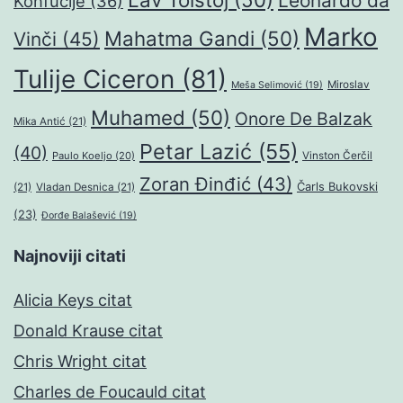
Leonardo da
Konfučije
(36)
Marko
Mahatma Gandi
(50)
Vinči
(45)
Tulije Ciceron
(81)
Miroslav
Meša Selimović
(19)
Muhamed
(50)
Onore De Balzak
Mika Antić
(21)
Petar Lazić
(55)
(40)
Paulo Koeljo
(20)
Vinston Čerčil
Zoran Đinđić
(43)
Čarls Bukovski
(21)
Vladan Desnica
(21)
(23)
Đorđe Balašević
(19)
Najnoviji citati
Alicia Keys citat
Donald Krause citat
Chris Wright citat
Charles de Foucauld citat