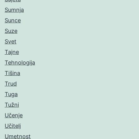
Sumnja
Sunce
Suze
Svet
Tajne
Tehnologija
Tišina
Trud
Tuga
Tužni
Učenje
Učitelj
Umetnost