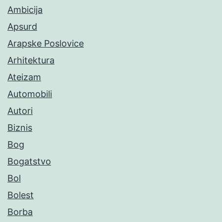
Ambicija
Apsurd
Arapske Poslovice
Arhitektura
Ateizam
Automobili
Autori
Biznis
Bog
Bogatstvo
Bol
Bolest
Borba