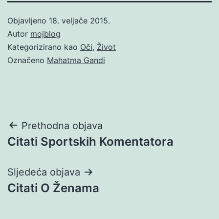
Objavljeno
18. veljače 2015.
Autor
mojblog
Kategorizirano kao
Oči
,
Život
Označeno
Mahatma Gandi
Navigacija
Prethodna objava
Citati Sportskih Komentatora
objava
Sljedeća objava
Citati O Ženama