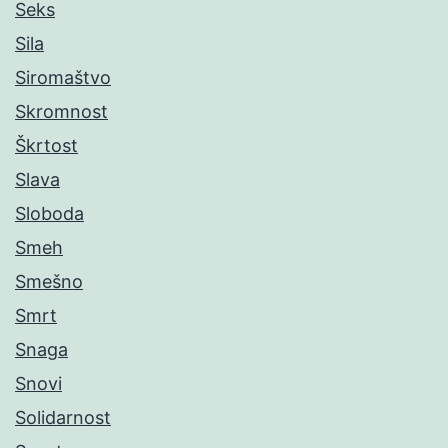
Seks
Sila
Siromaštvo
Skromnost
Škrtost
Slava
Sloboda
Smeh
Smešno
Smrt
Snaga
Snovi
Solidarnost