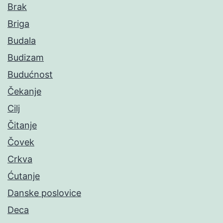
Brak
Briga
Budala
Budizam
Budućnost
Čekanje
Cilj
Čitanje
Čovek
Crkva
Ćutanje
Danske poslovice
Deca