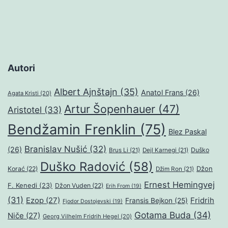
Autori
Albert Ajnštajn
(35)
Anatol Frans
(26)
Agata Kristi
(20)
Artur Šopenhauer
(47)
Aristotel
(33)
Bendžamin Frenklin
(75)
Blez Paskal
Branislav Nušić
(32)
(26)
Duško
Brus Li
(21)
Dejl Karnegi
(21)
Duško Radović
(58)
Džon
Korać
(22)
Džim Ron
(21)
Ernest Hemingvej
F. Kenedi
(23)
Džon Vuden
(22)
Erih From
(19)
(31)
Ezop
(27)
Fridrih
Fransis Bejkon
(25)
Fjodor Dostojevski
(19)
Gotama Buda
(34)
Niče
(27)
Georg Vilhelm Fridrih Hegel
(20)