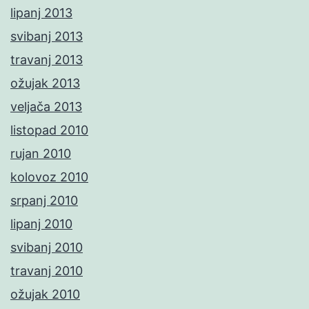
lipanj 2013
svibanj 2013
travanj 2013
ožujak 2013
veljača 2013
listopad 2010
rujan 2010
kolovoz 2010
srpanj 2010
lipanj 2010
svibanj 2010
travanj 2010
ožujak 2010