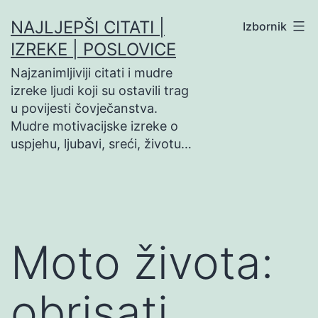
Preskoči
NAJLJEPŠI CITATI |
Izbornik
na
IZREKE | POSLOVICE
sadržaj
Najzanimljiviji citati i mudre
izreke ljudi koji su ostavili trag
u povijesti čovječanstva.
Mudre motivacijske izreke o
uspjehu, ljubavi, sreći, životu…
Moto života:
obrisati