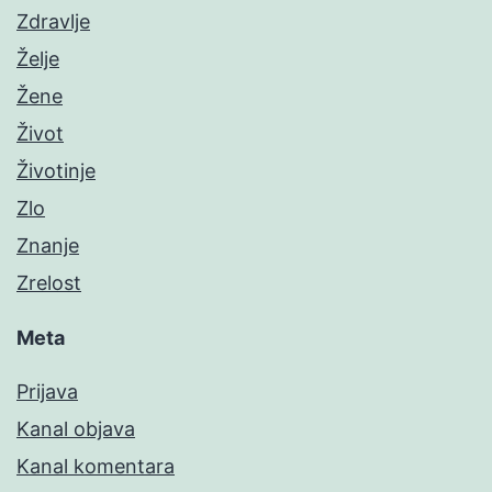
Zdravlje
Želje
Žene
Život
Životinje
Zlo
Znanje
Zrelost
Meta
Prijava
Kanal objava
Kanal komentara