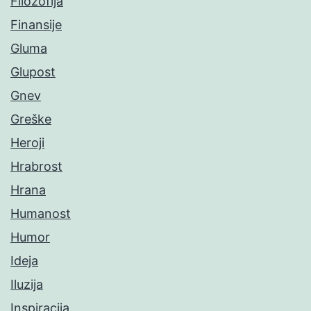
Filozofija
Finansije
Gluma
Glupost
Gnev
Greške
Heroji
Hrabrost
Hrana
Humanost
Humor
Ideja
Iluzija
Inspiracija