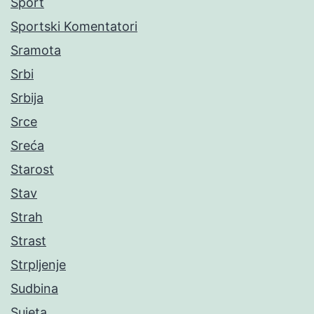
Sport
Sportski Komentatori
Sramota
Srbi
Srbija
Srce
Sreća
Starost
Stav
Strah
Strast
Strpljenje
Sudbina
Sujeta