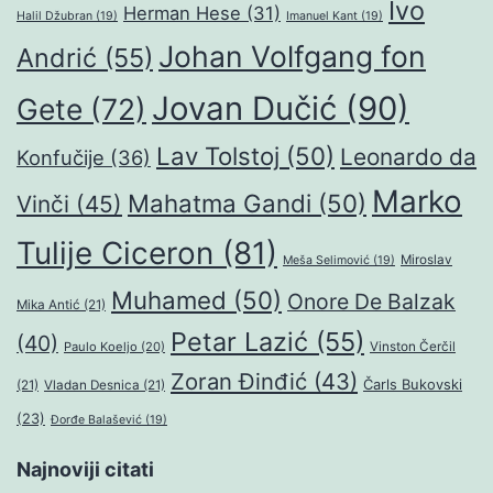
Ivo
Herman Hese
(31)
Halil Džubran
(19)
Imanuel Kant
(19)
Johan Volfgang fon
Andrić
(55)
Jovan Dučić
(90)
Gete
(72)
Lav Tolstoj
(50)
Leonardo da
Konfučije
(36)
Marko
Mahatma Gandi
(50)
Vinči
(45)
Tulije Ciceron
(81)
Miroslav
Meša Selimović
(19)
Muhamed
(50)
Onore De Balzak
Mika Antić
(21)
Petar Lazić
(55)
(40)
Paulo Koeljo
(20)
Vinston Čerčil
Zoran Đinđić
(43)
Čarls Bukovski
(21)
Vladan Desnica
(21)
(23)
Đorđe Balašević
(19)
Najnoviji citati