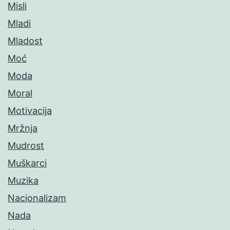
Misli
Mladi
Mladost
Moć
Moda
Moral
Motivacija
Mržnja
Mudrost
Muškarci
Muzika
Nacionalizam
Nada