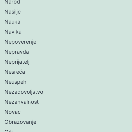
Narod
Nasilje
Nauka
Navika
Nepoverenje
Nepravda
Neprijatelji
Nesreća
Neuspeh
Nezadovoljstvo
Nezahvalnost
Novac
Obrazovanje
Oči