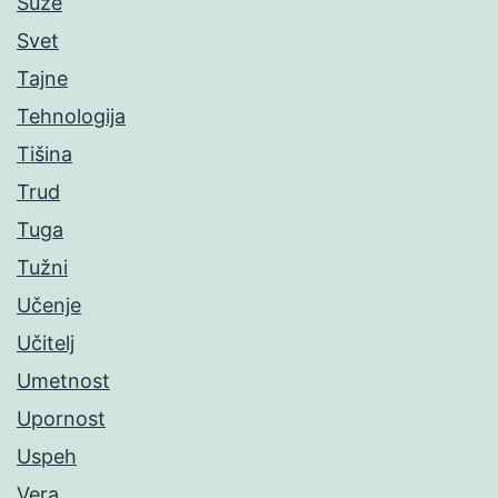
Suze
Svet
Tajne
Tehnologija
Tišina
Trud
Tuga
Tužni
Učenje
Učitelj
Umetnost
Upornost
Uspeh
Vera