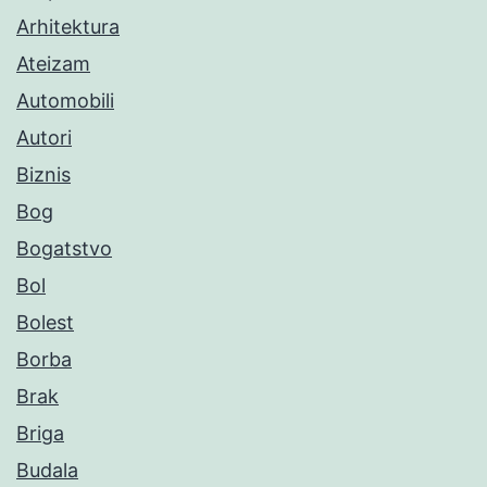
Arhitektura
Ateizam
Automobili
Autori
Biznis
Bog
Bogatstvo
Bol
Bolest
Borba
Brak
Briga
Budala