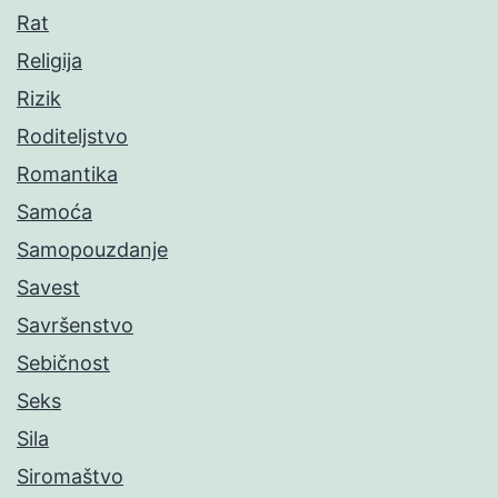
Rat
Religija
Rizik
Roditeljstvo
Romantika
Samoća
Samopouzdanje
Savest
Savršenstvo
Sebičnost
Seks
Sila
Siromaštvo