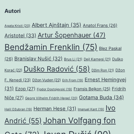
Autori
Albert Ajnštajn
(35)
Anatol Frans
(26)
Agata Kristi
(20)
Artur Šopenhauer
(47)
Aristotel
(33)
Bendžamin Frenklin
(75)
Blez Paskal
Branislav Nušić
(32)
(26)
Duško
Brus Li
(21)
Dejl Karnegi
(21)
Duško Radović
(58)
Džon
Korać
(22)
Džim Ron
(21)
Ernest Hemingvej
F. Kenedi
(23)
Džon Vuden
(22)
Erih From
(19)
(31)
Ezop
(27)
Fridrih
Fransis Bejkon
(25)
Fjodor Dostojevski
(19)
Gotama Buda
(34)
Niče
(27)
Georg Vilhelm Fridrih Hegel
(20)
Ivo
Herman Hese
(31)
Halil Džubran
(19)
Imanuel Kant
(19)
Johan Volfgang fon
Andrić
(55)