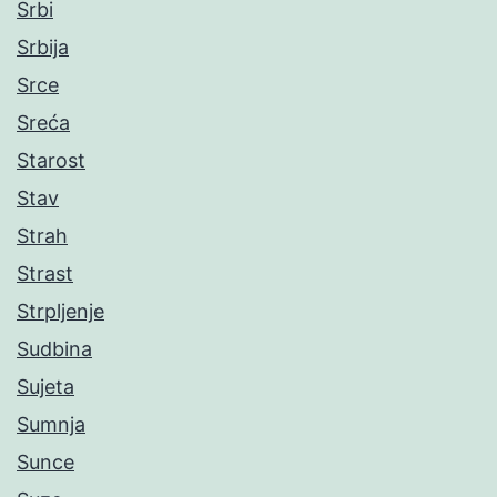
Srbi
Srbija
Srce
Sreća
Starost
Stav
Strah
Strast
Strpljenje
Sudbina
Sujeta
Sumnja
Sunce