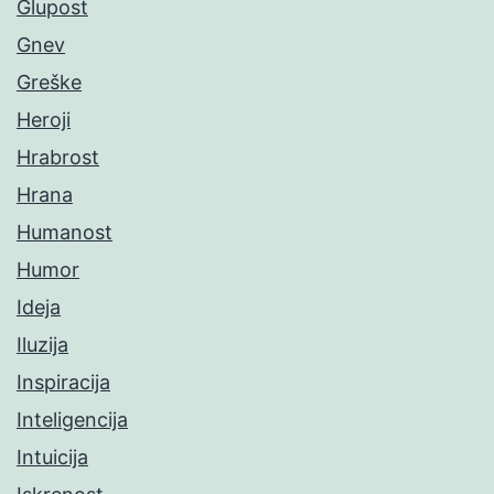
Glupost
Gnev
Greške
Heroji
Hrabrost
Hrana
Humanost
Humor
Ideja
Iluzija
Inspiracija
Inteligencija
Intuicija