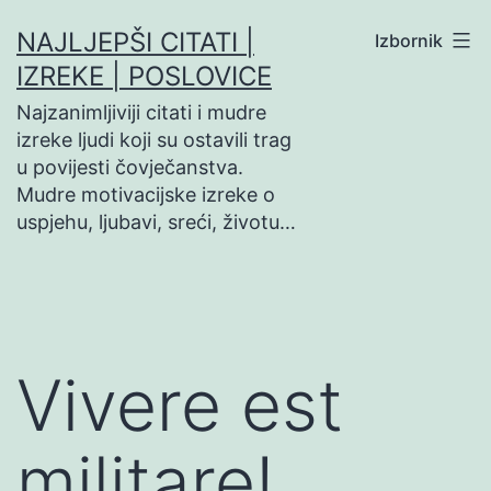
Preskoči
NAJLJEPŠI CITATI |
Izbornik
na
IZREKE | POSLOVICE
sadržaj
Najzanimljiviji citati i mudre
izreke ljudi koji su ostavili trag
u povijesti čovječanstva.
Mudre motivacijske izreke o
uspjehu, ljubavi, sreći, životu…
Vivere est
militare!