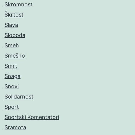
Skromnost
Škrtost
Slava
Sloboda
Smeh
Smešno
Smrt
Snaga
Snovi
Solidarnost
Sport
Sportski Komentatori
Sramota