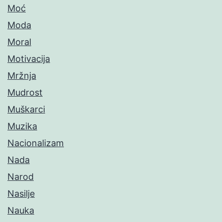
Moć
Moda
Moral
Motivacija
Mržnja
Mudrost
Muškarci
Muzika
Nacionalizam
Nada
Narod
Nasilje
Nauka