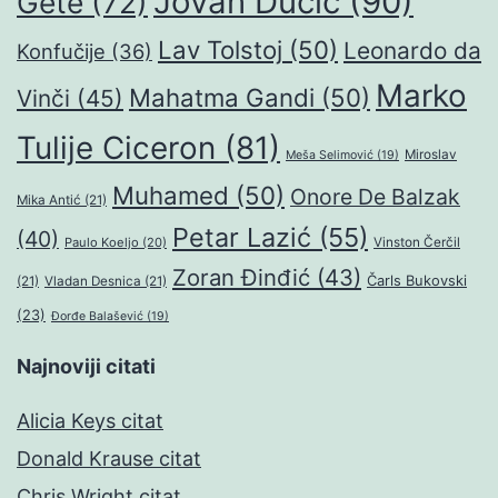
Jovan Dučić
(90)
Gete
(72)
Lav Tolstoj
(50)
Leonardo da
Konfučije
(36)
Marko
Mahatma Gandi
(50)
Vinči
(45)
Tulije Ciceron
(81)
Miroslav
Meša Selimović
(19)
Muhamed
(50)
Onore De Balzak
Mika Antić
(21)
Petar Lazić
(55)
(40)
Paulo Koeljo
(20)
Vinston Čerčil
Zoran Đinđić
(43)
Čarls Bukovski
(21)
Vladan Desnica
(21)
(23)
Đorđe Balašević
(19)
Najnoviji citati
Alicia Keys citat
Donald Krause citat
Chris Wright citat