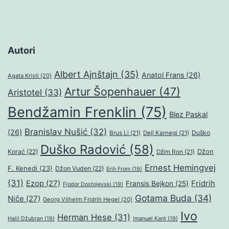
Autori
Albert Ajnštajn
(35)
Anatol Frans
(26)
Agata Kristi
(20)
Artur Šopenhauer
(47)
Aristotel
(33)
Bendžamin Frenklin
(75)
Blez Paskal
Branislav Nušić
(32)
(26)
Duško
Brus Li
(21)
Dejl Karnegi
(21)
Duško Radović
(58)
Džon
Korać
(22)
Džim Ron
(21)
Ernest Hemingvej
F. Kenedi
(23)
Džon Vuden
(22)
Erih From
(19)
(31)
Ezop
(27)
Fridrih
Fransis Bejkon
(25)
Fjodor Dostojevski
(19)
Gotama Buda
(34)
Niče
(27)
Georg Vilhelm Fridrih Hegel
(20)
Ivo
Herman Hese
(31)
Halil Džubran
(19)
Imanuel Kant
(19)