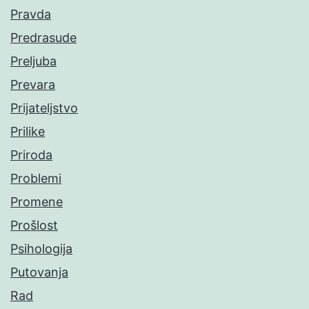
Pravda
Predrasude
Preljuba
Prevara
Prijateljstvo
Prilike
Priroda
Problemi
Promene
Prošlost
Psihologija
Putovanja
Rad