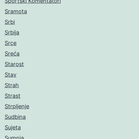
Sportski Komentatori
Sramota
Srbi
Srbija
Srce
Sreća
Starost
Stav
Strah
Strast
Strpljenje
Sudbina
Sujeta
Sumnja