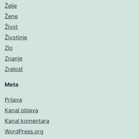
Želje
Žene
Život
Životinje
Zlo
Znanje
Zrelost
Meta
Prijava
Kanal objava
Kanal komentara
WordPress.org