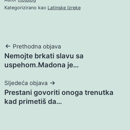
Kategorizirano kao
Latinske Izreke
Navigacija
Prethodna objava
Nemojte brkati slavu sa
objava
uspehom.Madona je…
Sljedeća objava
Prestani govoriti onoga trenutka
kad primetiš da…