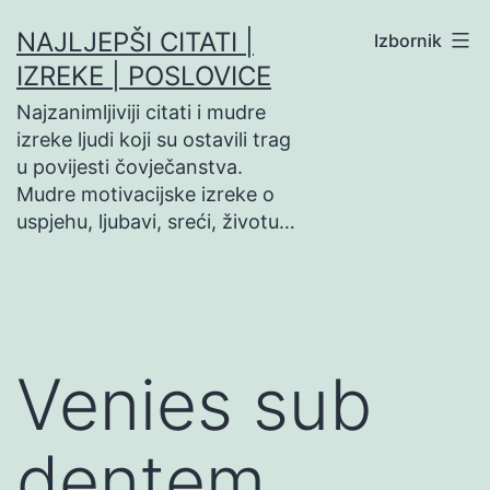
Preskoči
NAJLJEPŠI CITATI |
Izbornik
na
IZREKE | POSLOVICE
sadržaj
Najzanimljiviji citati i mudre
izreke ljudi koji su ostavili trag
u povijesti čovječanstva.
Mudre motivacijske izreke o
uspjehu, ljubavi, sreći, životu…
Venies sub
dentem