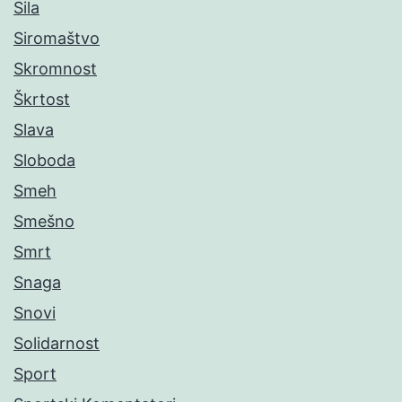
Sila
Siromaštvo
Skromnost
Škrtost
Slava
Sloboda
Smeh
Smešno
Smrt
Snaga
Snovi
Solidarnost
Sport