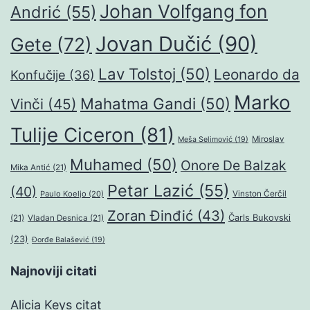
Johan Volfgang fon
Andrić
(55)
Jovan Dučić
(90)
Gete
(72)
Lav Tolstoj
(50)
Leonardo da
Konfučije
(36)
Marko
Mahatma Gandi
(50)
Vinči
(45)
Tulije Ciceron
(81)
Miroslav
Meša Selimović
(19)
Muhamed
(50)
Onore De Balzak
Mika Antić
(21)
Petar Lazić
(55)
(40)
Paulo Koeljo
(20)
Vinston Čerčil
Zoran Đinđić
(43)
Čarls Bukovski
(21)
Vladan Desnica
(21)
(23)
Đorđe Balašević
(19)
Najnoviji citati
Alicia Keys citat