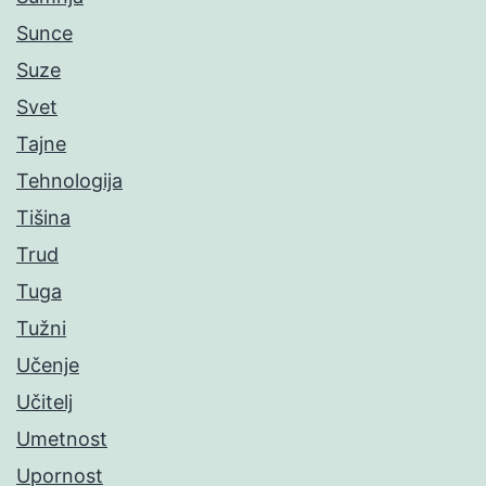
Sunce
Suze
Svet
Tajne
Tehnologija
Tišina
Trud
Tuga
Tužni
Učenje
Učitelj
Umetnost
Upornost