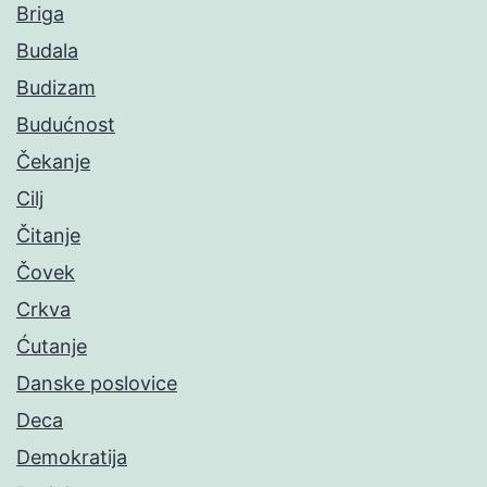
Briga
Budala
Budizam
Budućnost
Čekanje
Cilj
Čitanje
Čovek
Crkva
Ćutanje
Danske poslovice
Deca
Demokratija