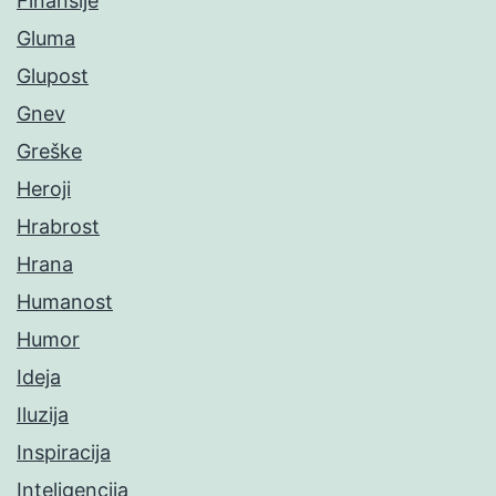
Finansije
Gluma
Glupost
Gnev
Greške
Heroji
Hrabrost
Hrana
Humanost
Humor
Ideja
Iluzija
Inspiracija
Inteligencija