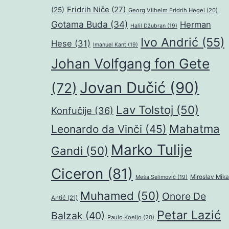
Fridrih Niče
(27)
(25)
Georg Vilhelm Fridrih Hegel
(20)
Gotama Buda
(34)
Herman
Halil Džubran
(19)
Ivo Andrić
(55)
Hese
(31)
Imanuel Kant
(19)
Johan Volfgang fon Gete
Jovan Dučić
(90)
(72)
Lav Tolstoj
(50)
Konfučije
(36)
Mahatma
Leonardo da Vinči
(45)
Marko Tulije
Gandi
(50)
Ciceron
(81)
Miroslav Mika
Meša Selimović
(19)
Muhamed
(50)
Onore De
Antić
(21)
Petar Lazić
Balzak
(40)
Paulo Koeljo
(20)