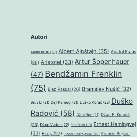
Autori
Albert Ajnštajn
(35)
Anatol Frans
Agata Kristi
(20)
Artur Šopenhauer
Aristotel
(33)
(26)
Bendžamin Frenklin
(47)
(75)
Branislav Nušić
(32)
Blez Paskal
(26)
Duško
Duško Korać
(22)
Brus Li
(21)
Dejl Karnegi
(21)
Radović
(58)
Džon F. Kenedi
Džim Ron
(21)
Ernest Hemingvej
(23)
Džon Vuden
(22)
Erih From
(19)
(31)
Ezop
(27)
Fransis Bejkon
Fjodor Dostojevski
(19)