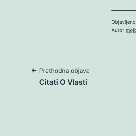
Objavljen
Autor
moj
Navigacija
Prethodna objava
Citati O Vlasti
objava