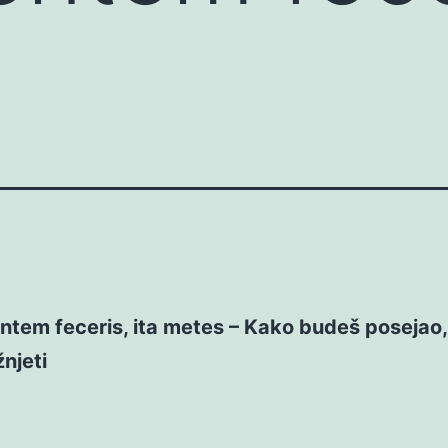
tem feceris, ita metes – Kako budeš posejao,
žnjeti