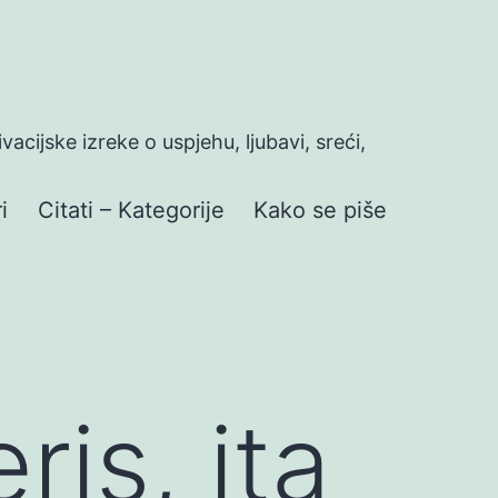
ivacijske izreke o uspjehu, ljubavi, sreći,
i
Citati – Kategorije
Kako se piše
is, ita