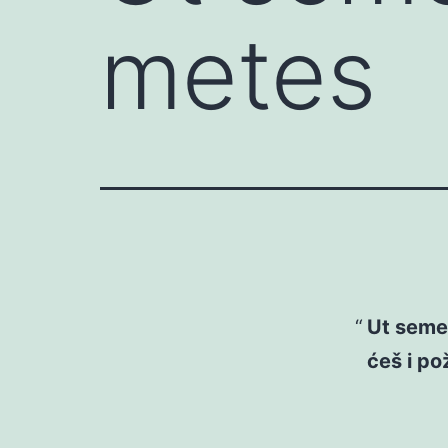
metes
Ut semen
ćeš i po