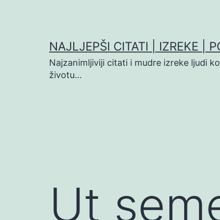
Preskoči
na
sadržaj
NAJLJEPŠI CITATI | IZREKE | 
Najzanimljiviji citati i mudre izreke ljudi 
životu…
Ut seme