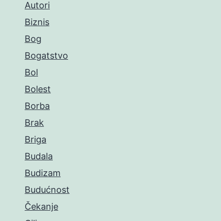
Autori
Biznis
Bog
Bogatstvo
Bol
Bolest
Borba
Brak
Briga
Budala
Budizam
Budućnost
Čekanje