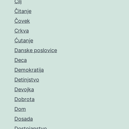
Cilj
Čitanje
Čovek
Crkva
Ćutanje
Danske poslovice
Deca
Demokratija
Detinjstvo
Devojka
Dobrota
Dom
Dosada
Dostojanstvo