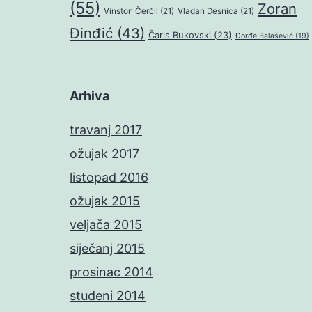
(55)
Zoran
Vinston Čerčil
(21)
Vladan Desnica
(21)
Đinđić
(43)
Čarls Bukovski
(23)
Đorđe Balašević
(19)
Arhiva
travanj 2017
ožujak 2017
listopad 2016
ožujak 2015
veljača 2015
siječanj 2015
prosinac 2014
studeni 2014