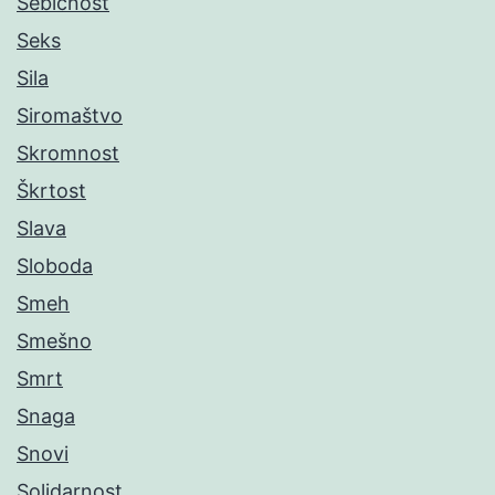
Sebičnost
Seks
Sila
Siromaštvo
Skromnost
Škrtost
Slava
Sloboda
Smeh
Smešno
Smrt
Snaga
Snovi
Solidarnost