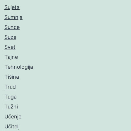
Sujeta
Sumnja
Sunce
Suze
Svet
Tajne
Tehnologija
Tišina
Trud
Tuga
Tužni
Učenje
Učitelj