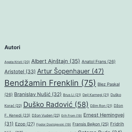
Autori
Albert Ajnštajn
(35)
Anatol Frans
(26)
Agata Kristi
(20)
Artur Šopenhauer
(47)
Aristotel
(33)
Bendžamin Frenklin
(75)
Blez Paskal
Branislav Nušić
(32)
(26)
Duško
Brus Li
(21)
Dejl Karnegi
(21)
Duško Radović
(58)
Džon
Korać
(22)
Džim Ron
(21)
Ernest Hemingvej
F. Kenedi
(23)
Džon Vuden
(22)
Erih From
(19)
(31)
Ezop
(27)
Fridrih
Fransis Bejkon
(25)
Fjodor Dostojevski
(19)