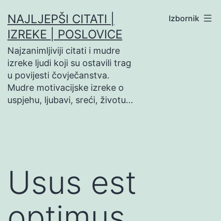
Preskoči
NAJLJEPŠI CITATI |
Izbornik
na
IZREKE | POSLOVICE
sadržaj
Najzanimljiviji citati i mudre
izreke ljudi koji su ostavili trag
u povijesti čovječanstva.
Mudre motivacijske izreke o
uspjehu, ljubavi, sreći, životu…
Usus est
optimus