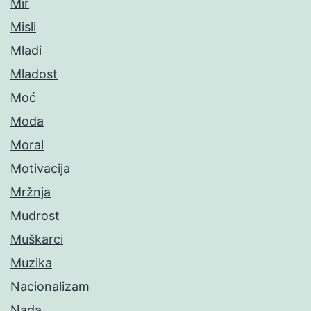
Mir
Misli
Mladi
Mladost
Moć
Moda
Moral
Motivacija
Mržnja
Mudrost
Muškarci
Muzika
Nacionalizam
Nada