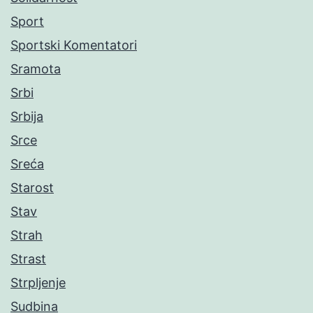
Sport
Sportski Komentatori
Sramota
Srbi
Srbija
Srce
Sreća
Starost
Stav
Strah
Strast
Strpljenje
Sudbina