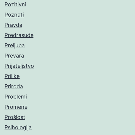
Pozitivni
Poznati
Pravda
Predrasude
Preljuba
Prevara
Prijateljstvo
Prilike
Priroda
Problemi
Promene
Prošlost
Psihologija