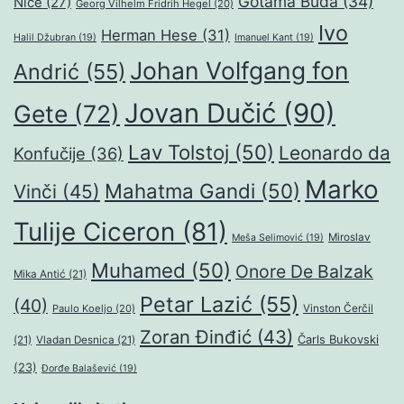
Gotama Buda
(34)
Niče
(27)
Georg Vilhelm Fridrih Hegel
(20)
Ivo
Herman Hese
(31)
Halil Džubran
(19)
Imanuel Kant
(19)
Johan Volfgang fon
Andrić
(55)
Jovan Dučić
(90)
Gete
(72)
Lav Tolstoj
(50)
Leonardo da
Konfučije
(36)
Marko
Mahatma Gandi
(50)
Vinči
(45)
Tulije Ciceron
(81)
Miroslav
Meša Selimović
(19)
Muhamed
(50)
Onore De Balzak
Mika Antić
(21)
Petar Lazić
(55)
(40)
Paulo Koeljo
(20)
Vinston Čerčil
Zoran Đinđić
(43)
Čarls Bukovski
(21)
Vladan Desnica
(21)
(23)
Đorđe Balašević
(19)