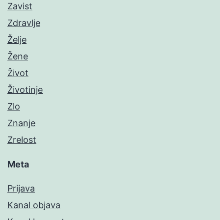
Zavist
Zdravlje
Želje
Žene
Život
Životinje
Zlo
Znanje
Zrelost
Meta
Prijava
Kanal objava