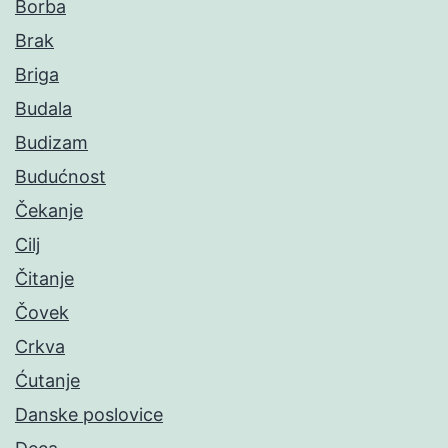
Borba
Brak
Briga
Budala
Budizam
Budućnost
Čekanje
Cilj
Čitanje
Čovek
Crkva
Ćutanje
Danske poslovice