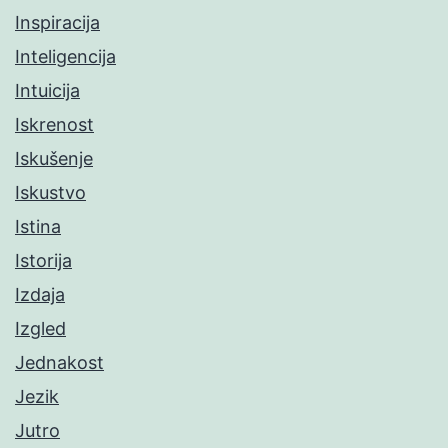
Inspiracija
Inteligencija
Intuicija
Iskrenost
Iskušenje
Iskustvo
Istina
Istorija
Izdaja
Izgled
Jednakost
Jezik
Jutro