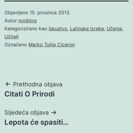
Objavljeno
15. prosinca 2013.
Autor
mojblog
Kategorizirano kao
Iskustvo
,
Latinske Izreke
,
Učenje
,
Učitelj
Označeno
Marko Tulije Ciceron
Navigacija
Prethodna objava
Citati O Prirodi
objava
Sljedeća objava
Lepota će spasiti…