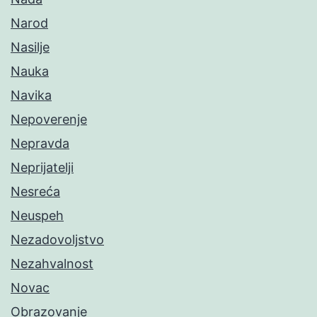
Narod
Nasilje
Nauka
Navika
Nepoverenje
Nepravda
Neprijatelji
Nesreća
Neuspeh
Nezadovoljstvo
Nezahvalnost
Novac
Obrazovanje