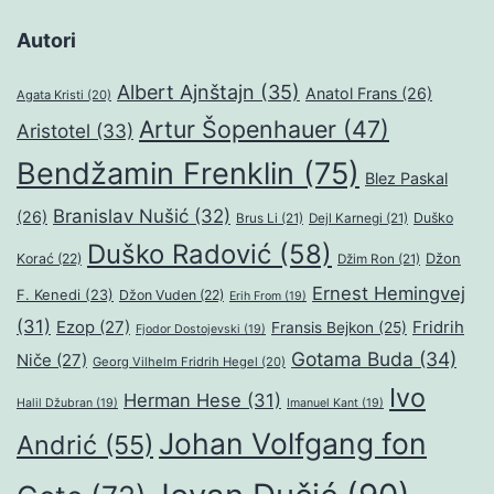
Autori
Albert Ajnštajn
(35)
Anatol Frans
(26)
Agata Kristi
(20)
Artur Šopenhauer
(47)
Aristotel
(33)
Bendžamin Frenklin
(75)
Blez Paskal
Branislav Nušić
(32)
(26)
Duško
Brus Li
(21)
Dejl Karnegi
(21)
Duško Radović
(58)
Džon
Korać
(22)
Džim Ron
(21)
Ernest Hemingvej
F. Kenedi
(23)
Džon Vuden
(22)
Erih From
(19)
(31)
Ezop
(27)
Fridrih
Fransis Bejkon
(25)
Fjodor Dostojevski
(19)
Gotama Buda
(34)
Niče
(27)
Georg Vilhelm Fridrih Hegel
(20)
Ivo
Herman Hese
(31)
Halil Džubran
(19)
Imanuel Kant
(19)
Johan Volfgang fon
Andrić
(55)