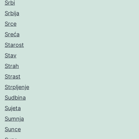
Srbi
Srbija
Srce
Sreća
Starost
Stav
Strah
Strast
Strpljenje
Sudbina
Sujeta
Sumnja
Sunce