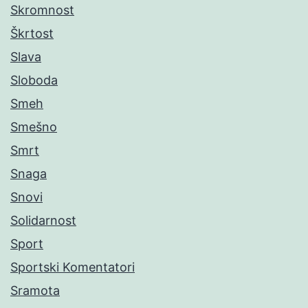
Skromnost
Škrtost
Slava
Sloboda
Smeh
Smešno
Smrt
Snaga
Snovi
Solidarnost
Sport
Sportski Komentatori
Sramota