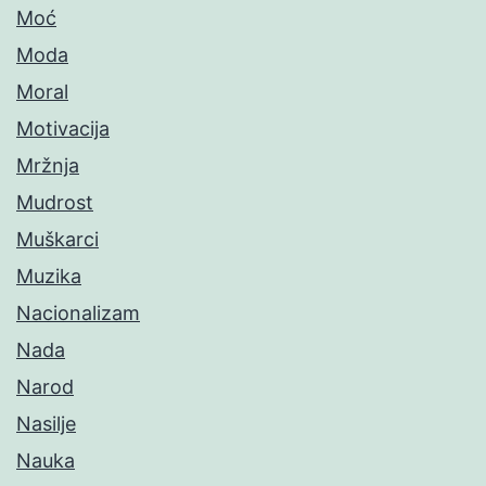
Moć
Moda
Moral
Motivacija
Mržnja
Mudrost
Muškarci
Muzika
Nacionalizam
Nada
Narod
Nasilje
Nauka