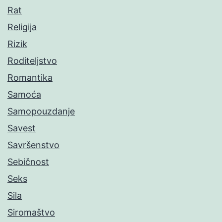
Rat
Religija
Rizik
Roditeljstvo
Romantika
Samoća
Samopouzdanje
Savest
Savršenstvo
Sebičnost
Seks
Sila
Siromaštvo