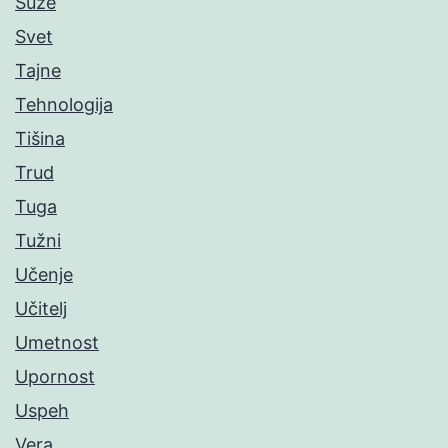
Suze
Svet
Tajne
Tehnologija
Tišina
Trud
Tuga
Tužni
Učenje
Učitelj
Umetnost
Upornost
Uspeh
Vera