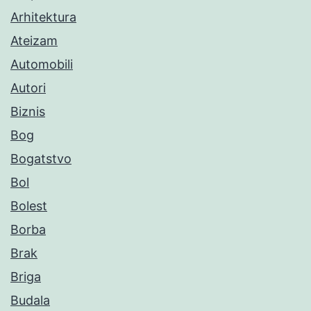
Arhitektura
Ateizam
Automobili
Autori
Biznis
Bog
Bogatstvo
Bol
Bolest
Borba
Brak
Briga
Budala