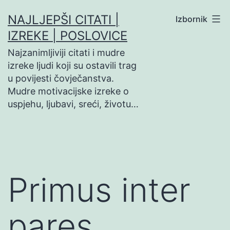
Preskoči
NAJLJEPŠI CITATI |
Izbornik
na
IZREKE | POSLOVICE
sadržaj
Najzanimljiviji citati i mudre
izreke ljudi koji su ostavili trag
u povijesti čovječanstva.
Mudre motivacijske izreke o
uspjehu, ljubavi, sreći, životu…
Primus inter
pares