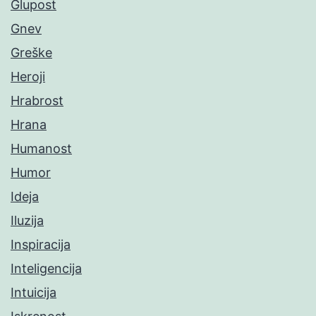
Glupost
Gnev
Greške
Heroji
Hrabrost
Hrana
Humanost
Humor
Ideja
Iluzija
Inspiracija
Inteligencija
Intuicija