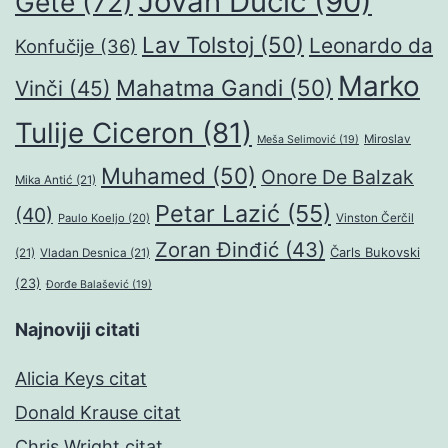
Jovan Dučić
(90)
Gete
(72)
Lav Tolstoj
(50)
Leonardo da
Konfučije
(36)
Marko
Mahatma Gandi
(50)
Vinči
(45)
Tulije Ciceron
(81)
Miroslav
Meša Selimović
(19)
Muhamed
(50)
Onore De Balzak
Mika Antić
(21)
Petar Lazić
(55)
(40)
Paulo Koeljo
(20)
Vinston Čerčil
Zoran Đinđić
(43)
Čarls Bukovski
(21)
Vladan Desnica
(21)
(23)
Đorđe Balašević
(19)
Najnoviji citati
Alicia Keys citat
Donald Krause citat
Chris Wright citat