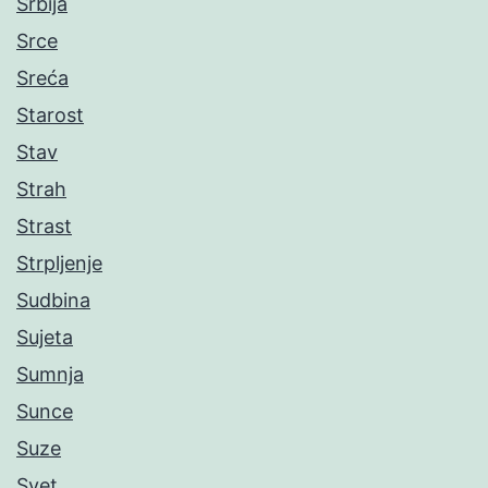
Srbija
Srce
Sreća
Starost
Stav
Strah
Strast
Strpljenje
Sudbina
Sujeta
Sumnja
Sunce
Suze
Svet