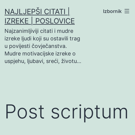
Preskoči
NAJLJEPŠI CITATI |
Izbornik
na
IZREKE | POSLOVICE
sadržaj
Najzanimljiviji citati i mudre
izreke ljudi koji su ostavili trag
u povijesti čovječanstva.
Mudre motivacijske izreke o
uspjehu, ljubavi, sreći, životu…
Post scriptum