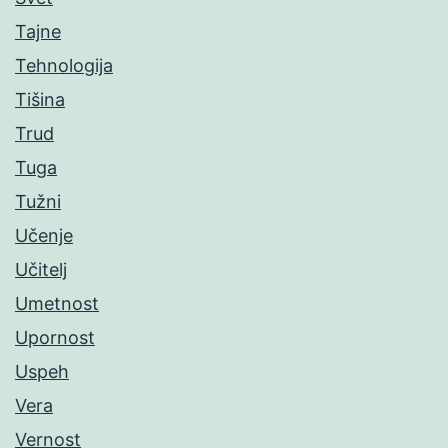
Tajne
Tehnologija
Tišina
Trud
Tuga
Tužni
Učenje
Učitelj
Umetnost
Upornost
Uspeh
Vera
Vernost