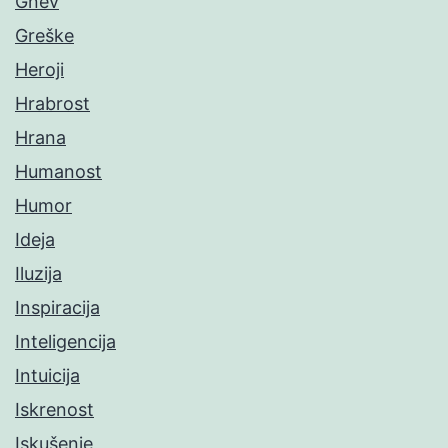
Gnev
Greške
Heroji
Hrabrost
Hrana
Humanost
Humor
Ideja
Iluzija
Inspiracija
Inteligencija
Intuicija
Iskrenost
Iskušenje