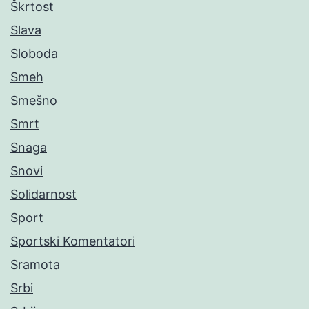
Škrtost
Slava
Sloboda
Smeh
Smešno
Smrt
Snaga
Snovi
Solidarnost
Sport
Sportski Komentatori
Sramota
Srbi