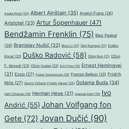
Albert Ajnštajn
(35)
Anatol Frans
(26)
Agata Kristi
(20)
Artur Šopenhauer
(47)
Aristotel
(33)
Bendžamin Frenklin
(75)
Blez Paskal
Branislav Nušić
(32)
(26)
Duško
Brus Li
(21)
Dejl Karnegi
(21)
Duško Radović
(58)
Džon
Korać
(22)
Džim Ron
(21)
Ernest Hemingvej
F. Kenedi
(23)
Džon Vuden
(22)
Erih From
(19)
(31)
Ezop
(27)
Fridrih
Fransis Bejkon
(25)
Fjodor Dostojevski
(19)
Gotama Buda
(34)
Niče
(27)
Georg Vilhelm Fridrih Hegel
(20)
Ivo
Herman Hese
(31)
Halil Džubran
(19)
Imanuel Kant
(19)
Johan Volfgang fon
Andrić
(55)
Jovan Dučić
(90)
Gete
(72)