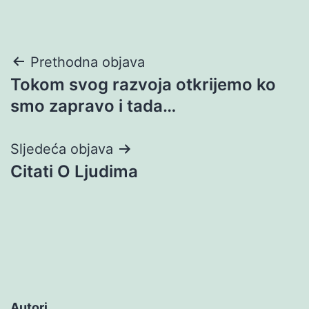
Navigacija
Prethodna objava
Tokom svog razvoja otkrijemo ko
objava
smo zapravo i tada…
Sljedeća objava
Citati O Ljudima
Autori