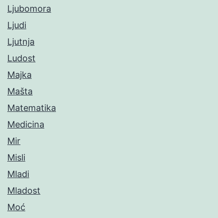
Ljubomora
Ljudi
Ljutnja
Ludost
Majka
Mašta
Matematika
Medicina
Mir
Misli
Mladi
Mladost
Moć