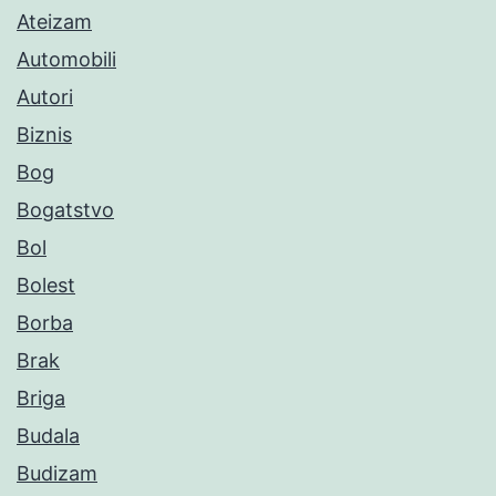
Ateizam
Automobili
Autori
Biznis
Bog
Bogatstvo
Bol
Bolest
Borba
Brak
Briga
Budala
Budizam