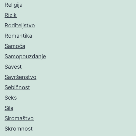
Religija
Rizik
Roditeljstvo
Romantika
Samoća
Samopouzdanje
Savest
Savršenstvo
Sebičnost
Seks
Sila
Siromaštvo
Skromnost