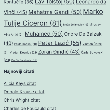
Lav Tolstoj
(50)
Leonardo da
Konfučije
(36)
Marko
Mahatma Gandi
(50)
Vinči
(45)
Tulije Ciceron
(81)
Miroslav
Meša Selimović
(19)
Muhamed
(50)
Onore De Balzak
Mika Antić
(21)
Petar Lazić
(55)
(40)
Paulo Koeljo
(20)
Vinston Čerčil
Zoran Đinđić
(43)
Čarls Bukovski
(21)
Vladan Desnica
(21)
(23)
Đorđe Balašević
(19)
Najnoviji citati
Alicia Keys citat
Donald Krause citat
Chris Wright citat
Charles de Foucauld citat