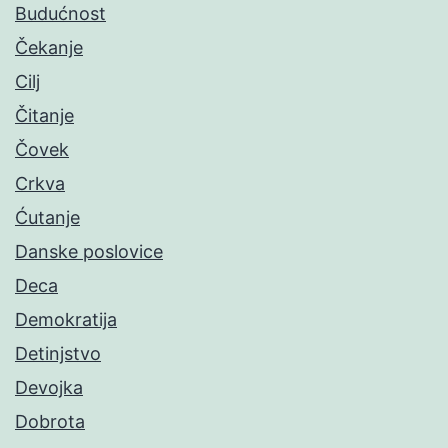
Budućnost
Čekanje
Cilj
Čitanje
Čovek
Crkva
Ćutanje
Danske poslovice
Deca
Demokratija
Detinjstvo
Devojka
Dobrota