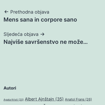
Navigacija
Prethodna objava
Mens sana in corpore sano
objava
Sljedeća objava
Najviše savršenstvo ne može…
Autori
Albert Ajnštajn
(35)
Anatol Frans
(26)
Agata Kristi
(20)