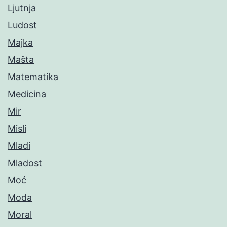
Ljutnja
Ludost
Majka
Mašta
Matematika
Medicina
Mir
Misli
Mladi
Mladost
Moć
Moda
Moral