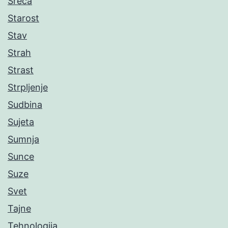
Sreća
Starost
Stav
Strah
Strast
Strpljenje
Sudbina
Sujeta
Sumnja
Sunce
Suze
Svet
Tajne
Tehnologija