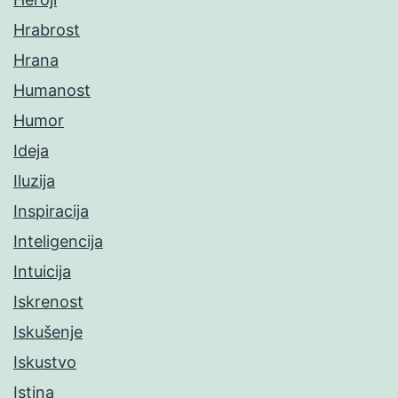
Hrabrost
Hrana
Humanost
Humor
Ideja
Iluzija
Inspiracija
Inteligencija
Intuicija
Iskrenost
Iskušenje
Iskustvo
Istina