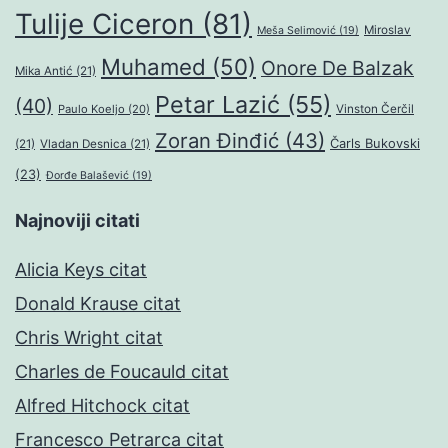
Tulije Ciceron
(81)
Miroslav
Meša Selimović
(19)
Muhamed
(50)
Onore De Balzak
Mika Antić
(21)
Petar Lazić
(55)
(40)
Paulo Koeljo
(20)
Vinston Čerčil
Zoran Đinđić
(43)
Čarls Bukovski
(21)
Vladan Desnica
(21)
(23)
Đorđe Balašević
(19)
Najnoviji citati
Alicia Keys citat
Donald Krause citat
Chris Wright citat
Charles de Foucauld citat
Alfred Hitchock citat
Francesco Petrarca citat