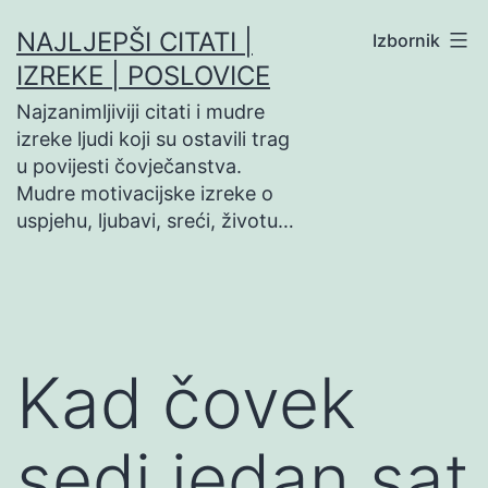
Preskoči
NAJLJEPŠI CITATI |
Izbornik
na
IZREKE | POSLOVICE
sadržaj
Najzanimljiviji citati i mudre
izreke ljudi koji su ostavili trag
u povijesti čovječanstva.
Mudre motivacijske izreke o
uspjehu, ljubavi, sreći, životu…
Kad čovek
sedi jedan sat