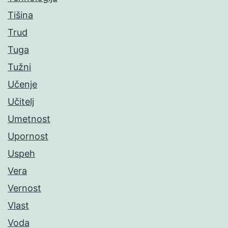
Tišina
Trud
Tuga
Tužni
Učenje
Učitelj
Umetnost
Upornost
Uspeh
Vera
Vernost
Vlast
Voda