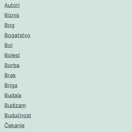
Autori
Biznis
Bog
Bogatstvo
Bol
Bolest
Borba
Brak
Briga
Budala
Budizam
Budućnost
Čekanje