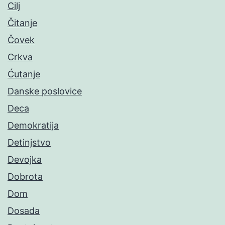
Cilj
Čitanje
Čovek
Crkva
Ćutanje
Danske poslovice
Deca
Demokratija
Detinjstvo
Devojka
Dobrota
Dom
Dosada