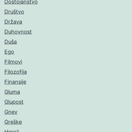
Dostojanstvo
Društvo
Država
Duhovnost
Duša
Ego
Filmovi
Filozofija
Finansije
Gluma
Glupost
Gnev
Greške
Heroji