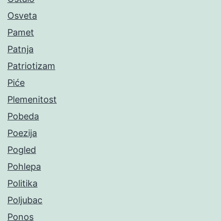
Osveta
Pamet
Patnja
Patriotizam
Piće
Plemenitost
Pobeda
Poezija
Pogled
Pohlepa
Politika
Poljubac
Ponos