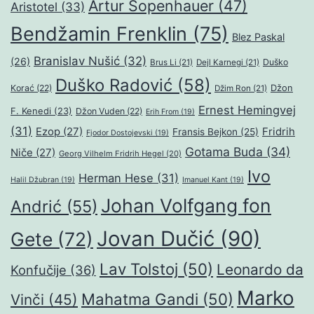
Artur Šopenhauer
(47)
Aristotel
(33)
Bendžamin Frenklin
(75)
Blez Paskal
Branislav Nušić
(32)
(26)
Duško
Brus Li
(21)
Dejl Karnegi
(21)
Duško Radović
(58)
Džon
Korać
(22)
Džim Ron
(21)
Ernest Hemingvej
F. Kenedi
(23)
Džon Vuden
(22)
Erih From
(19)
(31)
Ezop
(27)
Fridrih
Fransis Bejkon
(25)
Fjodor Dostojevski
(19)
Gotama Buda
(34)
Niče
(27)
Georg Vilhelm Fridrih Hegel
(20)
Ivo
Herman Hese
(31)
Halil Džubran
(19)
Imanuel Kant
(19)
Johan Volfgang fon
Andrić
(55)
Jovan Dučić
(90)
Gete
(72)
Lav Tolstoj
(50)
Leonardo da
Konfučije
(36)
Marko
Mahatma Gandi
(50)
Vinči
(45)