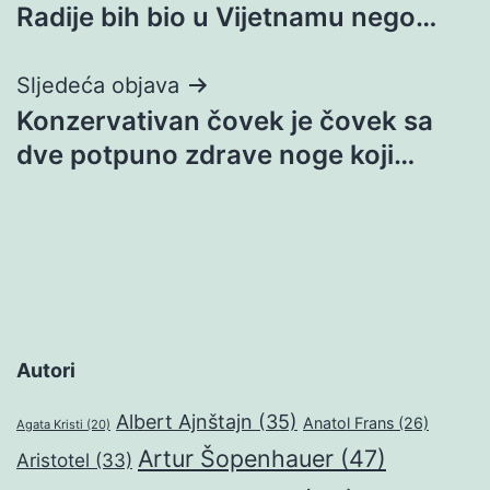
Radije bih bio u Vijetnamu nego…
objava
Sljedeća objava
Konzervativan čovek je čovek sa
dve potpuno zdrave noge koji…
Autori
Albert Ajnštajn
(35)
Anatol Frans
(26)
Agata Kristi
(20)
Artur Šopenhauer
(47)
Aristotel
(33)