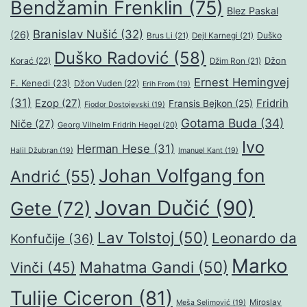
Bendžamin Frenklin
(75)
Blez Paskal
Branislav Nušić
(32)
(26)
Duško
Brus Li
(21)
Dejl Karnegi
(21)
Duško Radović
(58)
Džon
Korać
(22)
Džim Ron
(21)
Ernest Hemingvej
F. Kenedi
(23)
Džon Vuden
(22)
Erih From
(19)
(31)
Ezop
(27)
Fridrih
Fransis Bejkon
(25)
Fjodor Dostojevski
(19)
Gotama Buda
(34)
Niče
(27)
Georg Vilhelm Fridrih Hegel
(20)
Ivo
Herman Hese
(31)
Halil Džubran
(19)
Imanuel Kant
(19)
Johan Volfgang fon
Andrić
(55)
Jovan Dučić
(90)
Gete
(72)
Lav Tolstoj
(50)
Leonardo da
Konfučije
(36)
Marko
Mahatma Gandi
(50)
Vinči
(45)
Tulije Ciceron
(81)
Miroslav
Meša Selimović
(19)