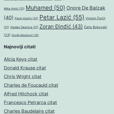
Muhamed
(50)
Onore De Balzak
Mika Antić
(21)
Petar Lazić
(55)
(40)
Paulo Koeljo
(20)
Vinston Čerčil
Zoran Đinđić
(43)
Čarls Bukovski
(21)
Vladan Desnica
(21)
(23)
Đorđe Balašević
(19)
Najnoviji citati
Alicia Keys citat
Donald Krause citat
Chris Wright citat
Charles de Foucauld citat
Alfred Hitchock citat
Francesco Petrarca citat
Charles Baudelaire citat