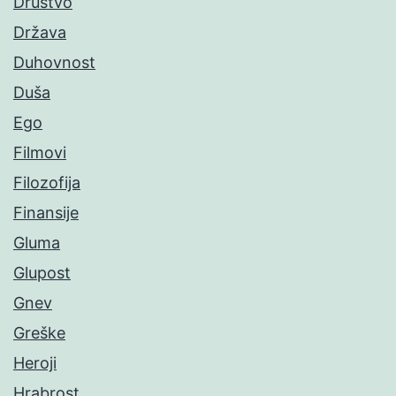
Društvo
Država
Duhovnost
Duša
Ego
Filmovi
Filozofija
Finansije
Gluma
Glupost
Gnev
Greške
Heroji
Hrabrost