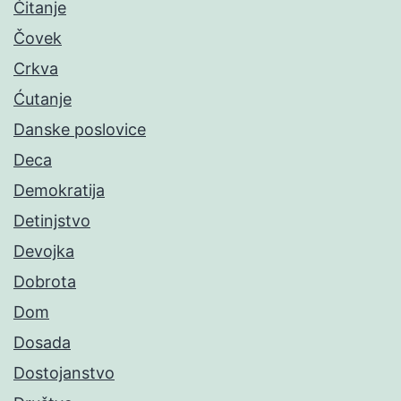
Čitanje
Čovek
Crkva
Ćutanje
Danske poslovice
Deca
Demokratija
Detinjstvo
Devojka
Dobrota
Dom
Dosada
Dostojanstvo