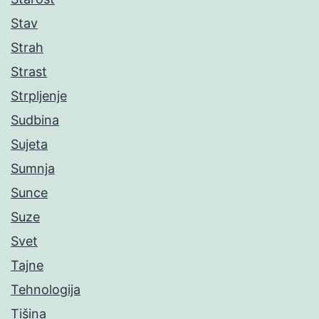
Stav
Strah
Strast
Strpljenje
Sudbina
Sujeta
Sumnja
Sunce
Suze
Svet
Tajne
Tehnologija
Tišina