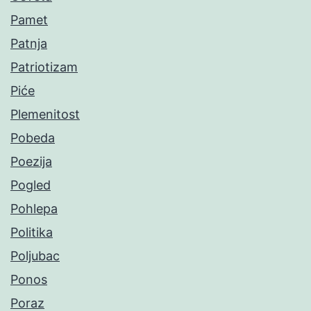
Pamet
Patnja
Patriotizam
Piće
Plemenitost
Pobeda
Poezija
Pogled
Pohlepa
Politika
Poljubac
Ponos
Poraz