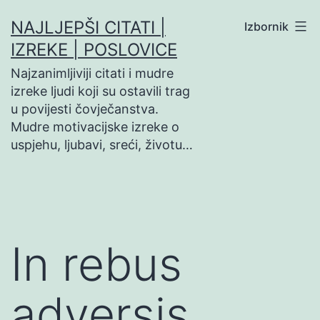
Preskoči
NAJLJEPŠI CITATI |
Izbornik
na
IZREKE | POSLOVICE
sadržaj
Najzanimljiviji citati i mudre
izreke ljudi koji su ostavili trag
u povijesti čovječanstva.
Mudre motivacijske izreke o
uspjehu, ljubavi, sreći, životu…
In rebus
adversis