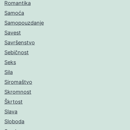
Romantika
Samoća
Samopouzdanje
Savest
Savršenstvo
Sebičnost
Seks
Sila
Siromaštvo
Skromnost
Škrtost
Slava
Sloboda