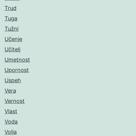
Trud
Tuga
Tužni
Učenje
Učitelj
Umetnost
Upornost
Uspeh
Vera
Vernost
Vlast
Voda
Volja