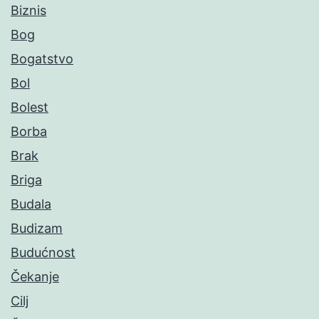
Biznis
Bog
Bogatstvo
Bol
Bolest
Borba
Brak
Briga
Budala
Budizam
Budućnost
Čekanje
Cilj