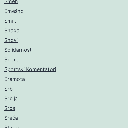
Smeh
Smešno
Smrt
Snaga
Snovi
Solidarnost
Sport
Sportski Komentatori
Sramota
Srbi
Srbija
Srce
Sreća
Starost