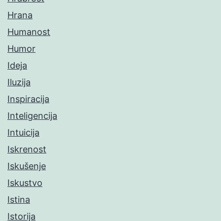
Hrana
Humanost
Humor
Ideja
Iluzija
Inspiracija
Inteligencija
Intuicija
Iskrenost
Iskušenje
Iskustvo
Istina
Istorija