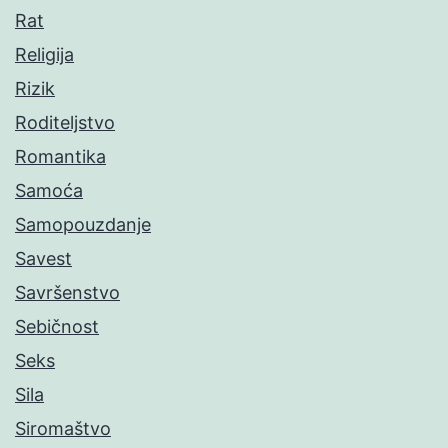
Rat
Religija
Rizik
Roditeljstvo
Romantika
Samoća
Samopouzdanje
Savest
Savršenstvo
Sebičnost
Seks
Sila
Siromaštvo