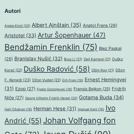
Autori
Albert Ajnštajn
(35)
Anatol Frans
(26)
Agata Kristi
(20)
Artur Šopenhauer
(47)
Aristotel
(33)
Bendžamin Frenklin
(75)
Blez Paskal
Branislav Nušić
(32)
(26)
Duško
Brus Li
(21)
Dejl Karnegi
(21)
Duško Radović
(58)
Džon
Korać
(22)
Džim Ron
(21)
Ernest Hemingvej
F. Kenedi
(23)
Džon Vuden
(22)
Erih From
(19)
(31)
Ezop
(27)
Fridrih
Fransis Bejkon
(25)
Fjodor Dostojevski
(19)
Gotama Buda
(34)
Niče
(27)
Georg Vilhelm Fridrih Hegel
(20)
Ivo
Herman Hese
(31)
Halil Džubran
(19)
Imanuel Kant
(19)
Johan Volfgang fon
Andrić
(55)