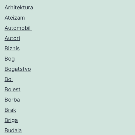
Arhitektura
Ateizam
Automobili
Autori
Biznis
Bog
Bogatstvo
Bol
Bolest
Borba
Brak
Briga
Budala