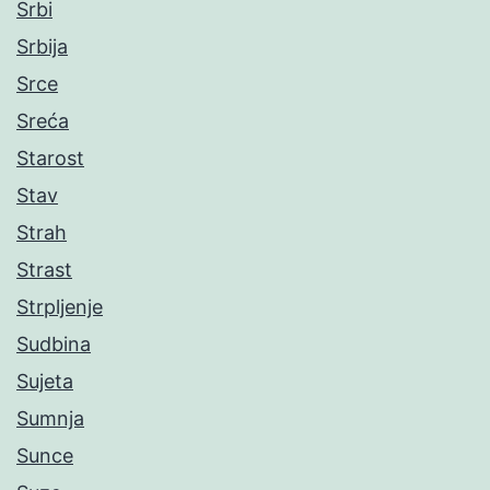
Srbi
Srbija
Srce
Sreća
Starost
Stav
Strah
Strast
Strpljenje
Sudbina
Sujeta
Sumnja
Sunce