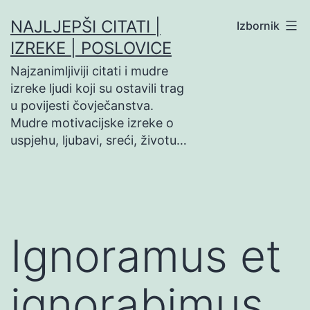
Preskoči
NAJLJEPŠI CITATI |
Izbornik
na
IZREKE | POSLOVICE
sadržaj
Najzanimljiviji citati i mudre
izreke ljudi koji su ostavili trag
u povijesti čovječanstva.
Mudre motivacijske izreke o
uspjehu, ljubavi, sreći, životu…
Ignoramus et
ignorabimus