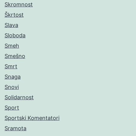
Skromnost
Škrtost
Slava
Sloboda
Smeh
Smešno
Smrt
Snaga
Snovi
Solidarnost
Sport
Sportski Komentatori
Sramota