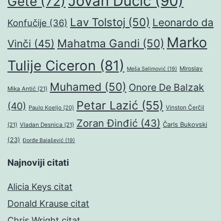
Jovan Dučić
(90)
Gete
(72)
Lav Tolstoj
(50)
Leonardo da
Konfučije
(36)
Marko
Mahatma Gandi
(50)
Vinči
(45)
Tulije Ciceron
(81)
Miroslav
Meša Selimović
(19)
Muhamed
(50)
Onore De Balzak
Mika Antić
(21)
Petar Lazić
(55)
(40)
Paulo Koeljo
(20)
Vinston Čerčil
Zoran Đinđić
(43)
Čarls Bukovski
(21)
Vladan Desnica
(21)
(23)
Đorđe Balašević
(19)
Najnoviji citati
Alicia Keys citat
Donald Krause citat
Chris Wright citat