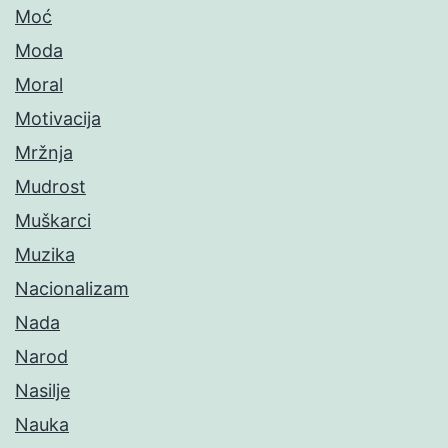
Moć
Moda
Moral
Motivacija
Mržnja
Mudrost
Muškarci
Muzika
Nacionalizam
Nada
Narod
Nasilje
Nauka