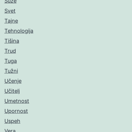
Suze
Svet
Tajne
Tehnologija
Tišina
Trud
Tuga
Tužni
Učenje
Učitelj
Umetnost
Upornost
Uspeh
Vera