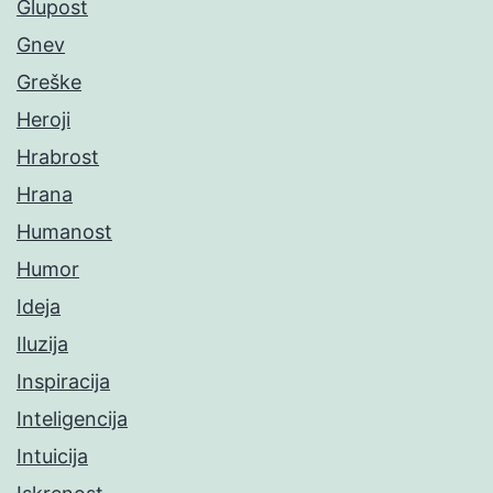
Glupost
Gnev
Greške
Heroji
Hrabrost
Hrana
Humanost
Humor
Ideja
Iluzija
Inspiracija
Inteligencija
Intuicija