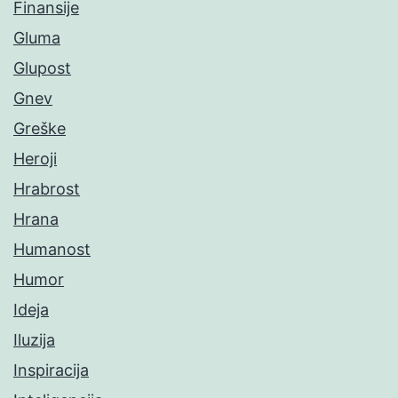
Finansije
Gluma
Glupost
Gnev
Greške
Heroji
Hrabrost
Hrana
Humanost
Humor
Ideja
Iluzija
Inspiracija