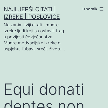
Preskoči
NAJLJEPŠI CITATI |
Izbornik
na
IZREKE | POSLOVICE
sadržaj
Najzanimljiviji citati i mudre
izreke ljudi koji su ostavili trag
u povijesti čovječanstva.
Mudre motivacijske izreke o
uspjehu, ljubavi, sreći, životu…
Equi donati
dentes non