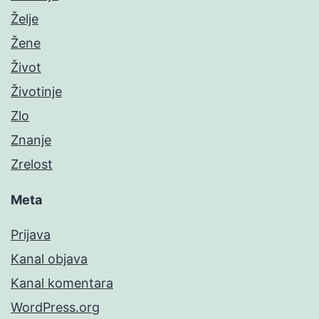
Želje
Žene
Život
Životinje
Zlo
Znanje
Zrelost
Meta
Prijava
Kanal objava
Kanal komentara
WordPress.org