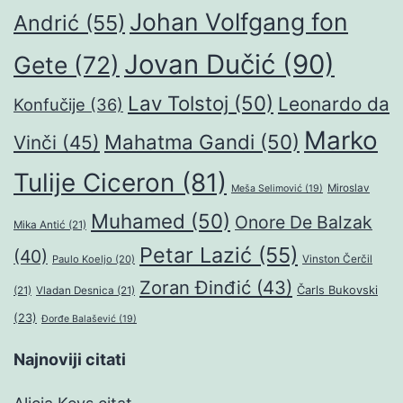
Johan Volfgang fon
Andrić
(55)
Jovan Dučić
(90)
Gete
(72)
Lav Tolstoj
(50)
Leonardo da
Konfučije
(36)
Marko
Mahatma Gandi
(50)
Vinči
(45)
Tulije Ciceron
(81)
Miroslav
Meša Selimović
(19)
Muhamed
(50)
Onore De Balzak
Mika Antić
(21)
Petar Lazić
(55)
(40)
Paulo Koeljo
(20)
Vinston Čerčil
Zoran Đinđić
(43)
Čarls Bukovski
(21)
Vladan Desnica
(21)
(23)
Đorđe Balašević
(19)
Najnoviji citati