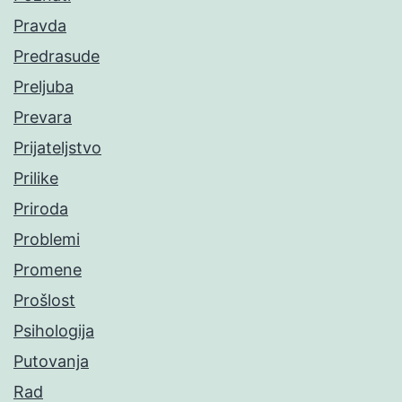
Pravda
Predrasude
Preljuba
Prevara
Prijateljstvo
Prilike
Priroda
Problemi
Promene
Prošlost
Psihologija
Putovanja
Rad