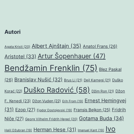
Autori
Albert Ajnštajn
(35)
Anatol Frans
(26)
Agata Kristi
(20)
Artur Šopenhauer
(47)
Aristotel
(33)
Bendžamin Frenklin
(75)
Blez Paskal
Branislav Nušić
(32)
(26)
Duško
Brus Li
(21)
Dejl Karnegi
(21)
Duško Radović
(58)
Džon
Korać
(22)
Džim Ron
(21)
Ernest Hemingvej
F. Kenedi
(23)
Džon Vuden
(22)
Erih From
(19)
(31)
Ezop
(27)
Fridrih
Fransis Bejkon
(25)
Fjodor Dostojevski
(19)
Gotama Buda
(34)
Niče
(27)
Georg Vilhelm Fridrih Hegel
(20)
Ivo
Herman Hese
(31)
Halil Džubran
(19)
Imanuel Kant
(19)