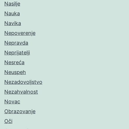
Nasilje
Nauka
Navika
Nepoverenje
Nepravda
Neprijatelji
Nesreća
Neuspeh
Nezadovoljstvo
Nezahvalnost
Novac
Obrazovanje
Oči