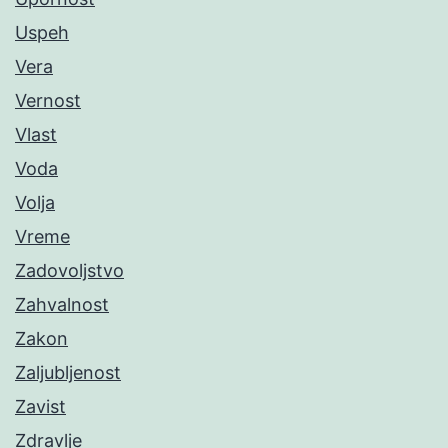
Uspeh
Vera
Vernost
Vlast
Voda
Volja
Vreme
Zadovoljstvo
Zahvalnost
Zakon
Zaljubljenost
Zavist
Zdravlje