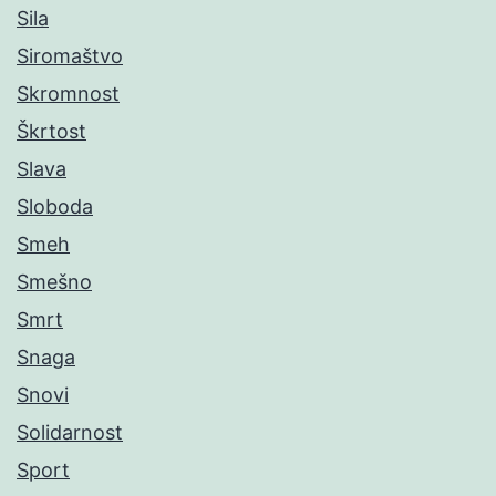
Sila
Siromaštvo
Skromnost
Škrtost
Slava
Sloboda
Smeh
Smešno
Smrt
Snaga
Snovi
Solidarnost
Sport