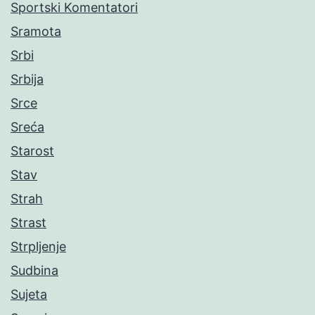
Sportski Komentatori
Sramota
Srbi
Srbija
Srce
Sreća
Starost
Stav
Strah
Strast
Strpljenje
Sudbina
Sujeta