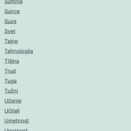
Sumnja
Sunce
Suze
Svet
Tajne
Tehnologija
Tišina
Trud
Tuga
Tužni
Učenje
Učitelj
Umetnost
Upornost