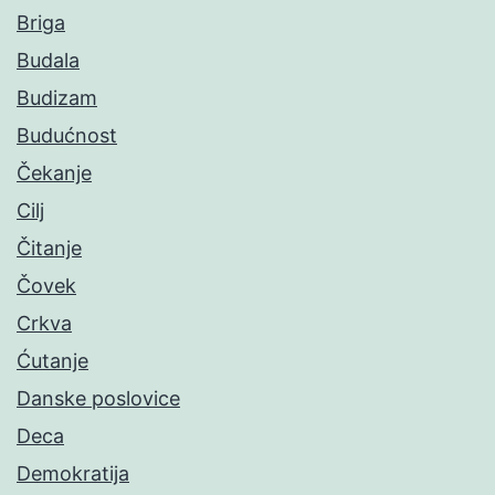
Briga
Budala
Budizam
Budućnost
Čekanje
Cilj
Čitanje
Čovek
Crkva
Ćutanje
Danske poslovice
Deca
Demokratija