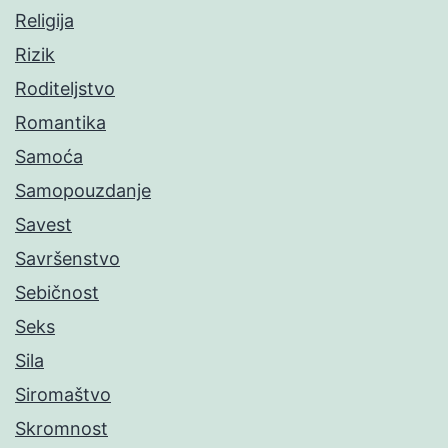
Religija
Rizik
Roditeljstvo
Romantika
Samoća
Samopouzdanje
Savest
Savršenstvo
Sebičnost
Seks
Sila
Siromaštvo
Skromnost