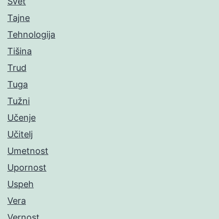
Svet
Tajne
Tehnologija
Tišina
Trud
Tuga
Tužni
Učenje
Učitelj
Umetnost
Upornost
Uspeh
Vera
Vernost