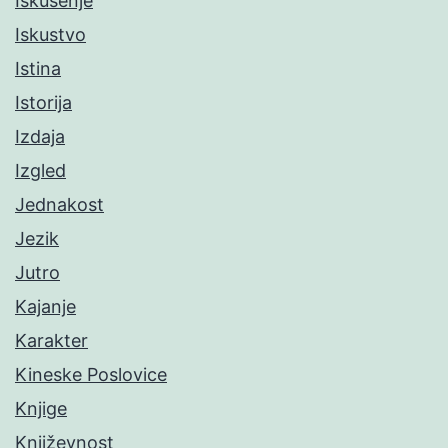
Iskušenje
Iskustvo
Istina
Istorija
Izdaja
Izgled
Jednakost
Jezik
Jutro
Kajanje
Karakter
Kineske Poslovice
Knjige
Književnost