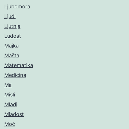
Ljubomora
Ljudi
Ljutnja
Ludost
Majka
Mašta
Matematika
Medicina
Mir
Misli
Mladi
Mladost
Moć