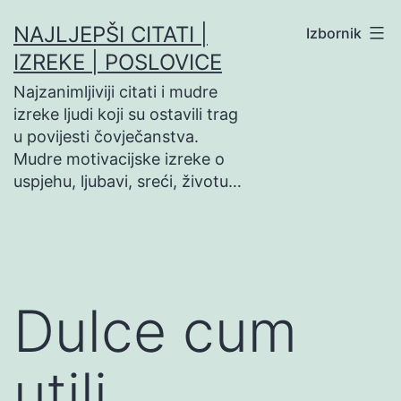
Preskoči
NAJLJEPŠI CITATI |
Izbornik
na
IZREKE | POSLOVICE
sadržaj
Najzanimljiviji citati i mudre
izreke ljudi koji su ostavili trag
u povijesti čovječanstva.
Mudre motivacijske izreke o
uspjehu, ljubavi, sreći, životu…
Dulce cum
utili