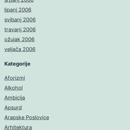
lipanj 2006
svibanj 2006
travanj 2006
ožujak 2006
veljača 2006
Kategorije
Aforizmi
Alkohol
Ambicija
Apsurd
Arapske Poslovice
Arhitektura