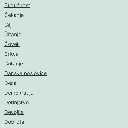
Budućnost
Čekanje
Cilj
Čitanje
Čovek
Crkva
Ćutanje
Danske poslovice
Deca
Demokratija
Detinjstvo
Devojka
Dobrota