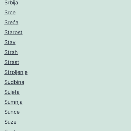
Srbija
Srce
Sreća
Starost
Stav
Strah
Strast
Strpljenje
Sudbina
Sujeta
Sumnja
Sunce
Suze