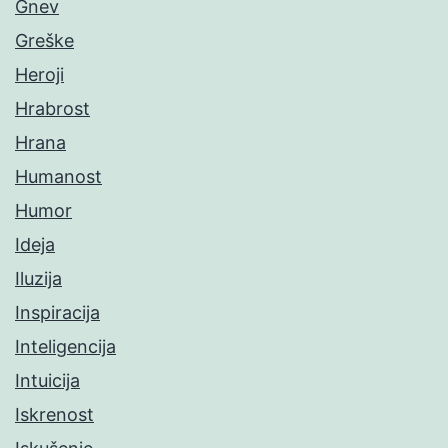
Gnev
Greške
Heroji
Hrabrost
Hrana
Humanost
Humor
Ideja
Iluzija
Inspiracija
Inteligencija
Intuicija
Iskrenost