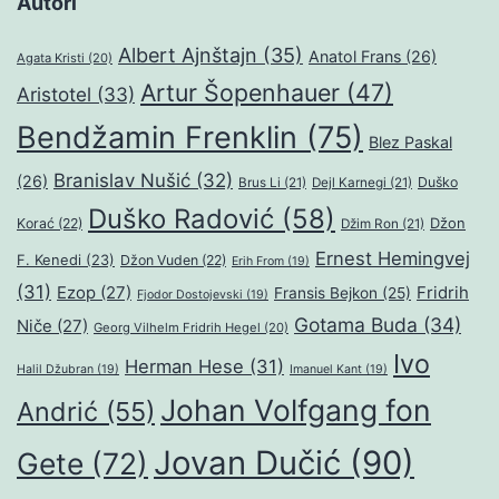
Autori
Albert Ajnštajn
(35)
Anatol Frans
(26)
Agata Kristi
(20)
Artur Šopenhauer
(47)
Aristotel
(33)
Bendžamin Frenklin
(75)
Blez Paskal
Branislav Nušić
(32)
(26)
Duško
Brus Li
(21)
Dejl Karnegi
(21)
Duško Radović
(58)
Džon
Korać
(22)
Džim Ron
(21)
Ernest Hemingvej
F. Kenedi
(23)
Džon Vuden
(22)
Erih From
(19)
(31)
Ezop
(27)
Fridrih
Fransis Bejkon
(25)
Fjodor Dostojevski
(19)
Gotama Buda
(34)
Niče
(27)
Georg Vilhelm Fridrih Hegel
(20)
Ivo
Herman Hese
(31)
Halil Džubran
(19)
Imanuel Kant
(19)
Johan Volfgang fon
Andrić
(55)
Jovan Dučić
(90)
Gete
(72)