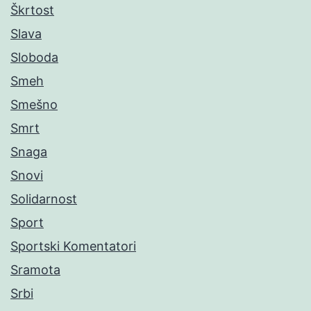
Škrtost
Slava
Sloboda
Smeh
Smešno
Smrt
Snaga
Snovi
Solidarnost
Sport
Sportski Komentatori
Sramota
Srbi