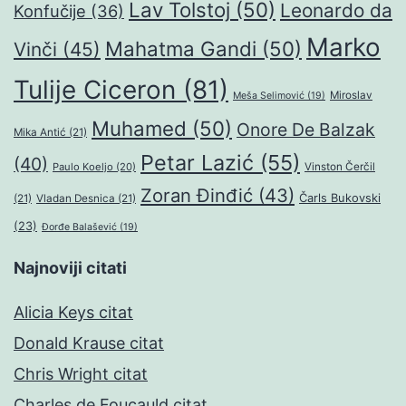
Lav Tolstoj
(50)
Leonardo da
Konfučije
(36)
Marko
Mahatma Gandi
(50)
Vinči
(45)
Tulije Ciceron
(81)
Miroslav
Meša Selimović
(19)
Muhamed
(50)
Onore De Balzak
Mika Antić
(21)
Petar Lazić
(55)
(40)
Paulo Koeljo
(20)
Vinston Čerčil
Zoran Đinđić
(43)
Čarls Bukovski
(21)
Vladan Desnica
(21)
(23)
Đorđe Balašević
(19)
Najnoviji citati
Alicia Keys citat
Donald Krause citat
Chris Wright citat
Charles de Foucauld citat