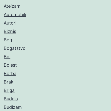
Ateizam
Automobili
Autori
Biznis
Bog
Bogatstvo
Bol
Bolest
Borba
Brak
Briga
Budala
Budizam