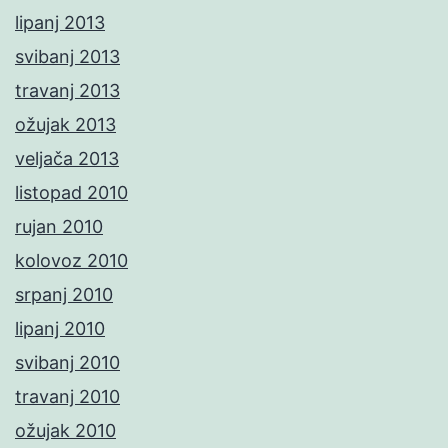
lipanj 2013
svibanj 2013
travanj 2013
ožujak 2013
veljača 2013
listopad 2010
rujan 2010
kolovoz 2010
srpanj 2010
lipanj 2010
svibanj 2010
travanj 2010
ožujak 2010