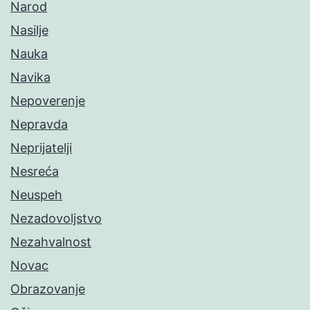
Narod
Nasilje
Nauka
Navika
Nepoverenje
Nepravda
Neprijatelji
Nesreća
Neuspeh
Nezadovoljstvo
Nezahvalnost
Novac
Obrazovanje