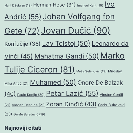
Ivo
Herman Hese
(31)
Halil Džubran
(19)
Imanuel Kant
(19)
Johan Volfgang fon
Andrić
(55)
Jovan Dučić
(90)
Gete
(72)
Lav Tolstoj
(50)
Leonardo da
Konfučije
(36)
Marko
Mahatma Gandi
(50)
Vinči
(45)
Tulije Ciceron
(81)
Miroslav
Meša Selimović
(19)
Muhamed
(50)
Onore De Balzak
Mika Antić
(21)
Petar Lazić
(55)
(40)
Paulo Koeljo
(20)
Vinston Čerčil
Zoran Đinđić
(43)
Čarls Bukovski
(21)
Vladan Desnica
(21)
(23)
Đorđe Balašević
(19)
Najnoviji citati