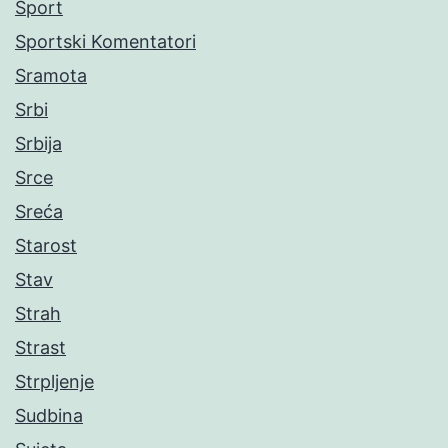
Sport
Sportski Komentatori
Sramota
Srbi
Srbija
Srce
Sreća
Starost
Stav
Strah
Strast
Strpljenje
Sudbina