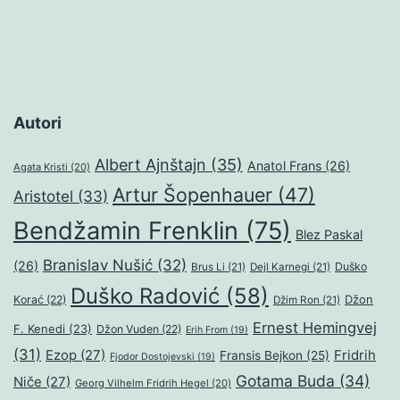
Autori
Albert Ajnštajn
(35)
Anatol Frans
(26)
Agata Kristi
(20)
Artur Šopenhauer
(47)
Aristotel
(33)
Bendžamin Frenklin
(75)
Blez Paskal
Branislav Nušić
(32)
(26)
Duško
Brus Li
(21)
Dejl Karnegi
(21)
Duško Radović
(58)
Džon
Korać
(22)
Džim Ron
(21)
Ernest Hemingvej
F. Kenedi
(23)
Džon Vuden
(22)
Erih From
(19)
(31)
Ezop
(27)
Fridrih
Fransis Bejkon
(25)
Fjodor Dostojevski
(19)
Gotama Buda
(34)
Niče
(27)
Georg Vilhelm Fridrih Hegel
(20)