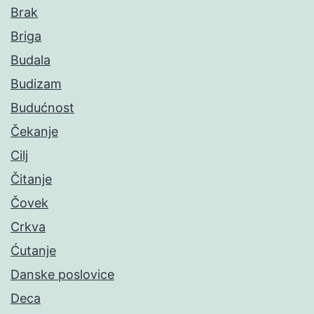
Brak
Briga
Budala
Budizam
Budućnost
Čekanje
Cilj
Čitanje
Čovek
Crkva
Ćutanje
Danske poslovice
Deca