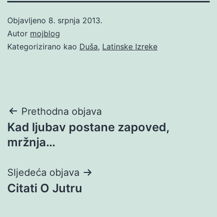
Objavljeno
8. srpnja 2013.
Autor
mojblog
Kategorizirano kao
Duša
,
Latinske Izreke
Navigacija
Prethodna objava
Kad ljubav postane zapoved,
objava
mržnja…
Sljedeća objava
Citati O Jutru