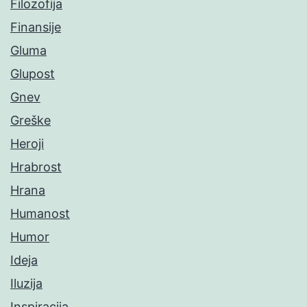
Filozofija
Finansije
Gluma
Glupost
Gnev
Greške
Heroji
Hrabrost
Hrana
Humanost
Humor
Ideja
Iluzija
Inspiracija