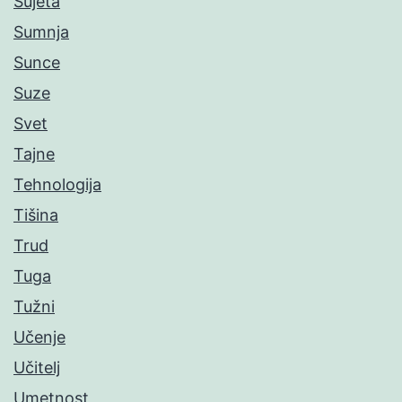
Sujeta
Sumnja
Sunce
Suze
Svet
Tajne
Tehnologija
Tišina
Trud
Tuga
Tužni
Učenje
Učitelj
Umetnost