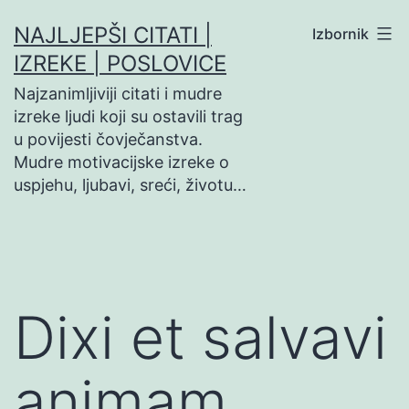
Preskoči
NAJLJEPŠI CITATI |
Izbornik
na
IZREKE | POSLOVICE
sadržaj
Najzanimljiviji citati i mudre
izreke ljudi koji su ostavili trag
u povijesti čovječanstva.
Mudre motivacijske izreke o
uspjehu, ljubavi, sreći, životu…
Dixi et salvavi
animam