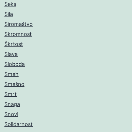
Seks
Sila
Siromaštvo
Skromnost
Škrtost
Slava
Sloboda
Smeh
Smešno
Smrt
Snaga
Snovi
Solidarnost