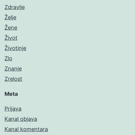
Zdravlje
Želje
Žene
Život
Životinje
Zlo
Znanje
Zrelost
Meta
Prijava
Kanal objava
Kanal komentara