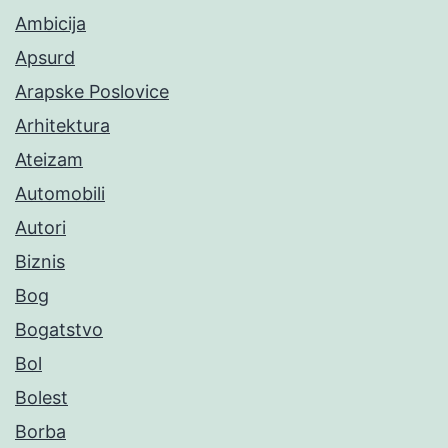
Ambicija
Apsurd
Arapske Poslovice
Arhitektura
Ateizam
Automobili
Autori
Biznis
Bog
Bogatstvo
Bol
Bolest
Borba