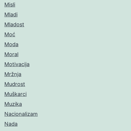
Misli
Mladi
Mladost
Moć
Moda
Moral
Motivacija
Mržnja
Mudrost
Muškarci
Muzika
Nacionalizam
Nada