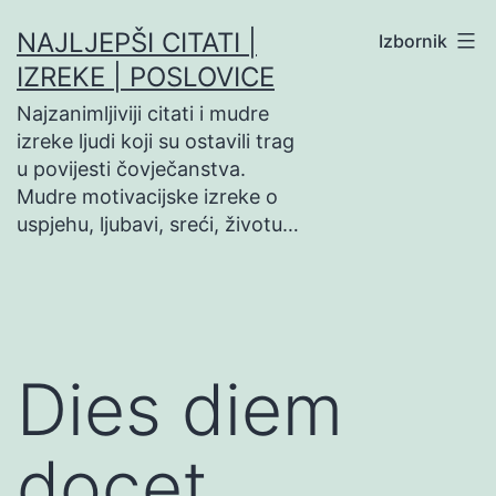
Preskoči
NAJLJEPŠI CITATI |
Izbornik
na
IZREKE | POSLOVICE
sadržaj
Najzanimljiviji citati i mudre
izreke ljudi koji su ostavili trag
u povijesti čovječanstva.
Mudre motivacijske izreke o
uspjehu, ljubavi, sreći, životu…
Dies diem
docet