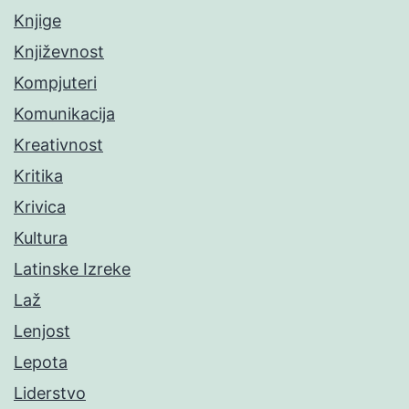
Knjige
Književnost
Kompjuteri
Komunikacija
Kreativnost
Kritika
Krivica
Kultura
Latinske Izreke
Laž
Lenjost
Lepota
Liderstvo