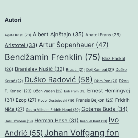
Autori
Albert Ajnštajn
(35)
Anatol Frans
(26)
Agata Kristi
(20)
Artur Šopenhauer
(47)
Aristotel
(33)
Bendžamin Frenklin
(75)
Blez Paskal
Branislav Nušić
(32)
(26)
Duško
Brus Li
(21)
Dejl Karnegi
(21)
Duško Radović
(58)
Džon
Korać
(22)
Džim Ron
(21)
Ernest Hemingvej
F. Kenedi
(23)
Džon Vuden
(22)
Erih From
(19)
(31)
Ezop
(27)
Fridrih
Fransis Bejkon
(25)
Fjodor Dostojevski
(19)
Gotama Buda
(34)
Niče
(27)
Georg Vilhelm Fridrih Hegel
(20)
Ivo
Herman Hese
(31)
Halil Džubran
(19)
Imanuel Kant
(19)
Johan Volfgang fon
Andrić
(55)