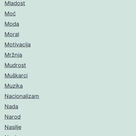
Mladost
Moć
Moda
Moral
Motivacija
Mržnja
Mudrost
Muškarci
Muzika
Nacionalizam
Nada
Narod
Nasilje