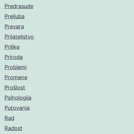
Predrasude
Preljuba
Prevara
Prijateljstvo
Prilike
Priroda
Problemi
Promene
Prošlost
Psihologija
Putovanja
Rad
Radost