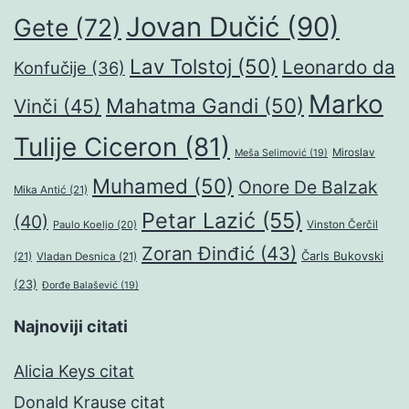
Jovan Dučić
(90)
Gete
(72)
Lav Tolstoj
(50)
Leonardo da
Konfučije
(36)
Marko
Mahatma Gandi
(50)
Vinči
(45)
Tulije Ciceron
(81)
Miroslav
Meša Selimović
(19)
Muhamed
(50)
Onore De Balzak
Mika Antić
(21)
Petar Lazić
(55)
(40)
Paulo Koeljo
(20)
Vinston Čerčil
Zoran Đinđić
(43)
Čarls Bukovski
(21)
Vladan Desnica
(21)
(23)
Đorđe Balašević
(19)
Najnoviji citati
Alicia Keys citat
Donald Krause citat