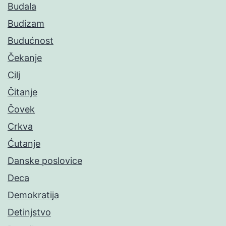
Budala
Budizam
Budućnost
Čekanje
Cilj
Čitanje
Čovek
Crkva
Ćutanje
Danske poslovice
Deca
Demokratija
Detinjstvo