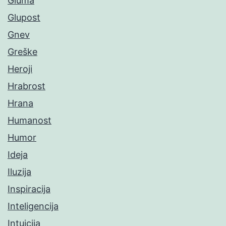
Gluma
Glupost
Gnev
Greške
Heroji
Hrabrost
Hrana
Humanost
Humor
Ideja
Iluzija
Inspiracija
Inteligencija
Intuicija