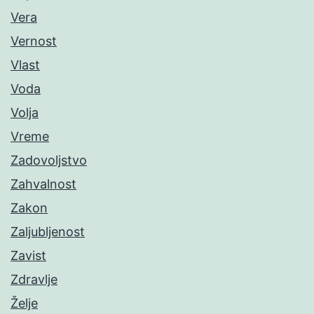
Vera
Vernost
Vlast
Voda
Volja
Vreme
Zadovoljstvo
Zahvalnost
Zakon
Zaljubljenost
Zavist
Zdravlje
Želje