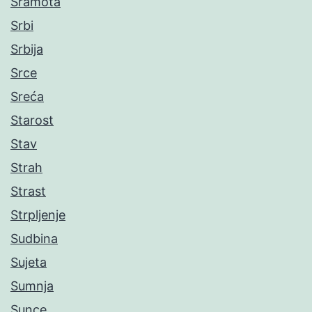
Sramota
Srbi
Srbija
Srce
Sreća
Starost
Stav
Strah
Strast
Strpljenje
Sudbina
Sujeta
Sumnja
Sunce