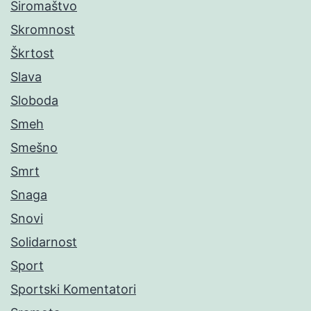
Siromaštvo
Skromnost
Škrtost
Slava
Sloboda
Smeh
Smešno
Smrt
Snaga
Snovi
Solidarnost
Sport
Sportski Komentatori