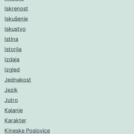
Iskrenost
Iskušenje
Iskustvo
Istina
Istorija
Izdaja
Izgled
Jednakost
Jezik
Jutro
Kajanje
Karakter
Kineske Poslovice