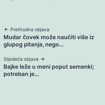
Navigacija
Prethodna objava
Mudar čovek može naučiti više iz
objava
glupog pitanja, nego…
Sljedeća objava
Bajke leže u meni poput semenki;
potreban je…