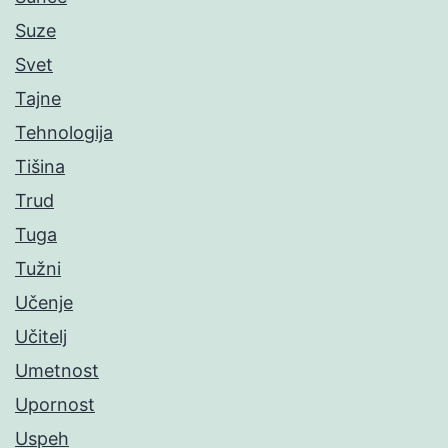
Suze
Svet
Tajne
Tehnologija
Tišina
Trud
Tuga
Tužni
Učenje
Učitelj
Umetnost
Upornost
Uspeh