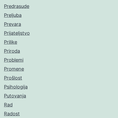
Predrasude
Preljuba
Prevara
Prijateljstvo
Prilike
Priroda
Problemi
Promene
Prošlost
Psihologija
Putovanja
Rad
Radost