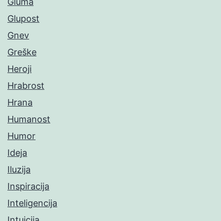
Gluma
Glupost
Gnev
Greške
Heroji
Hrabrost
Hrana
Humanost
Humor
Ideja
Iluzija
Inspiracija
Inteligencija
Intuicija