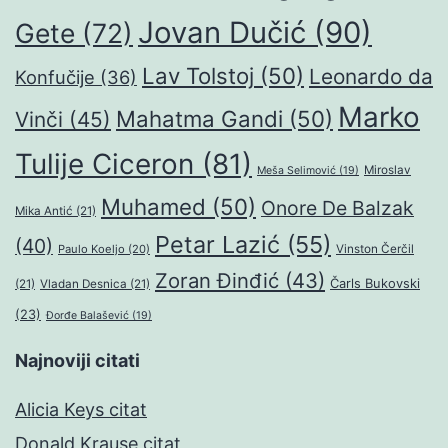
Jovan Dučić
(90)
Gete
(72)
Lav Tolstoj
(50)
Leonardo da
Konfučije
(36)
Marko
Mahatma Gandi
(50)
Vinči
(45)
Tulije Ciceron
(81)
Miroslav
Meša Selimović
(19)
Muhamed
(50)
Onore De Balzak
Mika Antić
(21)
Petar Lazić
(55)
(40)
Paulo Koeljo
(20)
Vinston Čerčil
Zoran Đinđić
(43)
Čarls Bukovski
(21)
Vladan Desnica
(21)
(23)
Đorđe Balašević
(19)
Najnoviji citati
Alicia Keys citat
Donald Krause citat