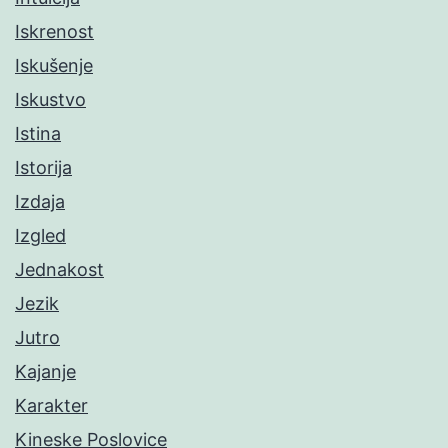
Iskrenost
Iskušenje
Iskustvo
Istina
Istorija
Izdaja
Izgled
Jednakost
Jezik
Jutro
Kajanje
Karakter
Kineske Poslovice