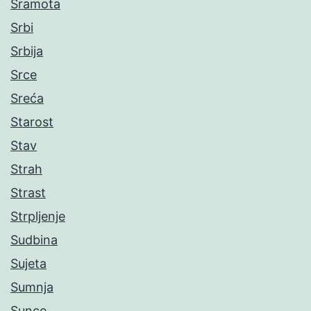
Sramota
Srbi
Srbija
Srce
Sreća
Starost
Stav
Strah
Strast
Strpljenje
Sudbina
Sujeta
Sumnja
Sunce