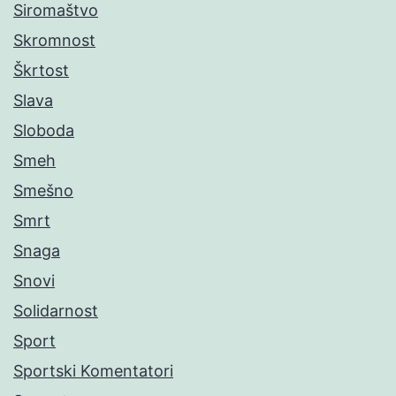
Siromaštvo
Skromnost
Škrtost
Slava
Sloboda
Smeh
Smešno
Smrt
Snaga
Snovi
Solidarnost
Sport
Sportski Komentatori