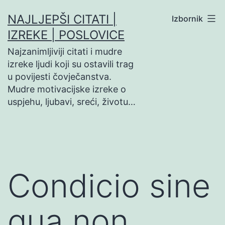
Preskoči
NAJLJEPŠI CITATI |
Izbornik
na
IZREKE | POSLOVICE
sadržaj
Najzanimljiviji citati i mudre
izreke ljudi koji su ostavili trag
u povijesti čovječanstva.
Mudre motivacijske izreke o
uspjehu, ljubavi, sreći, životu…
Condicio sine
qua non