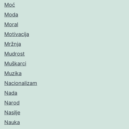
Moć
Moda
Moral
Motivacija
Mržnja
Mudrost
Muškarci
Muzika
Nacionalizam
Nada
Narod
Nasilje
Nauka