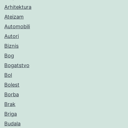
Arhitektura
Ateizam
Automobili
Autori
Biznis
Bog
Bogatstvo
Bol
Bolest
Borba
Brak
Briga
Budala