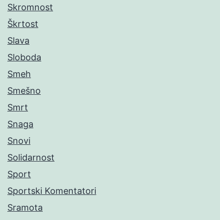
Skromnost
Škrtost
Slava
Sloboda
Smeh
Smešno
Smrt
Snaga
Snovi
Solidarnost
Sport
Sportski Komentatori
Sramota