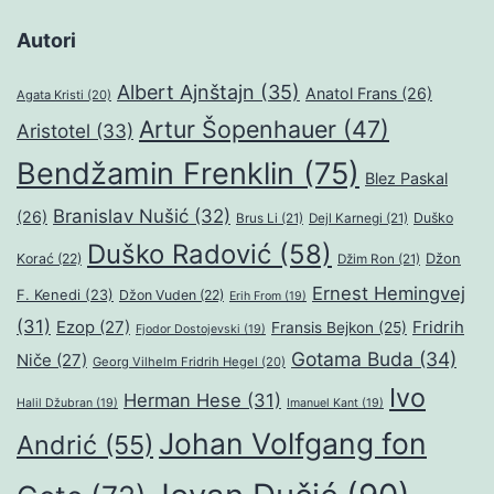
Autori
Albert Ajnštajn
(35)
Anatol Frans
(26)
Agata Kristi
(20)
Artur Šopenhauer
(47)
Aristotel
(33)
Bendžamin Frenklin
(75)
Blez Paskal
Branislav Nušić
(32)
(26)
Duško
Brus Li
(21)
Dejl Karnegi
(21)
Duško Radović
(58)
Džon
Korać
(22)
Džim Ron
(21)
Ernest Hemingvej
F. Kenedi
(23)
Džon Vuden
(22)
Erih From
(19)
(31)
Ezop
(27)
Fridrih
Fransis Bejkon
(25)
Fjodor Dostojevski
(19)
Gotama Buda
(34)
Niče
(27)
Georg Vilhelm Fridrih Hegel
(20)
Ivo
Herman Hese
(31)
Halil Džubran
(19)
Imanuel Kant
(19)
Johan Volfgang fon
Andrić
(55)