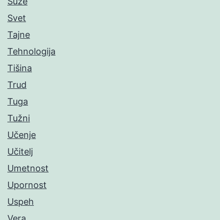
Suze
Svet
Tajne
Tehnologija
Tišina
Trud
Tuga
Tužni
Učenje
Učitelj
Umetnost
Upornost
Uspeh
Vera