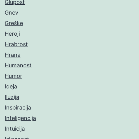
Glupost
Gnev
Greške
Heroji
Hrabrost
Hrana
Humanost
Humor
Ideja
Iluzija
Inspiracija
Inteligencija
Intuicija