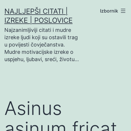
Preskoči
NAJLJEPŠI CITATI |
Izbornik
na
IZREKE | POSLOVICE
sadržaj
Najzanimljiviji citati i mudre
izreke ljudi koji su ostavili trag
u povijesti čovječanstva.
Mudre motivacijske izreke o
uspjehu, ljubavi, sreći, životu…
Asinus
asinum fricat