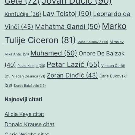
Jovan Dučić
(90)
Gete
(72)
Lav Tolstoj
(50)
Leonardo da
Konfučije
(36)
Marko
Mahatma Gandi
(50)
Vinči
(45)
Tulije Ciceron
(81)
Miroslav
Meša Selimović
(19)
Muhamed
(50)
Onore De Balzak
Mika Antić
(21)
Petar Lazić
(55)
(40)
Paulo Koeljo
(20)
Vinston Čerčil
Zoran Đinđić
(43)
Čarls Bukovski
(21)
Vladan Desnica
(21)
(23)
Đorđe Balašević
(19)
Najnoviji citati
Alicia Keys citat
Donald Krause citat
Chris Wright citat