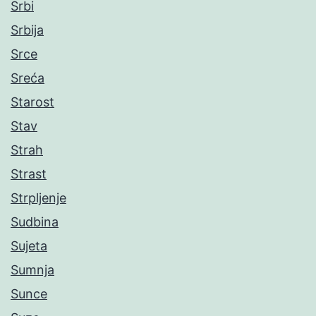
Srbi
Srbija
Srce
Sreća
Starost
Stav
Strah
Strast
Strpljenje
Sudbina
Sujeta
Sumnja
Sunce