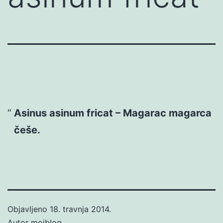
Asinus asinum fricat – Magarac magarca
češe.
Objavljeno
18. travnja 2014.
Autor
mojblog