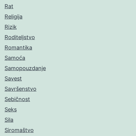
Rat
Religija
Rizik
Roditeljstvo
Romantika
Samoća
Samopouzdanje
Savest
Savršenstvo
Sebičnost
Seks
Sila
Siromaštvo